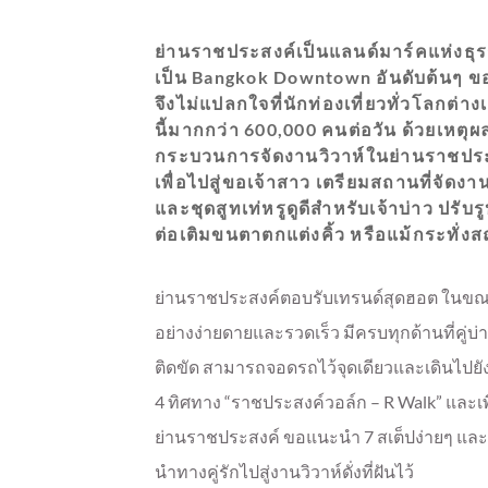
ย่านราชประสงค์เป็นแลนด์มาร์คแห่งธุร
เป็น Bangkok Downtown อันดับต้นๆ ขอ
จึงไม่แปลกใจที่นักท่องเที่ยวทั่วโลกต่าง
นี้มากกว่า 600,000 คนต่อวัน ด้วยเหตุผ
กระบวนการจัดงานวิวาห์ในย่านราชประสง
เพื่อไปสู่ขอเจ้าสาว เตรียมสถานที่จัดง
และชุดสูทเท่หรูดูดีสำหรับเจ้าบ่าว ปรั
ต่อเติมขนตาตกแต่งคิ้ว หรือแม้กระทั่งส
ย่านราชประสงค์ตอบรับเทรนด์สุดฮอต ในขณะน
อย่างง่ายดายและรวดเร็ว มีครบทุกด้านที่คู
ติดขัด สามารถจอดรถไว้จุดเดียวและเดินไปยั
4 ทิศทาง “ราชประสงค์วอล์ก – R Walk” และเพ
ย่านราชประสงค์ ขอแนะนำ 7 สเต็ปง่ายๆ และ
นำทางคู่รักไปสู่งานวิวาห์ดั่งที่ฝันไว้