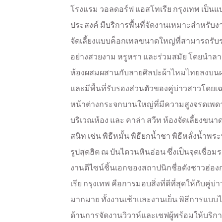
โรงแรม วอลดอร์ฟ แอสโทเรีย กรุงเทพ เป็นแ
ประสงค์ มีบริการพื้นที่จัดงานเหมาะสำหรั
จัดเลี้ยงแบบค็อกเทลขนาดใหญ่ที่สามารถรับรอ
อย่างสวยงาม หรูหรา และร่วมสมัย โดยนำล
ห้องผสมผสานกับลายศิลปะผ้าไหมไทยลงบนผนัง 
และมีพื้นที่รับรองส่วนตัวของคู่บ่าวสาวโดยเฉ
หน้าต่างกระจกบานใหญ่ที่มีความสูงจรดเพ
บริเวณห้อง และ คาล่า สวีท ห้องจัดเลี้ยงข
สนิท เช่น พิธีหมั้น พิธียกน้ำชา พิธีหลั่งน้ำพ
รูปสุดฮิต ณ บันไดวนหินอ่อน ซึ่งเป็นจุดเชื่อ
งานดีไซน์ชิ้นเอกของสถาปนิกชื่อดังชาวฮ่อ
เรีย กรุงเทพ คือการมอบสิ่งที่ดีที่สุดให้กับค
มากมาย ทั้งงานเช้าและงานเย็น พิธีการแบบไท
ด้านการจัดงานวิวาห์และเชฟผู้พร้อมให้บริ