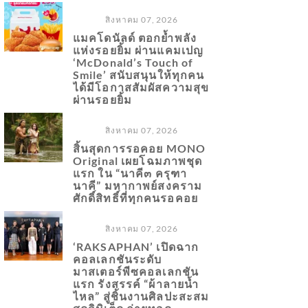
สิงหาคม 07, 2026
แมคโดนัลด์ ตอกย้ำพลัง
แห่งรอยยิ้ม ผ่านแคมเปญ
‘McDonald’s Touch of
Smile’ สนับสนุนให้ทุกคน
ได้มีโอกาสสัมผัสความสุข
ผ่านรอยยิ้ม
สิงหาคม 07, 2026
สิ้นสุดการรอคอย MONO
Original เผยโฉมภาพชุด
แรก ใน “นาคี๓ ครุฑา
นาคี” มหากาพย์สงคราม
ศักดิ์สิทธิ์ที่ทุกคนรอคอย
สิงหาคม 07, 2026
‘RAKSAPHAN’ เปิดฉาก
คอลเลกชันระดับ
มาสเตอร์พีซคอลเลกชัน
แรก รังสรรค์ “ผ้าลายน้ำ
ไหล” สู่ชิ้นงานศิลปะสะสม