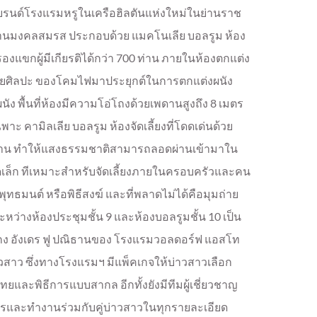
บรนด์โรงแรมหรูในเครือฮิลตันแห่งใหม่ในย่านราช
บงานมงคลสมรส ประกอบด้วย แมคโนเลีย บอลรูม ห้อง
งแขกผู้มีเกียรติได้กว่า 700 ท่าน ภายในห้องตกแต่ง
ายศิลปะ
ของโคมไฟมาประยุกต์ในการตกแต่งผนัง
พื้นที่ห้องมีความโอ่โถงด้วยเพดานสูงถึง 8 เมตร
พาะ คามิลเลีย บอลรูม ห้องจัดเลี้ยงที่โดดเด่นด้วย
ดาน ทำให้แสงธรรมชาติสามารถลอดผ่านเข้ามาใน
นาดเล็ก ทีเหมาะสำหรับจัดเลี้ยงภายในครอบครัวและคน
ระพุทธมนต์ หรือพิธีสงฆ์ และที่พลาดไม่ได้คือมุมถ่าย
มระหว่างห้องประชุมชั้น 9 และห้องบอลรูมชั้น 10 เป็น
งกง อังเดร ฟู ปณิธานของ โรงแรมวอลดอร์ฟ แอสโท
ู่บ่าวสาว ซึ่งทางโรงแรมฯ มีแพ็คเกจให้บ่าวสาวเลือก
ยและพิธีการแบบสากล อีกทั้งยังมีทีมผู้เชี่ยวชาญ
การและทำงานร่วมกับคู่บ่าวสาวในทุกรายละเอียด