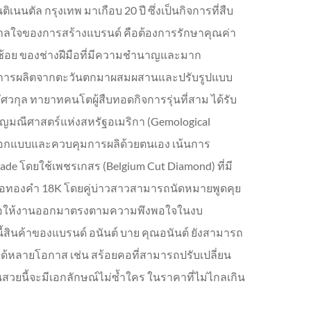
ิเนนตัล กรุงเทพ มาเกือบ 20 ปี ซึ่งเป็นกิจการที่สืบ
ันดาลใจของการสร้างแบรนด์ คือต้องการรักษาคุณค่า
นช้อย ของช่างฝีมือที่มีความชำนาญและมาก
คการผลิตจากตะวันตกมาผสมผสานและปรับรูปแบบ
อัศวกุล ทายาทคนโตผู้สืบทอดกิจการรุ่นที่สาม ได้รับ
ัญมณีศาสตร์แห่งสหรัฐอเมริกา (Gemological
ผู้ออกแบบและควบคุมการผลิด้วยตนเอง เน้นการ
โดยใช้เพชรเกสร (Belgium Cut Diamond) ที่มี
อทองคำ 18K โดยคู่บ่าวสาวสามารถนัดหมายพูดคุย
เพื่อให้งานออกมาตรงตามความพึงพอใจในงบ
สินค้าของแบรนด์ อนันต์ บาย คุณอนันต์ ยังสามารถ
่ได้หลายโอกาส เช่น สร้อยคอที่สามารถปรับเปลี่ยน
ชิ้นสวยนี้จะมีเอกลักษณ์ไม่ซ้ำใคร ในราคาที่ไม่ไกลเกิน