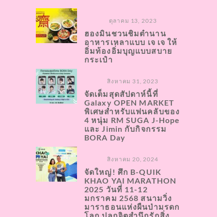
ตุลาคม 13, 2023
ฮองมินชวนชิมตำนาน
อาหารเหลาแบบ เจ เจ ให้
อิ่มท้องอิ่มบุญแบบสบาย
กระเป๋า
สิงหาคม 31, 2023
จัดเต็มสุดสัปดาห์นี้ที่
Galaxy OPEN MARKET
พิเศษสำหรับแฟนคลับของ
4 หนุ่ม RM SUGA J-Hope
และ Jimin กับกิจกรรม
BORA Day
สิงหาคม 20, 2024
จัดใหญ่! ศึก B-QUIK
KHAO YAI MARATHON
2025 วันที่ 11-12
มกราคม 2568 สนามวิ่ง
มาราธอนแห่งผืนป่ามรดก
โลก ปลูกจิตสำนึกรักสิ่ง