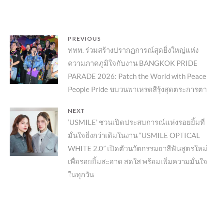
แนะแนว
PREVIOUS
Previous
ททท. ร่วมสร้างปรากฏการณ์สุดยิ่งใหญ่แห่ง
เรื่อง
ความภาคภูมิใจกับงาน BANGKOK PRIDE
post:
PARADE 2026: Patch the World with Peace
People Pride ขบวนพาเหรดสีรุ้งสุดตระการตา
NEXT
Next
‘USMILE’ ชวนเปิดประสบการณ์แห่งรอยยิ้มที่
มั่นใจยิ่งกว่าเดิมในงาน “USMILE OPTICAL
post:
WHITE 2.0” เปิดตัวนวัตกรรมยาสีฟันสูตรใหม่
เพื่อรอยยิ้มสะอาด สดใส พร้อมเพิ่มความมั่นใจ
ในทุกวัน