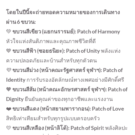
โดยในปีนี้จะถ่ายทอดความหมายของการเดินทาง
ผ่าน 6 ขบวน:
💚
ขบวนสีเขียว (แยกนรารมย์): Patch of Harmony
หัวใจแห่งสันติภาพและคุณภาพชีวิตที่ดี
💙
ขบวนสีฟ้า (ซอยธนิยะ): Patch of Unity
พลังแห่ง
ความปลอดภัยและบ้านสำหรับทุกตัวตน
💜
ขบวนสีม่วง (หน้าคณะรัฐศาสตร์ จุฬาฯ): Patch of
Identity
การรับรองอัตลักษณ์ทางเพศอย่างมีศักดิ์ศรี
🧡
ขบวนสีส้ม (หน้าคณะอักษรศาสตร์ จุฬาฯ): Patch of
Dignity
ยืนยันคุณค่าของทุกอาชีพและแรงงาน
❤️
ขบวนสีแดง (หน้าสยามพารากอน): Patch of Love
สิทธิเท่าเทียมสำหรับทุกรูปแบบครอบครัว
💛
ขบวนสีเหลือง (หน้าลิโด้): Patch of Spiri
t พลังศิลปะ