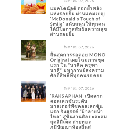
สิงหาคม 07, 2026
แมคโดนัลด์ ตอกย้ำพลัง
แห่งรอยยิ้ม ผ่านแคมเปญ
‘McDonald’s Touch of
Smile’ สนับสนุนให้ทุกคน
ได้มีโอกาสสัมผัสความสุข
ผ่านรอยยิ้ม
สิงหาคม 07, 2026
สิ้นสุดการรอคอย MONO
Original เผยโฉมภาพชุด
แรก ใน “นาคี๓ ครุฑา
นาคี” มหากาพย์สงคราม
ศักดิ์สิทธิ์ที่ทุกคนรอคอย
สิงหาคม 07, 2026
‘RAKSAPHAN’ เปิดฉาก
คอลเลกชันระดับ
มาสเตอร์พีซคอลเลกชัน
แรก รังสรรค์ “ผ้าลายน้ำ
ไหล” สู่ชิ้นงานศิลปะสะสม
สุดลิมิเต็ด ถ่ายทอด
ภูมิปัญญาท้องถิ่นสู่