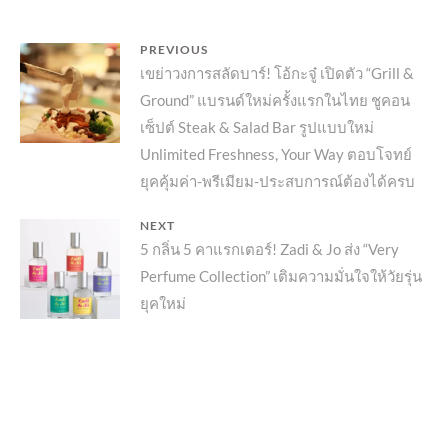
แนะแนว
PREVIOUS
Previous
เขย่าวงการสลัดบาร์! โอ้กะจู๋ เปิดตัว “Grill &
เรื่อง
Ground” แบรนด์ใหม่ครั้งแรกในไทย ชูคอน
post:
เซ็ปต์ Steak & Salad Bar รูปแบบใหม่
Unlimited Freshness, Your Way ตอบโจทย์
ยุคคุ้มค่า-พรีเมียม-ประสบการณ์ต้องได้ครบ
NEXT
Next
5 กลิ่น 5 คาแรกเตอร์! Zadi & Jo ส่ง “Very
Perfume Collection” เติมความมั่นใจให้วัยรุ่น
post:
ยุคใหม่