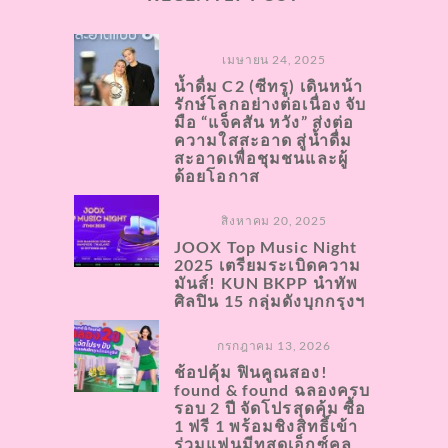
เมษายน 24, 2025
น้ำดื่ม C2 (ซีทรู) เดินหน้า
รักษ์โลกอย่างต่อเนื่อง จับ
มือ “แจ็คสัน หวัง” ส่งต่อ
ความใสสะอาด สู่น้ำดื่ม
สะอาดเพื่อชุมชนและผู้
ด้อยโอกาส
สิงหาคม 20, 2025
JOOX Top Music Night
2025 เตรียมระเบิดความ
มันส์! KUN BKPP นำทัพ
ศิลปิน 15 กลุ่มดังบุกกรุงฯ
กรกฎาคม 13, 2026
ช้อปคุ้ม ฟินคูณสอง!
found & found ฉลองครบ
รอบ 2 ปี จัดโปรสุดคุ้ม ซื้อ
1 ฟรี 1 พร้อมชิงสิทธิ์เข้า
ร่วมแฟนมีทสุดเอ็กซ์คลู