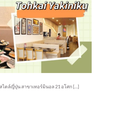
่างสไตล์ญี่ปุ่น สาขาเทอร์มินอล 21 อโศก […]