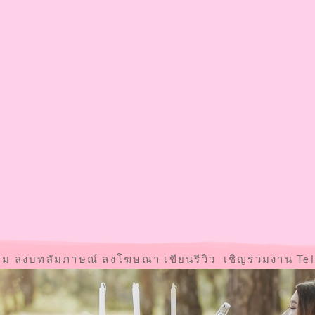
าม ลงบทสัมภาษณ์ ลงโฆษณา เขียนรีวิว เชิญร่วมงาน Te