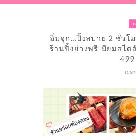
H
อิ่มจุก…ปิ้งสบาย 2 ชั่
ร้านปิ้งย่างพรีเมียมสไตล
499
เมษา