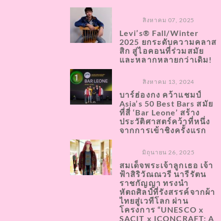
สิงหาคม 07, 2025
Levi’s® Fall/Winter
2025 ยกระดับความคลาส
สิก สู่ไอคอนที่ร่วมสมัย
และหลากหลายกว่าเดิม!
สิงหาคม 13, 2024
บาร์ฮ่องกง คว้าแชมป์
Asia’s 50 Best Bars สมัย
ที่สี่ ‘Bar Leone’ สร้าง
ประวัติศาสตร์คว้าที่หนึ่ง
จากการเข้าชิงครั้งแรก
มิถุนายน 26, 2025
สมเด็จพระเจ้าลูกเธอ เจ้า
ฟ้าสิริวัณณวรี นารีรัตน
ราชกัญญา ทรงนำ
หัตถศิลป์ที่รังสรรค์จากผ้า
ไทยสู่เวทีโลก ผ่าน
โครงการ “UNESCO x
SACIT x ICONCRAFT: A