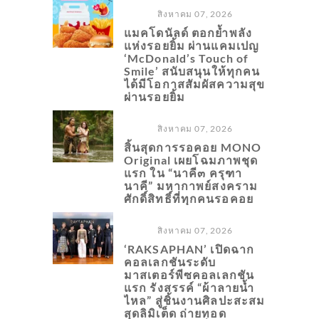
สิงหาคม 07, 2026
แมคโดนัลด์ ตอกย้ำพลัง
แห่งรอยยิ้ม ผ่านแคมเปญ
‘McDonald’s Touch of
Smile’ สนับสนุนให้ทุกคน
ได้มีโอกาสสัมผัสความสุข
ผ่านรอยยิ้ม
สิงหาคม 07, 2026
สิ้นสุดการรอคอย MONO
Original เผยโฉมภาพชุด
แรก ใน “นาคี๓ ครุฑา
นาคี” มหากาพย์สงคราม
ศักดิ์สิทธิ์ที่ทุกคนรอคอย
สิงหาคม 07, 2026
‘RAKSAPHAN’ เปิดฉาก
คอลเลกชันระดับ
มาสเตอร์พีซคอลเลกชัน
แรก รังสรรค์ “ผ้าลายน้ำ
ไหล” สู่ชิ้นงานศิลปะสะสม
สุดลิมิเต็ด ถ่ายทอด