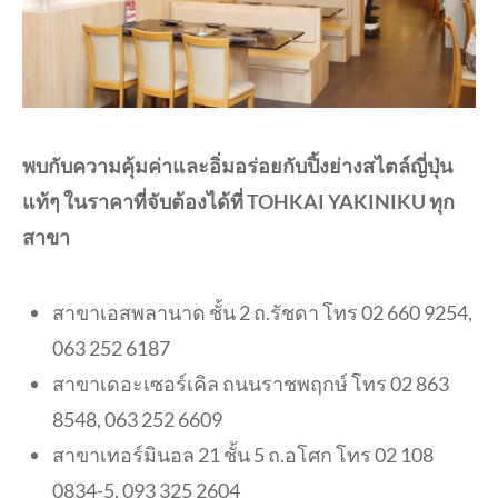
พบกับความคุ้มค่าและอิ่มอร่อยกับปิ้งย่างสไตล์ญี่ปุ่น
แท้ๆ ในราคาที่จับต้องได้ที่
TOHKAI YAKINIKU ทุก
สาขา
สาขาเอสพลานาด ชั้น 2 ถ.รัชดา โทร 02 660 9254,
063 252 6187
สาขาเดอะเซอร์เคิล ถนนราชพฤกษ์ โทร 02 863
8548, 063 252 6609
สาขาเทอร์มินอล 21 ชั้น 5 ถ.อโศก โทร 02 108
0834-5, 093 325 2604