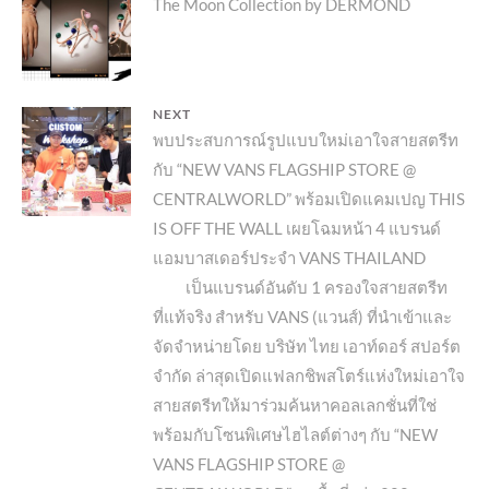
Previous
The Moon Collection by DERMOND
เรื่อง
post:
NEXT
Next
พบประสบการณ์รูปแบบใหม่เอาใจสายสตรีท
กับ “NEW VANS FLAGSHIP STORE @
post:
CENTRALWORLD” พร้อมเปิดแคมเปญ THIS
IS OFF THE WALL เผยโฉมหน้า 4 แบรนด์
แอมบาสเดอร์ประจำ VANS THAILAND
เป็นแบรนด์อันดับ 1 ครองใจสายสตรีท
ที่แท้จริง สำหรับ VANS (แวนส์) ที่นำเข้าและ
จัดจำหน่ายโดย บริษัท ไทย เอาท์ดอร์ สปอร์ต
จำกัด ล่าสุดเปิดแฟลกชิพสโตร์แห่งใหม่เอาใจ
สายสตรีทให้มาร่วมค้นหาคอลเลกชั่นที่ใช่
พร้อมกับโซนพิเศษไฮไลต์ต่างๆ กับ “NEW
VANS FLAGSHIP STORE @