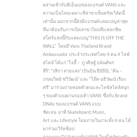
ผสานเข้ากับดีเอ็นเอของแบรนด์ VANS และ
ความเป็นไทยเฉพาะที่สาขาเซ็นทรัลเวิล์ดนี้
เท่านั้น นอกจากนี้ยังมีแบรนด์แคมเปญล่าสุด
ที่มาต้อนรับการเปิดสาขาใหม่ที่แฟลกชิพ
สโตร์แห่งนี้กับแคมเปญ“THIS IS OFF THE
WALL” โดยมี Vans Thailand Brand
Ambassador ประจำประเทศไทย 4 คน 4 ไลฟ์
สไตล์ ได้แก่ “โจอี้ – ภูวศิษฐ์ อนันต์พร
สิริ”, “รสิกา สายแสง” (ปันปัน ยีย์ยีย์), “ต้น –
เกษมวิทย์ ชวีวัฒน์” และ “โอ๊ต-อธิวัฒน์ เรือง
ศรี” มาร่วมถ่ายทอดตัวตนและไลฟ์สไตล์สนุก
ๆ ของตัวเองผ่านรองเท้า VANS ซึ่งกับ Brand
DNAs ของแบรนด์ VANS แบบ
ชัดเจน อาทิ Skateboard, Music,
Art และ Lifestyle โดยภายในงาน ทั้ง 4 คน ได้
มาร่วมเวิร์คช็อป
ออกแบบ D.I.Y รองเท้า VANS ในสไตล์ของตัว