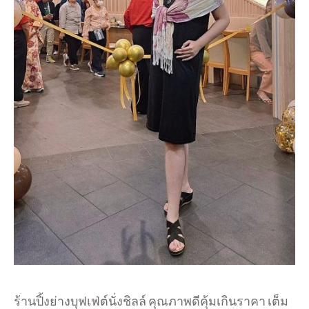
ร้านปิ้งย่างบุฟเฟ่ต์นั่งชิลล์ คุณภาพดีคุ้มเกินราคา เต็ม