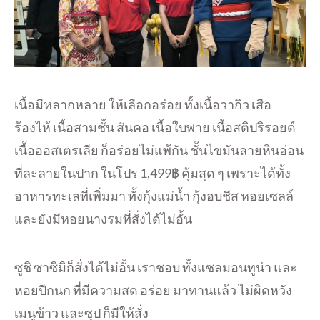
เนื้อมีหลากหลาย ให้เลือกอร่อย ทั้งเนื้อวากิว เสือ
ร้องไห้ เนื้อสามชั้น สันคอ เนื้อใบพาย เนื้อสติปริรอยด์
เนื้อออสเตรเลีย ก็อร่อยไม่แพ้กัน ชั้นไขมันลายหินอ่อน
ที่ละลายในปาก ในโปร 1,499฿ คุ้มสุด ๆ เพราะได้ทั้ง
อาหารทะเลที่เพิ่มมา ทั้งกุ้งแม่น้ำ กุ้งอบชีส หอยเซลล์
และยังมีหอยนางรมที่สั่งได้ไม่อั้น
ซูชิ ซาซิมิก็สั่งได้ไม่อั้น เราชอบ ทั้งแซลมอนทูน่า และ
หอยปีกนก ที่มีความสด อร่อย มาทานแล้ว ไม่ผิดหวัง
เมนูข้าว และซุป ก็มีให้สั่ง