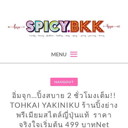
Skip
to
content
spicy fashion-juicy beauty-sexy lifestyle-spicybkk
SPICYBKK
MENU
HANGOUT
อิ่มจุก…ปิ้งสบาย 2 ชั่วโมงเต็ม!!
TOHKAI YAKINIKU ร้านปิ้งย่าง
พรีเมียมสไตล์ญี่ปุ่นแท้ ราคา
จริงใจเริ่มต้น 499 บาทNet