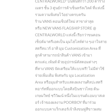
CENTRALWORLD” บนพื้นที่กว่า 200 ตาราง
เมตร ชั้น 3 ศูนย์การค้าเซ็นทรัลเวิลด์ ที่แห่งนี้
รวมความพิเศษไว้อย่างครบครัน
ร้าน VANS คอนเซ็ปต์ใหม่ สาขาล่าสุด
หรือ NEW VANS FLAGSHIP STORE @
CENTRALWORLD แห่งนี้ เรียกว่าขนคอน
เซ็ปต์มาครีเอตเป็น มุมไฮไลท์ต่าง ๆเอาใจสาย
สตรีทแวร์ อาทิ มุม Customization Area ที่
ลูกค้าสามารถนำสินค้า VANS เข้ามา
ตกแต่ง, เพ้นท์ ด้วยอุปกรณ์คัสตอมต่างๆ
ที่ทาง VANS จัดเตรียมให้แบบฟรี! ไม่มีค่าใช้
จ่ายเพิ่มเติม พิเศษกับ มุม Localization
Area หรือมุมสำหรับแสดงผลงานศิลปะสตรี
ทอาร์ทที่ออกแบบโดยศิลปินชาวไทย ต้น-
เกษมวิทย์ ชวีวัฒน์ หนึ่งในแบรนด์แอมบาสเด
อร์ เจ้าของผลงาน POORBOY ที่มาร่วม
ออกแบบคาแร็กเตอร์เจ้าลิงขนฟูสีขาวผสม