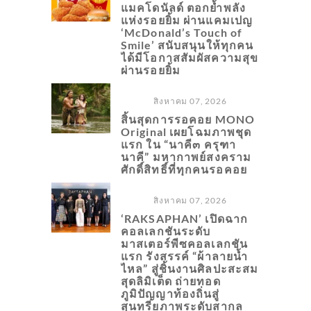
แมคโดนัลด์ ตอกย้ำพลัง
แห่งรอยยิ้ม ผ่านแคมเปญ
‘McDonald’s Touch of
Smile’ สนับสนุนให้ทุกคน
ได้มีโอกาสสัมผัสความสุข
ผ่านรอยยิ้ม
สิงหาคม 07, 2026
สิ้นสุดการรอคอย MONO
Original เผยโฉมภาพชุด
แรก ใน “นาคี๓ ครุฑา
นาคี” มหากาพย์สงคราม
ศักดิ์สิทธิ์ที่ทุกคนรอคอย
สิงหาคม 07, 2026
‘RAKSAPHAN’ เปิดฉาก
คอลเลกชันระดับ
มาสเตอร์พีซคอลเลกชัน
แรก รังสรรค์ “ผ้าลายน้ำ
ไหล” สู่ชิ้นงานศิลปะสะสม
สุดลิมิเต็ด ถ่ายทอด
ภูมิปัญญาท้องถิ่นสู่
สุนทรียภาพระดับสากล