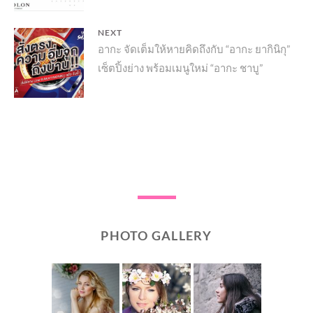
NEXT
Next
อากะ จัดเต็มให้หายคิดถึงกับ “อากะ ยากินิกุ”
เซ็ตปิ้งย่าง พร้อมเมนูใหม่ “อากะ ชาบู”
post:
PHOTO GALLERY