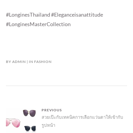
#LonginesThailand #Eleganceisanattitude
#LonginesMasterCollection
BY
ADMIN
IN
FASHION
แนะแนว
PREVIOUS
Previous
สวยเป๊ะกับเทคนิคการเลือกแว่นตาให้เข้ากับ
เรื่อง
รูปหน้า
post: