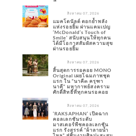
สิงหาคม 07, 2026
แมคโดนัลด์ ตอกย้ำพลัง
แห่งรอยยิ้ม ผ่านแคมเปญ
‘McDonald’s Touch of
Smile’ สนับสนุนให้ทุกคน
ได้มีโอกาสสัมผัสความสุข
ผ่านรอยยิ้ม
สิงหาคม 07, 2026
สิ้นสุดการรอคอย MONO
Original เผยโฉมภาพชุด
แรก ใน “นาคี๓ ครุฑา
นาคี” มหากาพย์สงคราม
ศักดิ์สิทธิ์ที่ทุกคนรอคอย
สิงหาคม 07, 2026
‘RAKSAPHAN’ เปิดฉาก
คอลเลกชันระดับ
มาสเตอร์พีซคอลเลกชัน
แรก รังสรรค์ “ผ้าลายน้ำ
ไหล” สู่ชิ้นงานศิลปะสะสม