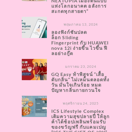
NEXTOPIA เมืองต้นแบบ
แห่งโลกอนาคต อลังการ
สะกดทุกสายตา”
พฤษภาคม 13, 2024
ลองฟังก์ชันปลด
ล็อก Sliding
Fingerprint กับ HUAWEI
nova 12i ง่ายขึ้น ไวขึ้น ฟี
ลอย่างกู๊ด
มกราคม 23, 2024
GQ Easy ท้าพิสูจน์ “เสื้อ
ดับกลิ่น” ไม่เหม็นตลอดทั้ง
วัน มั่นใจเกินร้อย หมด
ปัญหากลิ่นกายกวนใจ
พฤศจิกายน 24, 2025
ICS Lifestyle Complex
เติมความสุขปลายปี ให้ลูก
ค้าได้ช้อปเพลินพร้อมรับ
ของขวัญฟรี กับแคมเปญ