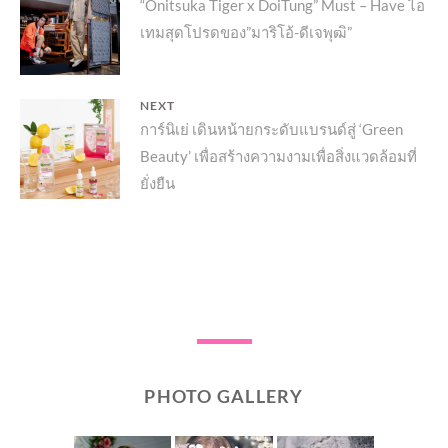
Previous
“Onitsuka Tiger x DoiTung” Must – Have ไอ
เรื่อง
เทมสุดโปรดของ”มาริโอ้-ดีเจพุฒิ” ​
post:
NEXT
Next
การ์นิเย่ เดินหน้ายกระดับแบรนด์สู่ ‘Green
Beauty’ เพื่อสร้างความงามเพื่อสิ่งแวดล้อมที่
post:
ยั่งยืน
PHOTO GALLERY