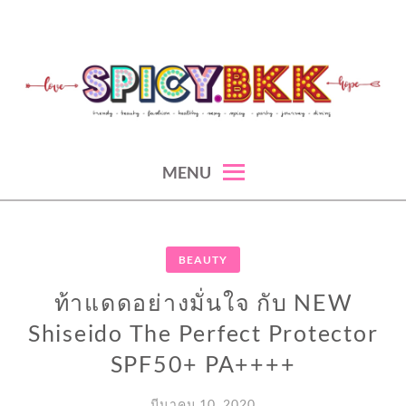
Skip
to
content
spicy fashion-juicy beauty-sexy lifestyle-spicybkk
SPICYBKK
MENU
BEAUTY
ท้าแดดอย่างมั่นใจ​ ​กับ​ NEW
Shiseido The Perfect Protector
SPF50+ PA++++
มีนาคม 10, 2020