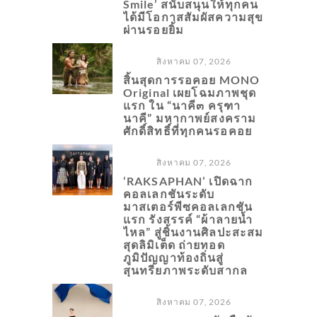
Smile’ สนับสนุนให้ทุกคน
ได้มีโอกาสสัมผัสความสุข
ผ่านรอยยิ้ม
สิงหาคม 07, 2026
สิ้นสุดการรอคอย MONO
Original เผยโฉมภาพชุด
แรก ใน “นาคี๓ ครุฑา
นาคี” มหากาพย์สงคราม
ศักดิ์สิทธิ์ที่ทุกคนรอคอย
สิงหาคม 07, 2026
‘RAKSAPHAN’ เปิดฉาก
คอลเลกชันระดับ
มาสเตอร์พีซคอลเลกชัน
แรก รังสรรค์ “ผ้าลายน้ำ
ไหล” สู่ชิ้นงานศิลปะสะสม
สุดลิมิเต็ด ถ่ายทอด
ภูมิปัญญาท้องถิ่นสู่
สุนทรียภาพระดับสากล
สิงหาคม 07, 2026