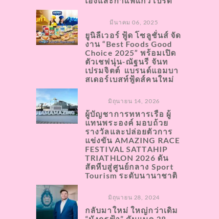
เองและกาแฟแก้วโปรด
มีนาคม 06, 2025
ยูนิลีเวอร์ ฟู้ด โซลูชั่นส์ จัด
งาน “Best Foods Good
Choice 2025” พร้อมเปิด
ตัวเชฟนุ่น-ณัฐนรี จันท
เปรมจิตต์ แบรนด์แอมบา
สเดอร์เบสท์ฟู้ดส์คนใหม่
มิถุนายน 14, 2026
ผู้บัญชาการทหารเรือ ผู้
แทนพระองค์ มอบถ้วย
รางวัลและปล่อยตัวการ
แข่งขัน AMAZING RACE
FESTIVAL SATTAHIP
TRIATHLON 2026 ดัน
สัตหีบสู่ศูนย์กลาง Sport
Tourism ระดับนานาชาติ
มิถุนายน 28, 2024
กลับมาใหม่ ใหญ่กว่าเดิม
“มังกรฟ้า” คัมแบค 28