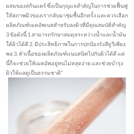
ผสมของสกินแคร์ ซึ่งเป็นกุญแจสำคัญในการช่วยฟื้นฟู
ให้สภาพผิวของเรากลับมาชุ่มชื้นอีกครั้ง และควรเลือก
ผลิตภัณฑ์เมคอัพเบสสำหรับลงผิวที่มีคุณสมบัติสำคัญ
3 ข้อดังนี้ 1.สามารถรักษาสมดุลระหว่างน้ำและน้ำมัน
ใต้ผิวได้ดี 2. มีประสิทธิภาพในการปกป้องรังสียูวีเพียง
พอ 3. ตัวเนื้อของผลิตภัณฑ์แนบสนิทไปกับผิวได้ดี แค่
นี้ก็จะช่วยให้เมคอัพอยู่ทนไม่หลุดง่าย และช่วยบำรุง
ผิวให้แลดูเป็นธรรมชาติ”