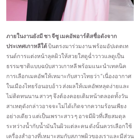
ภายในงานยังมี ชา จีซู เมคอัพอาร์ติสชื่อดังจาก
ประเทศเกาหลีใต้
บินตรงมาร่วมงาน พร้อมอัปเดตเท
รนด์การแต่งหน้าลุคผิวให้สวยใสดูฉ่ำวาวแลดูเป็น
ธรรมชาติแบบฉบับสาวเกาหลี พร้อมแนะนำเทคนิค
การเลือกเมคอัพให้เหมาะกับสาวไทยว่า “เนื่องอากาศ
ในเมืองไทยร้อนอบอ้าว ส่งผลให้เมคอัพหลุดง่ายและ
ไม่ติดทนนาน สาวๆ จึงต้องคอยเติมหน้าตลอดทั้งวัน
สาเหตุดังกล่าวอาจจะไม่ได้เกิดจากความร้อนเพียง
อย่างเดียว แต่เป็นเพราะสาว ๆ อาจมีผิวที่เสียสมดุล
ระหว่างน้ำกับน้ำมันในผิวแต่ละคน ดังนั้นควรเลือกใช้
เครื่องสำอางที่เหมาะสมกับสภาพผิวของเราและมีส่วน