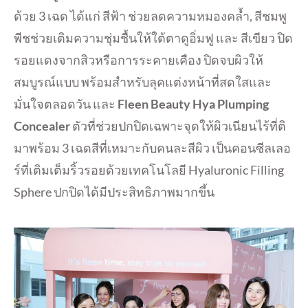
ด้วย 3 เฉด ได้แก่ สีฟ้า ช่วยลดความหมองคล้ำ, สีชมพู
พีชช่วยเติมความชุ่มชื้นให้ใต้ตาดูอิ่มฟู และ สีเขียว ปิด
รอยแดงจากสิวหรือการระคายเคือง ปิดจบผิวให้
สมบูรณ์แบบ พร้อมสำหรับลุคแต่งหน้าที่สดใสและ
มั่นใจตลอดวัน และ
Fleen Beauty Hya Plumping
Concealer
ตัวที่ช่วยปกปิดเฉพาะจุดให้ผิวเนียนไร้ที่ติ
มาพร้อม 3 เฉดสีที่เหมาะกับคนละสีผิว เป็นคอนซีลเลอ
ร์ที่เติมเต็มริ้วรอยด้วยเทคโนโลยี Hyaluronic Filling
Sphere ปกปิดได้มีประสิทธิภาพมากขึ้น