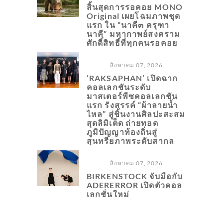
สิ้นสุดการรอคอย MONO
Original เผยโฉมภาพชุด
แรก ใน “นาคี๓ ครุฑา
นาคี” มหากาพย์สงคราม
ศักดิ์สิทธิ์ที่ทุกคนรอคอย
สิงหาคม 07, 2026
‘RAKSAPHAN’ เปิดฉาก
คอลเลกชันระดับ
มาสเตอร์พีซคอลเลกชัน
แรก รังสรรค์ “ผ้าลายน้ำ
ไหล” สู่ชิ้นงานศิลปะสะสม
สุดลิมิเต็ด ถ่ายทอด
ภูมิปัญญาท้องถิ่นสู่
สุนทรียภาพระดับสากล
สิงหาคม 07, 2026
BIRKENSTOCK จับมือกับ
ADERERROR เปิดตัวคอล
เลกชั่นใหม่