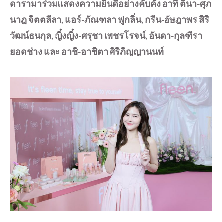
ดารามาร่วมแสดงความยินดีอย่างคับคั่ง อาทิ ติ๊นา-ศุภ
นาฎ จิตตลีลา, แอร์-ภัณฑลา ฟูกลิ่น, กรีน-อัษฎาพร สิริ
วัฒน์ธนกุล, ญิ๋งญิ๋ง-ศรุชา เพชรโรจน์, อันดา-กุลฑีรา
ยอดช่าง และ อาชิ-อาชิตา ศิริภิญญานนท์