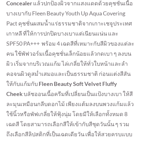
Concealer
แล้วปกป้องผิวจากแสงแดดด้วยคุชชั่นเนื้อ
บางเบากับ Fleen Beauty Youth Up Aqua Covering
Pact คุชชั่นผสมน้ำแร่ธรรมชาติจากเกาะเชจูประเทศ
เกาหลี ที่ให้การปกปิดบางเบาแต่เนียนแน่น และ
SPF50 PA+++ พร้อม 4 เฉดสีที่เหมาะกับสีผิวของแต่ละ
คน ใช้พัฟวอร์มเนื้อคุชชั่นเล็กน้อยแล้วกดเบา ๆ ลงบน
ผิว เริ่มจากบริเวณแก้ม ไล่เกลี่ยให้ทั่วใบหน้าและลำ
คอจนผิวดูสม่ำเสมอและเป็นธรรมชาติ ก่อนแต่งสีสัน
ให้กับแก้มกับ
Fleen Beauty Soft Velvet Fluffy
Cheek
บลัชออนเนื้อครีมที่เปลี่ยนเป็นแป้งบางเบา ให้สี
ละมุนเหมือนกลีบดอกไม้ เพียงแต้มลงบนพวงแก้มแล้ว
ใช้นิ้วหรือพัฟเกลี่ยให้ฟุ้งนุ่ม โดยมีให้เลือกทั้งหมด 8
เฉดสี โดยสามารถเลือกสีให้เข้ากับสีชุดวันนั้น ๆ รวม
ถึงเลือกสีลิปสติกที่เป็นเฉดเดียวัน เพื่อให้สวยครบแบบ