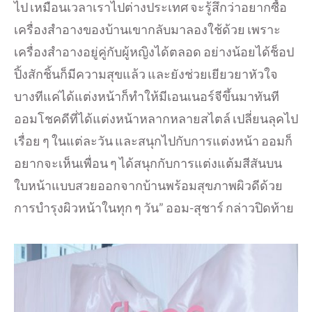
ไป เหมือนเวลาเราไปต่างประเทศ จะรู้สึกว่าอยากซื้อ
เครื่องสำอางของบ้านเขากลับมาลองใช้ด้วย เพราะ
เครื่องสำอางอยู่คู่กับผู้หญิงได้ตลอด อย่างน้อยได้ช็อป
ปิ้งสักชิ้นก็มีความสุขแล้ว และยังช่วยเยียวยาหัวใจ
บางทีแค่ได้แต่งหน้าก็ทำให้มีเอนเนอร์จีขึ้นมาทันที
ออมโชคดีที่ได้แต่งหน้าหลากหลายสไตล์ เปลี่ยนลุคไป
เรื่อย ๆ ในแต่ละวัน และสนุกไปกับการแต่งหน้า ออมก็
อยากจะเห็นเพื่อน ๆ ได้สนุกกับการแต่งแต้มสีสันบน
ใบหน้าแบบสวยออกจากบ้านพร้อมสุขภาพผิวดีด้วย
การบำรุงผิวหน้าในทุก ๆ วัน” ออม-สุชาร์ กล่าวปิดท้าย