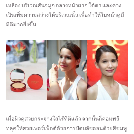
เหลือง บริเวณสันจมูก กลางหน้าผาก ใต้ตา และคาง
เป็นเพิ่มความสว่างให้บริเวณนั้น เพื่อทำให้ใบหน้าดูมี
มิติมากยิ่งขึ้น
เมื่อผิวดูสวยกระจ่างใสไร้ที่ติแล้ว จากนั้นก็คอมพลี
ทลุคให้สวยเพอร์เฟ็กต์ด้วยการปัดบลัชออนด้วยสีชมพู