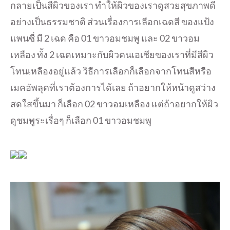
กลายเป็นสีผิวของเรา ทำให้ผิวของเราดูสวยสุขภาพดี
อย่างเป็นธรรมชาติ ส่วนเรื่องการเลือกเฉดสี ของแป้ง
แพนซี่ มี 2 เฉด คือ 01 ขาวอมชมพู และ 02 ขาวอม
เหลือง ทั้ง 2 เฉดเหมาะกับผิวคนเอเชียของเราที่มีสีผิว
โทนเหลืองอยู่แล้ว วิธีการเลือกก็เลือกจากโทนสีหรือ
เมคอัพลุคที่เราต้องการได้เลย ถ้าอยากให้หน้าดูสว่าง
สดใสขึ้นมา ก็เลือก 02 ขาวอมเหลือง แต่ถ้าอยากให้ผิว
ดูชมพูระเรื่อๆ ก็เลือก 01 ขาวอมชมพู