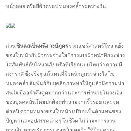
หน้าลอย หรือสีผิวดรอป หมองคล้ำระหว่างวัน
ส่วน
ซินแสเป็นหนึ่ง วงษ์ภูดร
ร่วมแชร์ศาสตร์โหงวเฮ้ง
ของใบหน้ากับผิวกระจ่างใส “การเผยผิวหน้าที่กระจ่าง
ใสสัมพันธ์กับโหงวเฮ้ง หรือที่เรียกแบบไทยว่า ความมี
สง่าราศี ซึ่งจริงๆ แล้ว คนที่ผิวหน้าดูกระจ่างใส ไม่
หมองคล้ำ สัมพันธ์กับบุคลิกภาพทำให้ดูแล้วมีความน่า
สนใจ มีออร่าดึงดูดมากกว่า และการทำนายโหวงเฮ้ง
ของบุคคลนั้นโดยปกติจะทำนายจากริ้วรอย และจุด
ตำหนิ ความหมองของใบหน้า เปรียบเป็นตัวแทนของ
ปัญหา และอุปสรรคต่างๆ ในชีวิต ไม่ว่าจะการงาน
การเงิน ความรัก การแต่งหน้าเผยผิว ให้ผิวผุดผ่อง