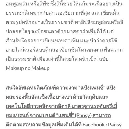
อมพูอมส้ม หรือสีพีช ซึ่งสีนี้ช่วยให้แก้มระเรื่ออย่างเป็น
ธรรมชาติเหมาะกับสาวเอเชียมากที่สุด และเขียนคิ้ว
ตามรูปหน้าอย่างเป็นธรรมชาติ ทาลิปสีชมพูอ่อนหรือลิ
ปกลอสใสๆ จะปัดขนตาด้วยมาสคาร่าเพิ่มก็ได้ แต่
สำหรับใครอยากเขียนขอบตาเพิ่ม แนะนำว่าควรใช้
อายไลน์เนอร์แบบดินสอ เขียนชิดโคนขนตา เพื่อความ
เป็นธรรมชาติ เพียงเท่านี้ก็สวยใส หน้าเป้ะ! ฉบับ
Makeup no Makeup
สนใจอัพเดทผลิตภัณฑ์ความงาม “แป้งแพนซี่” แป้ง
ผสมรองพื้นอัดแข็งเนื้อบางเบา ด้วยวัตถุดิบและ
เทคโนโลยีการผลิตจากอิตาลี มาตรฐานระดับพรีเมี่
ยมแบรนด์ จากแบรนด์ “แพนซี่” (Pansy) สามารถ
ติดตามสอบถามข้อมูลเพิ่มเติมได้ที่ Facebook : Pansy