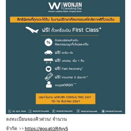
ลงทะเบียนจองคิวด่วน! จำนวน
จำกัด
>>
https://goo.gl/zR4yyS