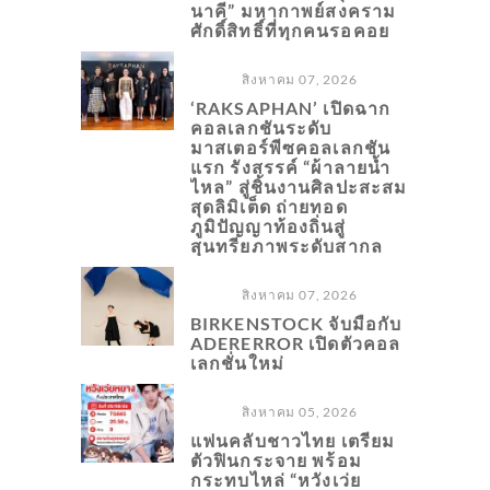
นาคี” มหากาพย์สงคราม
ศักดิ์สิทธิ์ที่ทุกคนรอคอย
สิงหาคม 07, 2026
‘RAKSAPHAN’ เปิดฉาก
คอลเลกชันระดับ
มาสเตอร์พีซคอลเลกชัน
แรก รังสรรค์ “ผ้าลายน้ำ
ไหล” สู่ชิ้นงานศิลปะสะสม
สุดลิมิเต็ด ถ่ายทอด
ภูมิปัญญาท้องถิ่นสู่
สุนทรียภาพระดับสากล
สิงหาคม 07, 2026
BIRKENSTOCK จับมือกับ
ADERERROR เปิดตัวคอล
เลกชั่นใหม่
สิงหาคม 05, 2026
แฟนคลับชาวไทย เตรียม
ตัวฟินกระจาย พร้อม
กระทบไหล่ “หวังเว่ย