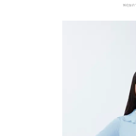
พฤษภา