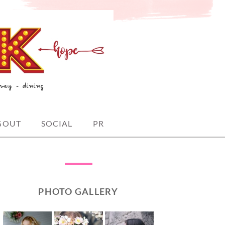
GOUT
SOCIAL
PR
PHOTO GALLERY