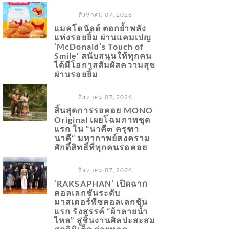
สิงหาคม 07, 2026
แมคโดนัลด์ ตอกย้ำพลัง
แห่งรอยยิ้ม ผ่านแคมเปญ
‘McDonald’s Touch of
Smile’ สนับสนุนให้ทุกคน
ได้มีโอกาสสัมผัสความสุข
ผ่านรอยยิ้ม
สิงหาคม 07, 2026
สิ้นสุดการรอคอย MONO
Original เผยโฉมภาพชุด
แรก ใน “นาคี๓ ครุฑา
นาคี” มหากาพย์สงคราม
ศักดิ์สิทธิ์ที่ทุกคนรอคอย
สิงหาคม 07, 2026
‘RAKSAPHAN’ เปิดฉาก
คอลเลกชันระดับ
มาสเตอร์พีซคอลเลกชัน
แรก รังสรรค์ “ผ้าลายน้ำ
ไหล” สู่ชิ้นงานศิลปะสะสม