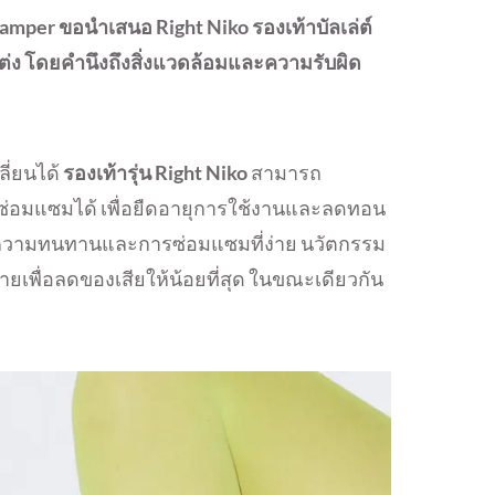
Camper ขอนำเสนอ Right Niko รองเท้าบัลเล่ต์
ต่ง โดยคำนึงถึงสิ่งแวดล้อมและความรับผิด
ี่ยนได้
รองเท้ารุ่น Right Niko
สามารถ
่อมแซมได้ เพื่อยืดอายุการใช้งานและลดทอน
ที่ความทนทานและการซ่อมแซมที่ง่าย นวัตกรรม
เพื่อลดของเสียให้น้อยที่สุด ในขณะเดียวกัน