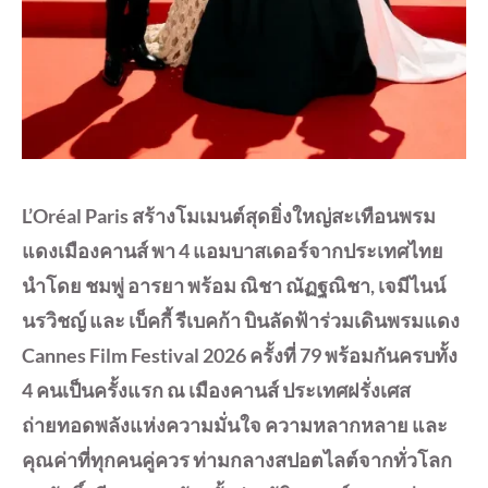
L’Oréal Paris สร้างโมเมนต์สุดยิ่งใหญ่สะเทือนพรม
แดงเมืองคานส์ พา 4 แอมบาสเดอร์จากประเทศไทย
นำโดย ชมพู่ อารยา พร้อม ณิชา ณัฏฐณิชา, เจมีไนน์
นรวิชญ์ และ เบ็คกี้ รีเบคก้า บินลัดฟ้าร่วมเดินพรมแดง
Cannes Film Festival 2026 ครั้งที่ 79 พร้อมกันครบทั้ง
4 คนเป็นครั้งแรก ณ เมืองคานส์ ประเทศฝรั่งเศส
ถ่ายทอดพลังแห่งความมั่นใจ ความหลากหลาย และ
คุณค่าที่ทุกคนคู่ควร ท่ามกลางสปอตไลต์จากทั่วโลก