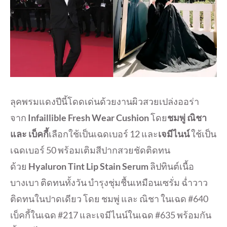
ลุคพรมแดงปีนี้โดดเด่นด้วยงานผิวสวยเปล่งออร่า
จาก
Infaillible Fresh Wear Cushion
โดย
ชมพู่ ณิชา
และ เบ็คกี้
เลือกใช้เป็นเฉดเบอร์ 12 และ
เจมีไนน์
ใช้เป็น
เฉดเบอร์ 50 พร้อมเติมสีปากสวยชัดติดทน
ด้วย
Hyaluron Tint Lip Stain Serum
ลิปทินต์เนื้อ
บางเบา ติดทนทั้งวัน บำรุงชุ่มชื้นเหมือนเซรั่ม ฉ่ำวาว
ติดทนในปาดเดียว โดย ชมพู่ และ ณิชา ในเฉด #640
เบ็คกี้ในเฉด #217 และเจมีไนน์ในเฉด #635 พร้อมกัน