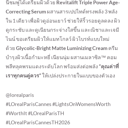
นี้ชมพู่ได้เตรียมผิวด้วย
Revitalift Triple Power Age-
Correcting Serum
ผสานสารเปปไทด์ทรงพลัง 3 พลัง
ใน 1 เดียว เพื่อผิวดูอ่อนเยาว์ ช่วยให้ริ้วรอยดูลดลง ผิว
ดูกระชับ และดูเนียนกระจ่างใสขึ้น และณิชาและเจมี
ไนน์ ขอเตรียมผิวให้แมทโกลว์ ผิวไบรท์แบบใหม่
ด้วย
Glycolic-Bright Matte Luminizing Cream
ครีม
บำรุงผิวเนื้อกำมะหยี่ เนียนนุ่ม ผสานเมลาซิล™ คอม
พลีทลุคพรมแดงระดับโลก พร้อมส่งต่อพลัง
“คุณค่าที่
เราทุกคนคู่ควร”
ให้เปล่งประกายในแบบของตัวเอง
@lorealparis
#LOrealParisCannes #LightsOnWomensWorth
#WorthIt #LOrealParisTH
#LOrealParisCannesTH2026