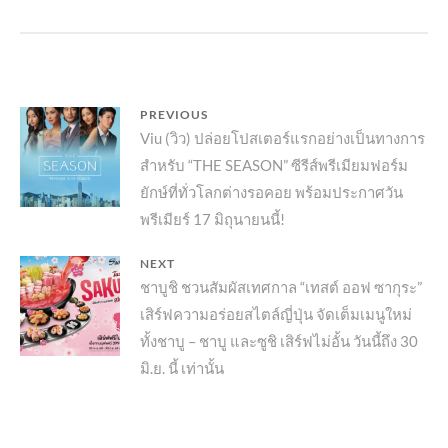
แนะแนว
PREVIOUS
Previous
Viu (วิว) ปล่อยโปสเตอร์แรกอย่างเป็นทางการ
เรื่อง
สำหรับ “THE SEASON” ซีรีส์พรีเมียมฟอร์ม
post:
ยักษ์ที่ทั่วโลกต่างรอคอย พร้อมประกาศวัน
พรีเมียร์ 17 มิถุนายนนี้!
NEXT
Next
ชาบูชิ ชวนสัมผัสเทศกาล “เทสต์ ออฟ ซากุระ”
เสิร์ฟความอร่อยสไตล์ญี่ปุ่น จัดเต็มเมนูใหม่
post:
ทั้งชาบู – ชาบู และซูชิ เสิร์ฟไม่อั้น วันนี้ถึง 30
มิ.ย. นี้ เท่านั้น