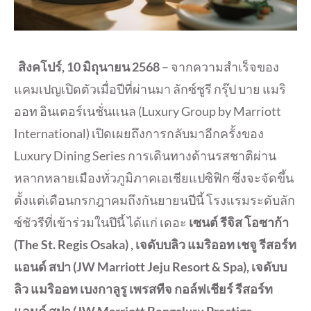
สิงคโปร์
, 10 มิถุนายน 2568
– จากความสำเร็จของ
แคมเปญเปิดตัวเมื่อปีที่ผ่านมา ลักซ์ชูรี กรุ๊ป บาย แมริ
ออท อินเตอร์เนชั่นแนล (Luxury Group by Marriott
International) เปิดเผยถึงการกลับมาอีกครั้งของ
Luxury Dining Series การเดินทางด้านรสชาติผ่าน
หลากหลายเมืองทั่วภูมิภาคเอเชียแปซิฟิก ซึ่งจะจัดขึ้น
ตั้งแต่เดือนกรกฎาคมถึงกันยายนปีนี้ โรงแรมระดับลัก
ซ์ชัวรีที่เข้าร่วมในปีนี้ ได้แก่ เดอะ
เซนต์ รีจิส โอซาก้า
(
The St. Regis Osaka) , เจดับบลิว แมริออท เชจู รีสอร์ท
แอนด์ สปา (JW Marriott Jeju Resort & Spa), เจดับบ
ลิว แมริออท เบงกาลูรู เพรสทีจ กอล์ฟเชียร์ รีสอร์ท
แอนด์ สปา (JW Marriott Bengaluru Prestige