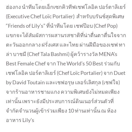
ฮ่องกง นำทีมโดยเอ็กเซกคิวทีฟเชฟโลอิค ปอร์ตาลิเยร์
(Executive Chef Loïc Portalier) สำหรับบรันช์สุดพิเศษ
“Friends of Lily’s” ที่นำทีมโดย เชฟป๊อบ (Chef Pop)
แขกจะได้สัมผัสการผสานรสชาติที่น่าตื่นตาตื่นใจจาก
ตะวันออกกลาง ฝรั่งเศส และไทย ผ่านฝีมือของเชฟ ทา
ล่า บาชมี (Chef Tala Bashmi) ผู้คว้ารางวัล MENA’s
Best Female Chef จาก The World’s 50 Best ร่วมกับ
เชฟโลอิค ปอร์ตาลิเยร์ (Chef Loïc Portalier) จาก Duet
by David Toutain และเชฟอรุษ เลอร์เลิศกุล (เชฟใจ)
จากร้านอาหารชามแกง ความพิเศษยังไม่หมดเพียง
เท่านั้น เพราะยังมีประสบการณ์ดินเนอร์ส่วนตัวที่
จำกัดจำนวนผู้เข้าร่วมเพียง 10 ท่านเท่านั้น ณ ห้อง
อาหาร Lily’s