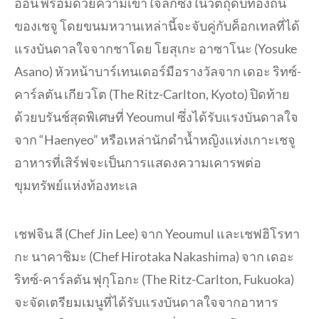
อ่อน พร้อมด้วยความเข้าใจลึกซึ้งในวัตถุดิบท้องถิ่น
ของเชจู โดยขนมหวานเหล่านี้จะจับคู่กับค็อกเทลที่ได้
แรงบันดาลใจจากชาโดย โยสุเกะ อาซาโนะ (Yosuke
Asano) หัวหน้าบาร์เทนเดอร์มือรางวัลจาก เดอะ ริทซ์-
คาร์ลตัน เกียวโต (The Ritz-Carlton, Kyoto) ปิดท้าย
ด้วยบรันช์สุดพิเศษที่ Yeoumul ซึ่งได้รับแรงบันดาลใจ
จาก “Haenyeo” หรือเหล่านักดำน้ำหญิงแห่งเกาะเชจู
อาหารที่เสิร์ฟจะเป็นการแสดงความเคารพต่อ
ขุมทรัพย์แห่งท้องทะเล
เชฟจิน ลี (Chef Jin Lee) จาก Yeoumul และเชฟฮิโรทา
กะ นาคาชิมะ (Chef Hirotaka Nakashima) จาก เดอะ
ริทซ์-คาร์ลตัน ฟุกุโอกะ (The Ritz-Carlton, Fukuoka)
จะจัดเตรียมเมนูที่ได้รับแรงบันดาลใจจากอาหาร