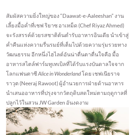
สัมผัสความยิ่งใหญ่ของ “Daawat-e-Aaleeshan” งาน
เลี้ยงมื้อค่ำที่เชฟ ริยาซ อาเหม็ด (Chef Riyaz Ahmed)
จะรังสรรค์ด้วยรสชาติต้นตำรับอาหารอินเดีย นำเข้าสู่
ค่ำคืนแห่งความรื่นรมย์ที่เต็มไปด้วยความรุ่มรวยทาง
วัฒนธรรม อีกหนึ่งไฮไลต์อันน่าตื่นตาตื่นใจคือ มื้อ
อาหารสไตล์ฟาร์มทูเทเบิลที่ได้รับแรงบันดาลใจจาก
โลกแฟนตาซี
Alice in Wonderland
โดย เชฟเนียราจ
ราวุต (Neeraj Rawoot) ผู้อำนวยการฝ่ายด้านอาหาร
นำเสนออาหารที่ปรุงจากวัตถุดิบสดใหม่ตามฤดูกาลที่
ปลูกไว้ในสวน JW Garden อันงดงาม