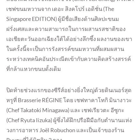
เชฟขนมหวานจาก เดอะ สิงคโปร์ เอดิชั่น (The
Singapore EDITION) ผู้มีชื่อเสียงด้านศิลปะขนม
ฝรั่งเศสและความสามารถในการผสานรสชาติของ
เอเชียตะวันออกเฉียงใต้ได้อย่างลึกซึ้ง ผลงานของเขา
ในครั้งนี้จะเป็นการรังสรรค์ขนมหวานที่ผสมผสาน
ระหว่างเทคนิคอันประณีตเข้ากับความคิดสร้างสรรค์
ที่กล้าแหวกขนบดั้งเดิม
ปิดท้ายช่วงแรกของซีรีส์อย่างยิ่งใหญ่ด้วยดินเนอร์สุด
หรูที่ Brasserie RÉGINE โดย เชฟทาคาโทกิ มินางาวะ
(Chef Takatoki Minagawa) และ เชฟเรียวตะ อีซูกะ
(Chef Ryuta Iizuka) ผู้ซึ่งได้ฝึกปรือฝีมือกับตำนานแห่ง
วงการอาหาร Joël Robuchon และเป็นเจ้าของร้าน
Ryuzu ที่ได้มิชลิน 2 ดวง