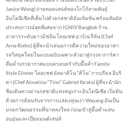
Janice Wong) ถ่ายทอดเสน่ห์ของโกโก้สายพันธุ์
อินโดนีเซียที่เต็มไปด้วยรสชาติอันเข้มข้น พร้อมสัมผัส
ประสบการณ์สุดพิเศษจาก IGNIV Bangkok ร้าน
อาหารระดับดาวมิชลิน โดยเชฟ อาร์เน่ รีห์น (Chef
Arne Riehn) ผู้ที่จะนำเสนอการตีความใหม่ของอาหา
รสวิสยุคใหม่ในแบบฉบับเฉพาะตัวมาสู่กรุงจาการ์ตา
ดื่มด่ำบรรยากาศแบบครอบครัวกับมื้อค่ำ Family-
Style Dinner โดยเชฟ อัลมาติโน “ติโน” กาเบรียล อิบริ
ตา (Chef Almatino “Tino” Gabriel Ibrata) ผู้ที่จะนำนัก
ชิมเดินทางผ่านรสชาติแห่งหมู่เกาะอินโดนีเซีย เริ่มต้น
ด้วยการต้อนรับจากการแสดงหุ่นเงา Wayang อันเป็น
มรดกวัฒนธรรมที่น่าหลงใหล ก่อนเข้าสู่มื้อค่ำแสน
อบอุ่นและเปี่ยมมนต์เสน่ห์