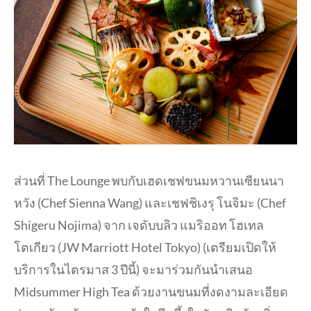
ส่วนที่ The Lounge พบกับเฮดเชฟขนมหวานเซียนนา
หวัง (Chef Sienna Wang) และเชฟชิเงรุ โนจิมะ (Chef
Shigeru Nojima) จาก เจดับบลิว แมริออท โฮเทล
โตเกียว (JW Marriott Hotel Tokyo) (เตรียมเปิดให้
บริการในไตรมาส 3 ปีนี้) จะมาร่วมกันนำเสนอ
Midsummer High Tea ด้วยงานขนมที่งดงามละเอียด