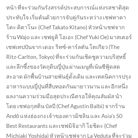
หน้า ที่จะร่วมกันรังสรรค์ประสบการณ์แห่งรสชาติสุด
ประทับใจ เริ่มต้นด้วยการจับคู่กันระหว่าง เชฟทาคา
โตะ คิตาโนะ (Chef Takato Kitano) หัวหน้าเชฟจาก
ร้าน Wajo และ เชฟยูคิ โอเอะ (Chef Yuki Oe) มาสเตอร์
เชฟเทปปันจาก เดอะ ริทซ์-คาร์ลตัน โตเกียว (The
Ritz-Carlton, Tokyo) ที่จะร่วมกันเชิดชูความบริสุทธิ์
และลึกซึ้งของวัตถุดิบญี่ปุ่น ผ่านเมนูที่เน้นซีฟู้ดสด
สะอาด ผักพื้นบ้านสายพันธุ์ดั้งเดิม และเทคนิคการปรุง
อาหารแบบญี่ปุ่นที่สืบทอดกันมายาวนาน และอีกหนึ่ง
ผลงานความร่วมมือสุดประณีตรอให้คุณสัมผัส นำ
โดย เชฟอกุสติน บัลบี (Chef Agustin Balbi) จากร้าน
Andō แห่งฮ่องกง เจ้าของดาวมิชลิน และ Asia’s 50
Best Restaurants และเชฟมิจิอากิ โยชิดะ (Chef
Michiaki Yoshida) หัวหน้าเชฟจาก La Veduta ที่จะร่วม