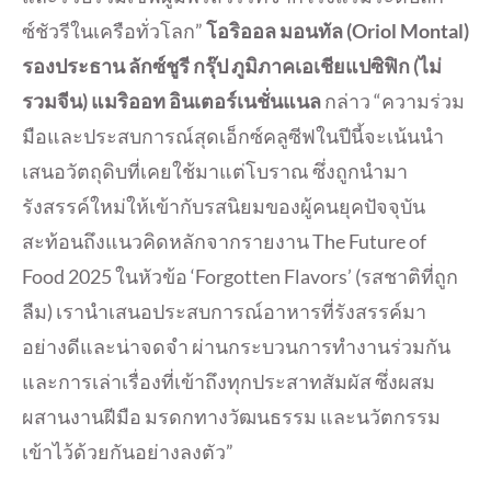
ซ์ชัวรีในเครือทั่วโลก”
โอริออล มอนทัล
(Oriol Montal)
รองประธาน ลักซ์ชูรี กรุ๊ป ภูมิภาคเอเชียแปซิฟิก (ไม่
รวมจีน) แมริออท อินเตอร์เนชั่นแนล
กล่าว “ความร่วม
มือและประสบการณ์สุดเอ็กซ์คลูซีฟในปีนี้จะเน้นนำ
เสนอวัตถุดิบที่เคยใช้มาแต่โบราณ ซึ่งถูกนำมา
รังสรรค์ใหม่ให้เข้ากับรสนิยมของผู้คนยุคปัจจุบัน
สะท้อนถึงแนวคิดหลักจากรายงาน The Future of
Food 2025 ในหัวข้อ ‘Forgotten Flavors’ (รสชาติที่ถูก
ลืม) เรานำเสนอประสบการณ์อาหารที่รังสรรค์มา
อย่างดีและน่าจดจำ ผ่านกระบวนการทำงานร่วมกัน
และการเล่าเรื่องที่เข้าถึงทุกประสาทสัมผัส ซึ่งผสม
ผสานงานฝีมือ มรดกทางวัฒนธรรม และนวัตกรรม
เข้าไว้ด้วยกันอย่างลงตัว”