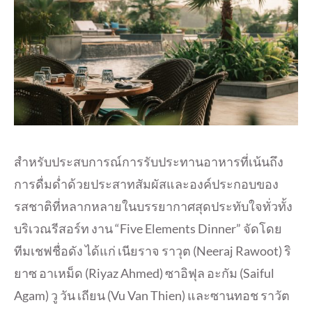
สำหรับประสบการณ์การรับประทานอาหารที่เน้นถึง
การดื่มด่ำด้วยประสาทสัมผัสและองค์ประกอบของ
รสชาติที่หลากหลายในบรรยากาศสุดประทับใจทั่วทั้ง
บริเวณรีสอร์ท งาน “Five Elements Dinner” จัดโดย
ทีมเชฟชื่อดัง ได้แก่ เนียราจ ราวุต (Neeraj Rawoot) ริ
ยาซ อาเหม็ด (Riyaz Ahmed) ซาอิฟุล อะกัม (Saiful
Agam) วู วัน เถียน (Vu Van Thien) และซานทอช ราวัต