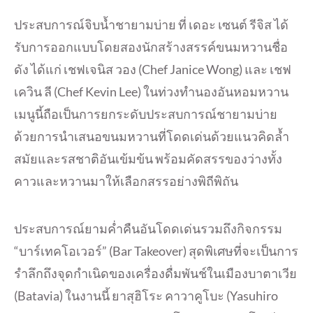
ประสบการณ์จิบน้ำชายามบ่าย ที่ เดอะ เซนต์ รีจิส ได้
รับการออกแบบโดยสองนักสร้างสรรค์ขนมหวานชื่อ
ดัง ได้แก่ เชฟเจนิส วอง (Chef Janice Wong) และ เชฟ
เควิน ลี (Chef Kevin Lee) ในท่วงทำนองอันหอมหวาน
เมนูนี้ถือเป็นการยกระดับประสบการณ์ชายามบ่าย
ด้วยการนำเสนอขนมหวานที่โดดเด่นด้วยแนวคิดล้ำ
สมัยและรสชาติอันเข้มข้น พร้อมคัดสรรของว่างทั้ง
คาวและหวานมาให้เลือกสรรอย่างพิถีพิถัน
ประสบการณ์ยามค่ำคืนอันโดดเด่นรวมถึงกิจกรรม
“บาร์เทคโอเวอร์” (Bar Takeover) สุดพิเศษที่จะเป็นการ
รำลึกถึงจุดกำเนิดของเครื่องดื่มพันช์ในเมืองบาตาเวีย
(Batavia) ในงานนี้ ยาสุฮิโระ คาวาคูโบะ (Yasuhiro