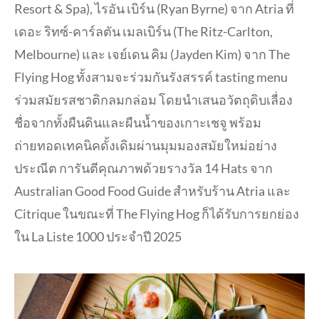
Resort & Spa), ไรอัน เบิร์น (Ryan Byrne) จาก Atria ที่
เดอะ ริทซ์-คาร์ลตัน เมลเบิร์น (The Ritz-Carlton,
Melbourne) และ เจย์เดน คิม (Jayden Kim) จาก The
Flying Hog ทั้งสามจะร่วมกันรังสรรค์ tasting menu
ร่วมสมัยรสชาติกลมกล่อม โดยนำเสนอวัตถุดิบเลื่อง
ชื่อจากทั้งผืนดินและผืนน้ำของเกาะเชจู พร้อม
ถ่ายทอดเทคนิคดั้งเดิมผ่านมุมมองสมัยใหม่อย่าง
ประณีต การันตีคุณภาพด้วยรางวัล 14 Hats จาก
Australian Good Food Guide สำหรับร้าน Atria และ
Citrique ในขณะที่ The Flying Hog ก็ได้รับการยกย่อง
ใน La Liste 1000 ประจำปี 2025