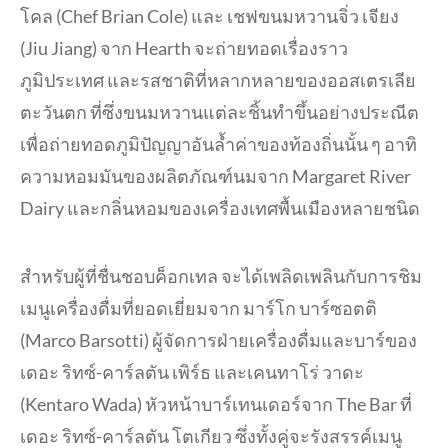
โคล (Chef Brian Cole) และ เชฟขนมหวานจิ่ว เจียง
(Jiu Jiang) จาก Hearth จะถ่ายทอดเรื่องราว
ภูมิประเทศ และรสชาติที่หลากหลายของออสเตรเลีย
ตะวันตก ที่ซึ่งขนมหวานแต่ละชิ้นทำขึ้นอย่างประณีต
เพื่อถ่ายทอดภูมิปัญญาอันล้ำค่าของท้องถิ่นนั้น ๆ อาทิ
ความหอมมันของผลิตภัณฑ์นมจาก Margaret River
Dairy และกลิ่นหอมของเครื่องเทศพื้นเมืองหลายชนิด
สำหรับผู้ที่ชื่นชอบค็อกเทล จะได้เพลิดเพลินกับการชิม
เมนูเครื่องดื่มที่ยอดเยี่ยมจาก มาร์โก บาร์ซอตติ
(Marco Barsotti) ผู้จัดการฝ่ายเครื่องดื่มและบาร์ของ
เดอะ ริทซ์-คาร์ลตัน เพิร์ธ และเคนทาโร่ วาดะ
(Kentaro Wada) หัวหน้าบาร์เทนเดอร์จาก The Bar ที่
เดอะ ริทซ์-คาร์ลตัน โตเกียว ซึ่งทั้งคู่จะรังสรรค์เมนู