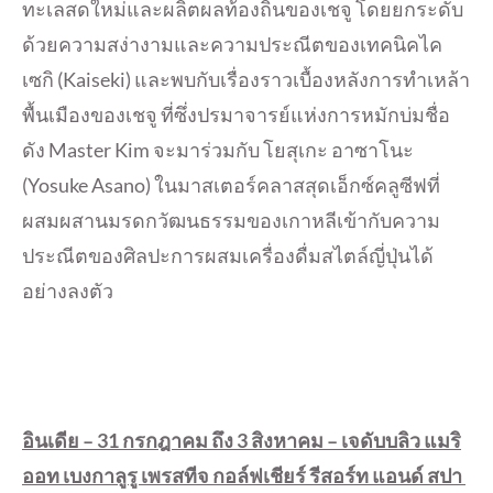
ทะเลสดใหม่และผลิตผลท้องถิ่นของเชจู โดยยกระดับ
ด้วยความสง่างามและความประณีตของเทคนิคไค
เซกิ (Kaiseki) และพบกับเรื่องราวเบื้องหลังการทำเหล้า
พื้นเมืองของเชจู ที่ซึ่งปรมาจารย์แห่งการหมักบ่มชื่อ
ดัง Master Kim จะมาร่วมกับ โยสุเกะ อาซาโนะ
(Yosuke Asano) ในมาสเตอร์คลาสสุดเอ็กซ์คลูซีฟที่
ผสมผสานมรดกวัฒนธรรมของเกาหลีเข้ากับความ
ประณีตของศิลปะการผสมเครื่องดื่มสไตล์ญี่ปุ่นได้
อย่างลงตัว
อินเดีย –
31 กรกฎาคม ถึง 3 สิงหาคม – เจดับบลิว แมริ
ออท เบงกาลูรู เพรสทีจ กอล์ฟเชียร์ รีสอร์ท แอนด์ สปา