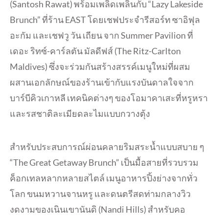
(Santosh Rawat) พร้อมเพลิดเพลินกับ “Lazy Lakeside
Brunch” ที่ร้าน EAST โดยเชฟประจำรีสอร์ท ซาอิฟุล
อะกัม และเชฟวู วัน เถียน จาก Summer Pavilion ที่
เดอะ ริทซ์-คาร์ลตัน มัลดีฟส์ (The Ritz-Carlton
Maldives) ซึ่งจะร่วมกันสร้างสรรค์เมนูใหม่ที่ผสม
ผสานเอกลักษณ์ของร้านเข้ากับแรงบันดาลใจจาก
บาร์บีคิวเกาหลี เทคนิคต่างๆ ของโอมาคาเสะที่หรูหรา
และรสชาติละเมียดละไมแบบกวางตุ้ง
สำหรับประสบการณ์ผ่อนคลายริมสระน้ำแบบสบาย ๆ
“The Great Getaway Brunch” เป็นมื้อสายที่รวบรวม
ค็อกเทลหลากหลายสไตล์ เมนูอาหารปิ้งย่างจากทั่ว
โลก ขนมหวานจานหรู และดนตรีสดท่ามกลางวิว
งดงามของเนินเขานันดิ (Nandi Hills) สำหรับคอ