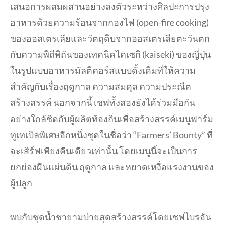
เสนอการผสมผสานอย่างลงตัวระหว่างศิลปะการปรุง
อาหารด้วยความร้อนจากกองไฟ (open-fire cooking)
ของออสเตรเลียและวัตถุดิบจากออสเตรเลียตะวันตก
กับความพิถีพิถันของเทคนิคไคเซกิ (kaiseki) ของญี่ปุ่น
ในรูปแบบอาหารมัลติคอร์สแบบดั้งเดิมที่ให้ความ
สำคัญกับเรื่องฤดูกาล ความสมดุล ความประณีต
สร้างสรรค์ นอกจากนี้ เชฟทั้งสองยังได้ร่วมมือกัน
อย่างใกล้ชิดกับผู้ผลิตท้องถิ่นเพื่อสร้างสรรค์เมนูฟาร์ม
ทูเทเบิลพิเศษอีกหนึ่งชุดในชื่อว่า “Farmers’ Bounty” ที่
จะเสิร์ฟเพียงคืนเดียวเท่านั้น โดยเมนูนี้จะเป็นการ
ยกย่องผืนแผ่นดิน ฤดูกาล และหยาดเหงื่อแรงงานของ
ผู้ปลูก
พบกับชุดน้ำชายามบ่ายสุดสร้างสรรค์โดยเชฟไบรอัน