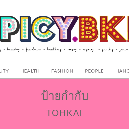
style-spicybkk
UTY
HEALTH
FASHION
PEOPLE
HAN
ป้ายกำกับ
TOHKAI