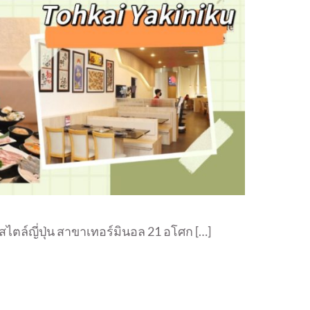
่างสไตล์ญี่ปุ่น สาขาเทอร์มินอล 21 อโศก […]