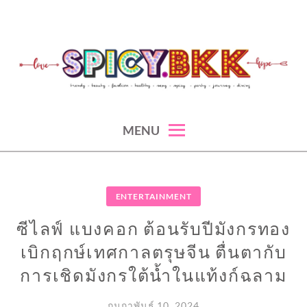
Skip
to
content
spicy fashion-juicy beauty-sexy lifestyle-spicybkk
SPICYBKK
MENU
ENTERTAINMENT
ซีไลฟ์ แบงคอก ต้อนรับปีมังกรทอง
เบิกฤกษ์เทศกาลตรุษจีน ตื่นตากับ
การเชิดมังกรใต้น้ำในแท้งก์ฉลาม
กุมภาพันธ์ 10, 2024