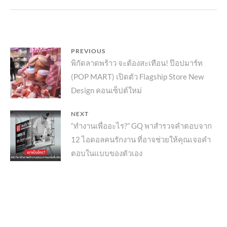
แนะแนว
PREVIOUS
Previous
พิกัดลาดพร้าว จะต้องสะเทือน! ป๊อปมาร์ท
เรื่อง
(POP MART) เปิดตัว Flagship Store New
post:
Design คอนเซ็ปต์ใหม่
NEXT
Next
“ทำงานเพื่ออะไร?” GQ พาสำรวจคำตอบจาก
12 ไอดอลคนรักงาน ที่อาจช่วยให้คุณเจอคำ
post:
ตอบในแบบของตัวเอง