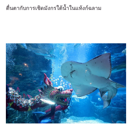
ตื่นตากับการเชิดมังกรใต้น้ำในแท้งก์ฉลาม