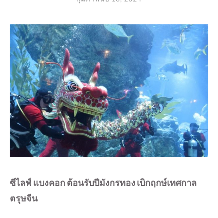
ซีไลฟ์ แบงคอก ต้อนรับปีมังกรทอง เบิกฤกษ์เทศกาล
ตรุษจีน