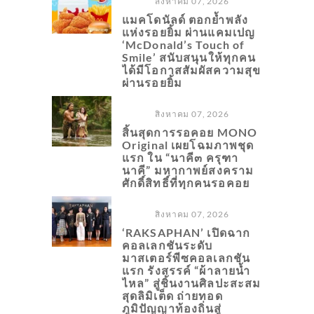
สิงหาคม 07, 2026
แมคโดนัลด์ ตอกย้ำพลัง
แห่งรอยยิ้ม ผ่านแคมเปญ
‘McDonald’s Touch of
Smile’ สนับสนุนให้ทุกคน
ได้มีโอกาสสัมผัสความสุข
ผ่านรอยยิ้ม
สิงหาคม 07, 2026
สิ้นสุดการรอคอย MONO
Original เผยโฉมภาพชุด
แรก ใน “นาคี๓ ครุฑา
นาคี” มหากาพย์สงคราม
ศักดิ์สิทธิ์ที่ทุกคนรอคอย
สิงหาคม 07, 2026
‘RAKSAPHAN’ เปิดฉาก
คอลเลกชันระดับ
มาสเตอร์พีซคอลเลกชัน
แรก รังสรรค์ “ผ้าลายน้ำ
ไหล” สู่ชิ้นงานศิลปะสะสม
สุดลิมิเต็ด ถ่ายทอด
ภูมิปัญญาท้องถิ่นสู่