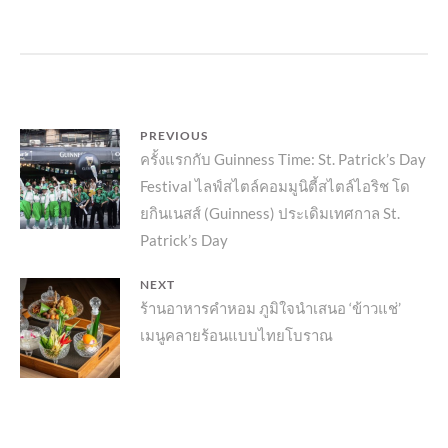
แนะแนว
PREVIOUS
Previous
ครั้งแรกกับ Guinness Time: St. Patrick’s Day
เรื่อง
Festival ไลฟ์สไตล์คอมมูนิตี้สไตล์ไอริช โด
post:
ยกินเนสส์ (Guinness) ประเดิมเทศกาล St.
Patrick’s Day
NEXT
Next
ร้านอาหารคำหอม ภูมิใจนำเสนอ ‘ข้าวแช่’
เมนูคลายร้อนแบบไทยโบราณ
post: