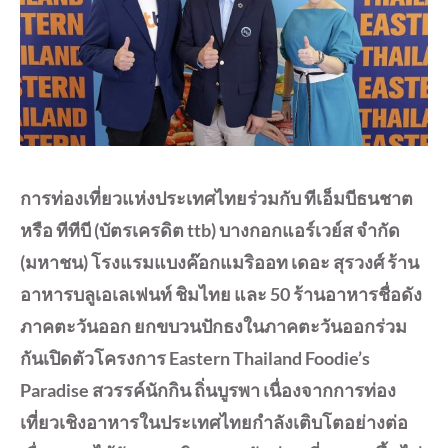
การท่องเที่ยวแห่งประเทศไทยร่วมกับ ทีเอ็มบีธนชาต
หรือ ทีทีบี (บัตรเครดิต ttb) บางกอกแอร์เวย์ส จำกัด
(มหาชน) โรงแรมแบงค๊อกแมริออท เดอะ สุรวงศ์ ร้าน
อาหารบลูเอเลเฟนท์ ชิมไทย และ 50 ร้านอาหารชื่อดัง
ภาคตะวันออก ยกขบวนปักธงในภาคตะวันออกร่วม
กันเปิดตัวโครงการ Eastern Thailand Foodie’s
Paradise สวรรค์นักกิน ถิ่นบูรพา เนื่องจากการท่อง
เที่ยวเชิงอาหารในประเทศไทยกำลังเติบโตอย่างต่อ