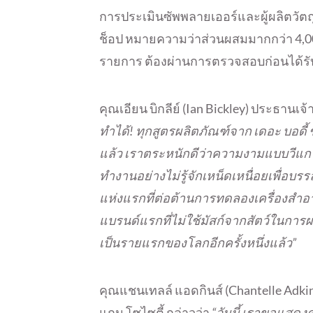
การประเมินซัพพลายเออร์และผู้ผลิตวัตถุด
ช็อป หมายความว่าส่วนผสมมากกว่า 4,0
รายการ ต้องผ่านการตรวจสอบก่อนได้รั
คุณเอียน บิกลีย์ (Ian Bickley) ประธานเจ
ทำได้! ทุกสูตรผลิตภัณฑ์จาก เดอะ บอดี้
แล้ว เราตระหนักดีว่าความงามแบบวีแกน
ทำงานอย่างไม่รู้จักเหน็ดเหนื่อยเพื่อบรร
แห่งแรกที่ต่อต้านการทดลองเครื่องสำอ
แบรนด์แรกที่ไม่ใช้มัสก์จากสัตว์ในกา
เป็นรายแรกของโลกอีกครั้งหนึ่งแล้ว”
คุณแชนเทลล์ แอดกินส์ (Chantelle Adki
แกน โซไซตี้ กล่าวว่า
“วันนี้ เราขอแสดงค