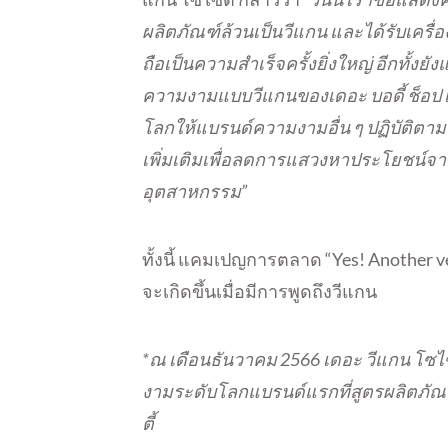
ผลิตภัณฑ์ล้วนเป็นวีแกน และได้รับเครื่
ถือเป็นความสำเร็จครั้งยิ่งใหญ่ อีกทั้งย
ความงามแบบวีแกนของเดอะ บอดี้ ช็อป เ
โลกให้แบรนด์ความงามอื่น ๆ ปฏิบัติตา
เพิ่มเติมเพื่อลดการแสวงหาประโยชน์จาก
อุตสาหกรรม”
ทั้งนี้ แคมเปญการตลาด “Yes! Another ve
จะเกิดขึ้นเมื่อมีการพูดถึงวีแกน
*ณ เดือนธันวาคม 2566 เดอะ วีแกน โซไซต
งามระดับโลกแบรนด์แรกที่สูตรผลิตภัณ
ตี้