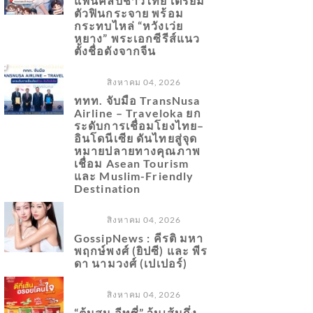
แฟนคลับชาวไทย เตรียม
ตัวฟินกระจาย พร้อม
กระทบไหล่ “หวังเว่ย
หยาง” พระเอกซีรีส์แนว
ตั้งชื่อดังจากจีน
สิงหาคม 04, 2026
ททท. จับมือ TransNusa
Airline – Traveloka ยก
ระดับการเชื่อมโยงไทย–
อินโดนีเซีย ดันไทยสู่จุด
หมายปลายทางคุณภาพ
เชื่อม Asean Tourism
และ Muslim-Friendly
Destination
สิงหาคม 04, 2026
GossipNews : คีรติ มหา
พฤกษ์พงศ์ (ยิปซี) และ พีร
ดา นามวงศ์ (เปเปอร์)
สิงหาคม 04, 2026
“ต้นสน อีทซี่” วุ้นเส้นกึ่ง