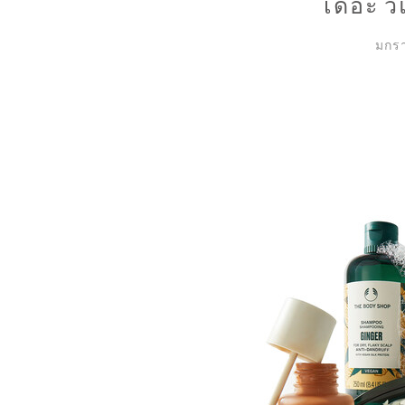
เดอะ วี
มกรา