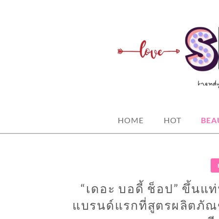
Skip
to
content
spicy fashion-juicy beauty-sexy life
SPICYBKK
HOME
HOT
BEA
“เดอะ บอดี้ ช็อป” ขึ้
แบรนด์แรกที่สูตรผลิตภั