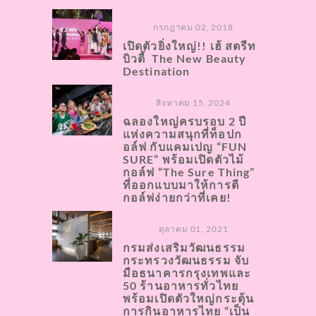
กรกฎาคม 02, 2018
เปิดตัวยิ่งใหญ่!! เฮ้ สตรีท
บิวตี้ The New Beauty
Destination
สิงหาคม 15, 2024
ฉลองใหญ่ครบรอบ 2 ปี
แห่งความสนุกที่ท็อปก
อล์ฟ กับแคมเปญ “FUN
SURE” พร้อมเปิดตัวไม้
กอล์ฟ “The Sure Thing”
ที่ออกแบบมาให้การตี
กอล์ฟง่ายกว่าที่เคย!
ตุลาคม 01, 2021
กรมส่งเสริมวัฒนธรรม
กระทรวงวัฒนธรรม จับ
มือธนาคารกรุงเทพและ
50 ร้านอาหารทั่วไทย
พร้อมเปิดตัวใหญ่กระตุ้น
การกินอาหารไทย “เป็น