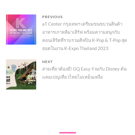
แนะแนว
PREVIOUS
Previous
aT Center กรุงเทพฯ เตรียมขนขบวนสินค้า
เรื่อง
อาหารเกาหลีมาเสิร์ฟ พร้อมความสนุกกับ
post:
คอนเสิร์ตที่รวบรวมศิลปิน K-Pop & T-Pop สุด
ฮอตในงาน K-Expo Thailand 2023
NEXT
Next
สายเที่ยวต้องมี! GQ Easy ร่วมกับ Disney ดัน
แคมเปญเที่ยวไทยไม่เหม็นเหงื่อ
post: