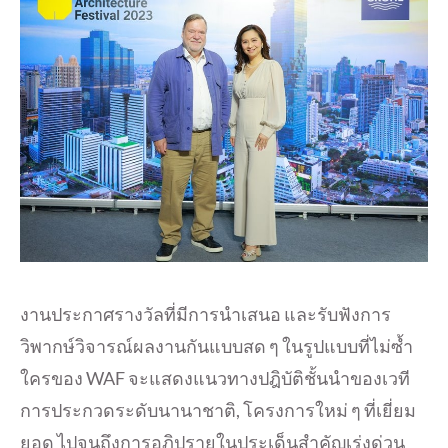
งานประกาศรางวัลที่มีการนำเสนอ และรับฟังการ
วิพากษ์วิจารณ์ผลงานกันแบบสด ๆ ในรูปแบบที่ไม่ซ้ำ
ใครของ WAF จะแสดงแนวทางปฎิบัติชั้นนำของเวที
การประกวดระดับนานาชาติ, โครงการใหม่ ๆ ที่เยี่ยม
ยอด ไปจนถึงการอภิปรายในประเด็นสำคัญเร่งด่วน