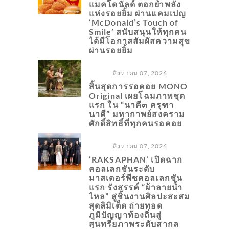
แมคโดนัลด์ ตอกย้ำพลัง
แห่งรอยยิ้ม ผ่านแคมเปญ
‘McDonald’s Touch of
Smile’ สนับสนุนให้ทุกคน
ได้มีโอกาสสัมผัสความสุข
ผ่านรอยยิ้ม
สิงหาคม 07, 2026
สิ้นสุดการรอคอย MONO
Original เผยโฉมภาพชุด
แรก ใน “นาคี๓ ครุฑา
นาคี” มหากาพย์สงคราม
ศักดิ์สิทธิ์ที่ทุกคนรอคอย
สิงหาคม 07, 2026
‘RAKSAPHAN’ เปิดฉาก
คอลเลกชันระดับ
มาสเตอร์พีซคอลเลกชัน
แรก รังสรรค์ “ผ้าลายน้ำ
ไหล” สู่ชิ้นงานศิลปะสะสม
สุดลิมิเต็ด ถ่ายทอด
ภูมิปัญญาท้องถิ่นสู่
สุนทรียภาพระดับสากล