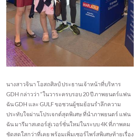
นางสาวจินา โอสถศิลป์ ประธานเจ้าหน้าที่บริหาร
GDH กล่าวว่า “ในวาระครบรอบ 20 ปี ภาพยนตร์แฟน
ฉัน GDH และ GULF ขอชวนผู้ชมย้อนรำลึกความ
ประทับใจผ่านโปรเจกต์สุดพิเศษ ที่นำภาพยนตร์ แฟน
ฉัน มารีมาสเตอร์สู่เวอร์ชั่นใหม่ในระบบ 4K ที่ภาพคม
ชัดสดใสกว่าที่เคย พร้อมเพิ่มเซอร์ไพร์สพิเศษท้ายเรื่อง