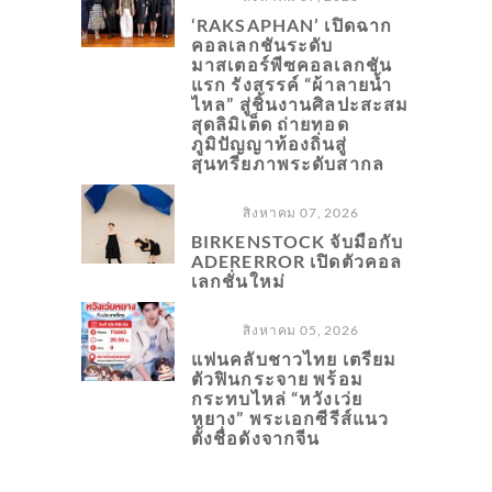
‘RAKSAPHAN’ เปิดฉาก
คอลเลกชันระดับ
มาสเตอร์พีซคอลเลกชัน
แรก รังสรรค์ “ผ้าลายน้ำ
ไหล” สู่ชิ้นงานศิลปะสะสม
สุดลิมิเต็ด ถ่ายทอด
ภูมิปัญญาท้องถิ่นสู่
สุนทรียภาพระดับสากล
สิงหาคม 07, 2026
BIRKENSTOCK จับมือกับ
ADERERROR เปิดตัวคอล
เลกชั่นใหม่
สิงหาคม 05, 2026
แฟนคลับชาวไทย เตรียม
ตัวฟินกระจาย พร้อม
กระทบไหล่ “หวังเว่ย
หยาง” พระเอกซีรีส์แนว
ตั้งชื่อดังจากจีน