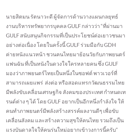
นายสิตมน รัตนาวะดี ผู้จัดการด้านวางแผนกลยุทธ์
งานบริหารทรัพยากรบุคคล GULF กล่าวว่า “ที่ผ่านมา
GULF สนับสนุนกิจกรรมที่เป็นประโยชน์ต่อเยาวชนมา
อย่างต่อเนื่อง โดยในครั้งนี้ GULF ร่วมมือกับ GDH
ค่ายหนังแนวหน้า ชวนคนไทยมาย้อนวัยกับภาพยนตร์
แฟนฉัน ที่เป็นหนังในดวงใจใครหลายคน ซึ่ง GULF
มองว่าภาพยนตร์ไทยเป็นหนึ่งในซอฟต์ พาวเวอร์ที่
สามารถเผยแพร่ ส่งต่อ หรือสอดแทรกวัฒนธรรมไทย
มีพลังขับเคลื่อนเศรษฐกิจ สังคมของประเทศ กำหนดเท
รนด์ต่าง ๆ ได้ โดย GULF อยากเป็นอีกหนึ่งกำลังใจ ให้
คนทำภาพยนตร์มีพลังสร้างสรรค์ผลงานดีๆ เพื่อขับ
เคลื่อนสังคม และสร้างความสุขให้คนไทย รวมถึงเป็น
แรงบันดาลใจให้คนรุ่นใหม่อยากเข้าวงการนี้ครับ”