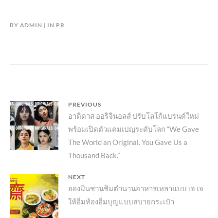
BY
ADMIN
IN
PR
แนะแนว
PREVIOUS
Previous
อาดิดาส ออริจินอลส์ ปรับโลโก้แบรนด์ใหม่
เรื่อง
พร้อมเปิดตัวแคมเปญระดับโลก “We Gave
post:
The World an Original. You Gave Us a
Thousand Back.”
NEXT
Next
ฮองมินชวนชิมตำนานอาหารเหลาแบบ เจ เจ
ให้อิ่มท้องอิ่มบุญแบบสบายกระเป๋า
post: