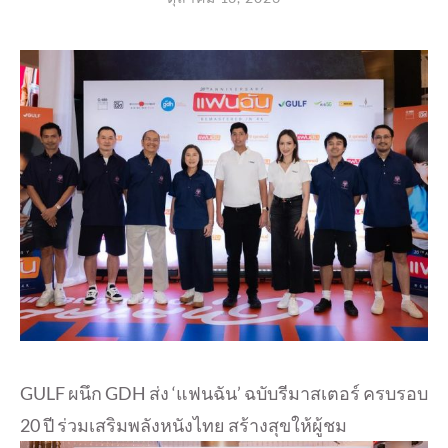
GULF ผนึก GDH ส่ง ‘แฟนฉัน’ ฉบับรีมาสเตอร์ ครบรอบ
20 ปี ร่วมเสริมพลังหนังไทย สร้างสุขให้ผู้ชม