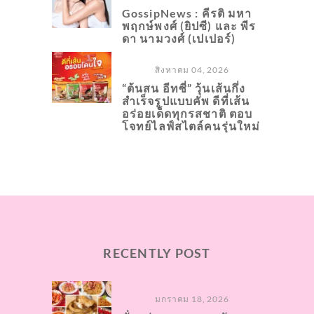
GossipNews : คีรติ มหา
พฤกษ์พงศ์ (ยิปซี) และ พีร
ดา นามวงศ์ (เปเปอร์)
สิงหาคม 04, 2026
“ต้นสน อีทซี่” วุ้นเส้นกึ่ง
สำเร็จรูปแบบคัพ ดีที่เส้น
อร่อยเด็ดทุกรสชาติ ตอบ
โจทย์ไลฟ์สไตล์คนรุ่นใหม่
RECENTLY POST
มกราคม 18, 2026