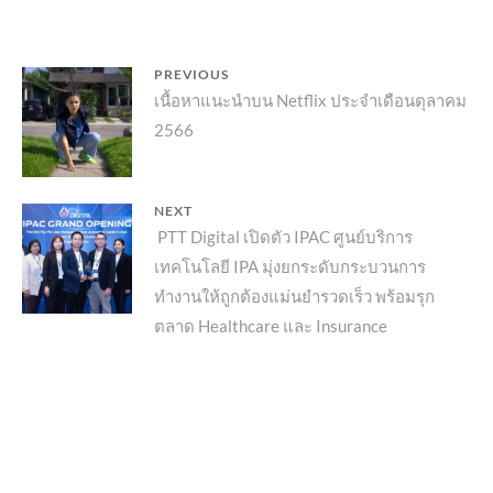
แนะแนว
PREVIOUS
Previous
เนื้อหาแนะนำบน Netflix ประจำเดือนตุลาคม
เรื่อง
2566
post:
NEXT
Next
PTT Digital เปิดตัว IPAC ศูนย์บริการ
เทคโนโลยี IPA มุ่งยกระดับกระบวนการ
post:
ทำงานให้ถูกต้องแม่นยำรวดเร็ว พร้อมรุก
ตลาด Healthcare และ Insurance