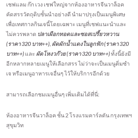
เชฟแลม ก๊ก เวง เชฟใหญ่จากห้องอาหารจีนวาล็อค
คัดสรรวัตถุดิบชั้นนำอย่างดี นำมาปรุงเป็นเมนูพิเศษ
เพื่อเทศกาลกินเจนี้โดยเฉพาะ เมนูที่เชฟแนะนำและ
ไม่ควรพลาด
ปลาเผือกทอดและซอสเปรี้ยวหวาน
(ราคา 320 บาท++)
,
ผัดผักน้ำแดงในลูกฟัก (ราคา 320
บาท++)
และ
ผัดโหงวก๊วย (ราคา 320 บาท++)
ทั้งนี้ยังมี
อีกหลากหลายเมนูให้เลือกสรร ไม่ว่าจะเป็นเมนูติ่มซำ
เจ หรือเมนูอาหารเจอื่นๆ ไว้ให้บริการอีกด้วย
สามารถเลือกชมเมนูอื่นๆ เพิ่มเติมได้ที่นี่:
ห้องอาหารจีนวาล็อค ชั้น 2 โรงแรมคาร์ลตัน กรุงเทพฯ
สุขุมวิท