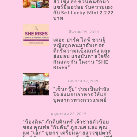
ฮั่ว เซ่ง ฮง ชวนคนรักมา
แชร์มื้ออร่อย รับความเฮง
กับ Set Lucky Mini 2,222
บาท
มีนาคม 09, 2024
เดอะ ปาร์ค ไลฟ์ ชวนผู้
หญิงทุกคนมาอัพเกรด
ดีกรีความแข็งแกร่ง และ
ส่งมอบ แรงบันดาลใจซึ่ง
กันและกัน ในงาน “SHE
RISES”
เมษายน 17, 2020
“เซ็นกรุ๊ป” ร่วมเป็นกำลัง
ใจ ส่งมอบอาหารให้แก่
บุคลากรทางการแพทย์
พฤษภาคม 22, 2019
“น้องดิน” ภักดีบดินทร์ เจ้าชายตัวน้อย
ของ คุณพ่อ “กัปตัน” ภูธเนศ และ คุณ
แม่ “เอ้ก” บุษกร เตรียมฉายแววซุปตาร์