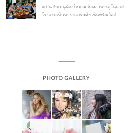
สเปน กับเมนูน้องใหม่ ณ ห้องอาหารอูโนมาส
post:
โรงแรมเซ็นทาราแกรนด์ฯ เซ็นทรัลเวิลด์
PHOTO GALLERY