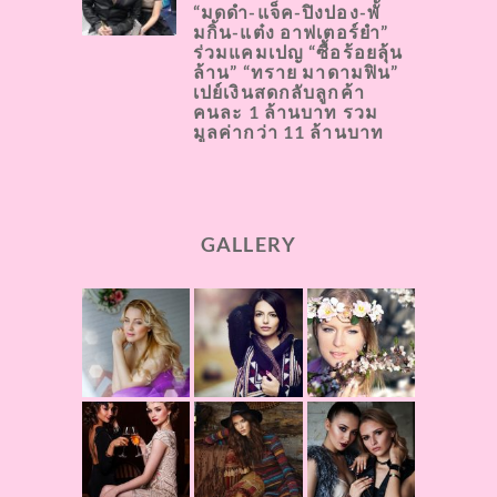
“มดดำ-แจ็ค-ปิงปอง-พั้
มกิ้น-แต๋ง อาฟเตอร์ยำ”
ร่วมแคมเปญ “ซื้อร้อยลุ้น
ล้าน” “ทราย มาดามฟิน”
เปย์เงินสดกลับลูกค้า
คนละ 1 ล้านบาท รวม
มูลค่ากว่า 11 ล้านบาท
GALLERY