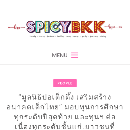
Skip
to
content
spicy fashion-juicy beauty-sexy lifestyle-spicybkk
SPICYBKK
MENU
PEOPLE
“มูลนิธิป่อเต็กตึ๊ง เสริมสร้าง
อนาคตเด็กไทย” มอบทุนการศึกษา
ทุกระดับปีสุดท้าย และทุนฯ ต่อ
เนื่องทุกระดับชั้นแก่เยาวชนที่