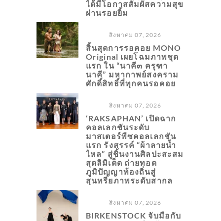
ได้มีโอกาสสัมผัสความสุข
ผ่านรอยยิ้ม
สิงหาคม 07, 2026
สิ้นสุดการรอคอย MONO
Original เผยโฉมภาพชุด
แรก ใน “นาคี๓ ครุฑา
นาคี” มหากาพย์สงคราม
ศักดิ์สิทธิ์ที่ทุกคนรอคอย
สิงหาคม 07, 2026
‘RAKSAPHAN’ เปิดฉาก
คอลเลกชันระดับ
มาสเตอร์พีซคอลเลกชัน
แรก รังสรรค์ “ผ้าลายน้ำ
ไหล” สู่ชิ้นงานศิลปะสะสม
สุดลิมิเต็ด ถ่ายทอด
ภูมิปัญญาท้องถิ่นสู่
สุนทรียภาพระดับสากล
สิงหาคม 07, 2026
BIRKENSTOCK จับมือกับ