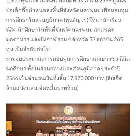
1,500 ทุน และในวันพฤหัสบดีที่ 5 ตุลาคม 2566 มูลนิธิ
ป่อเต็กตึ๊ง กำหนดลงพื้นที่จังหวัดนครพนม เพื่อมอบทุน
การศึกษาในส่วนภูมิภาค (ทุนสัญจร) ให้แก่นักเรียน
นิสิต นักศึกษาในพื้นที่จังหวัดนครพนม สกลนคร
มุกดาหาร และบึงกาฬ รวม 4 จังหวัด 53 สถาบัน 265
ทุน เป็นลำดับต่อไป
รวมงบประมาณการมอบทุนการศึกษาแก่เยาวชน นิสิต
นักศึกษา ทั้งในส่วนกลางและส่วนภูมิภาค ประจำปี
2566 เป็นจำนวนเงินทั้งสิ้น 17,870,000 บาท (สิบเจ็ด
ล้านแปดแสนเจ็ดหมื่นบาทถ้วน)