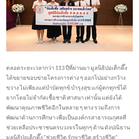
ตลอดระยะเวลากว่า 113 ปีที่ผ่านมา มูลนิธิป่อเต็กตึ๊ง
ได้ขยายขอบข่ายโครงการต่าง ๆ ออกไปอย่างกว้าง
ขวาง ไม่เพียงแต่บำบัดทุกข์ บำรุงสุข แก่ผู้ตกทุกข์ได้
ยากโดยไม่จำกัดเชื้อชาติ ศาสนา เท่านั้น แต่ยังได้
พัฒนาคุณภาพชีวิตอีกในหลาย ๆ ทาง รวมถึงการ
พัฒนาด้านการศึกษา เพื่อเป็นองค์กรสาธารณกุศลที่
ช่วยเหลือประชาชนครบวงจรในทุกๆ ด้าน ดังปณิธาน
มูลนิธิป่อเต็กตึ๊ง “ช่วยชีวิต รักษาชีวิต สร้างชีวิต”