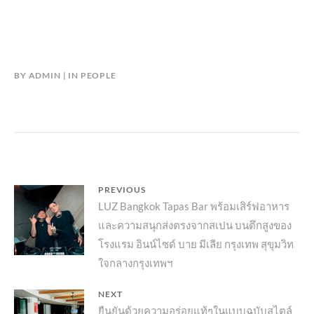
BY
ADMIN
IN
PEOPLE
แนะแนว
PREVIOUS
Previous
LUZ Bangkok Tapas Bar พร้อมเสิร์ฟอาหาร
เรื่อง
และความสนุกส่งตรงจากสเปน บนตึกสูงของ
post:
โรงแรม อินน์ไซด์ บาย มีเลีย กรุงเทพ สุขุมวิท
ใจกลางกรุงเทพฯ
NEXT
Next
ยืนยันด้วยความอร่อยแท้ๆในแบบฉบับสไตล์