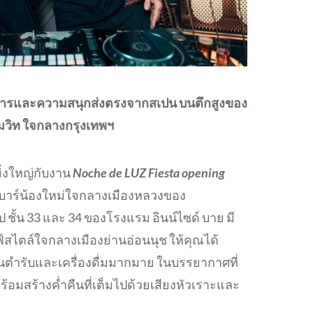
อาหารและความสนุกส่งตรงจากสเปน
บนตึกสูงของ
ขุมวิท ใจกลางกรุงเทพฯ
ิ่งใหญ่กับงาน
Noche de LUZ Fiesta opening
นบาร์น้องใหม่ใจกลางเมืองหลวงของ
อป ชั้น 33 และ 34 ของโรงแรม อินน์ไซด์ บาย มี
ฟ์สไตล์ใจกลางเมืองย่านอ่อนนุช ให้คุณได้
นตำรับและเครื่องดื่มมากมาย ในบรรยากาศที่
อมสร้างค่ำคืนที่เต็มไปด้วยเสียงหัวเราะและ