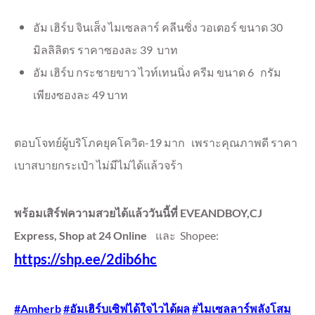
อัม เฮิร์บ จินเส็ง ไมเซลลาร์ คลีนซิ่ง วอเตอร์ ขนาด 30
มิลลิลิตร ราคาซองละ 39 บาท
อัม เฮิร์บ กระชายขาว ไวท์เทนนิ่ง ครีม ขนาด 6 กรัม
เพียงซองละ 49 บาท
ตอบโจทย์ผู้บริโภคยุคโควิด-19 มาก เพราะคุณภาพดี ราคา
เบาสบายกระเป๋า ไม่มีไม่ได้แล้วจร้า
พร้อมเสิร์ฟความสวยได้แล้ววันนี้ที่ EVEANDBOY,CJ
Express, Shop at 24 Online
และ Shopee:
https://shp.ee/2dib6hc
#Amherb
#อัมเฮิร์บเซิฟได้ใจไวได้ผล
#ไมเซลลาร์พลังโสม