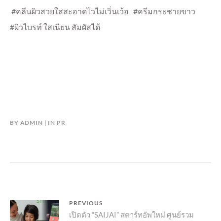
#คลีนผิวสวยใสสะอาดไวไม่เวิ่นเว้อ #ครีมกระชายขาว
#ผิวไบรท์ ใสเนียน สัมผัสได้
BY
ADMIN
IN
PR
แนะแนว
PREVIOUS
Previous
เปิดตัว “SAIJAI” สตาร์ทอัพใหม่ ศูนย์รวม
เรื่อง