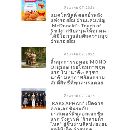
สิงหาคม 07, 2026
แมคโดนัลด์ ตอกย้ำพลัง
แห่งรอยยิ้ม ผ่านแคมเปญ
‘McDonald’s Touch of
Smile’ สนับสนุนให้ทุกคน
ได้มีโอกาสสัมผัสความสุข
ผ่านรอยยิ้ม
สิงหาคม 07, 2026
สิ้นสุดการรอคอย MONO
Original เผยโฉมภาพชุด
แรก ใน “นาคี๓ ครุฑา
นาคี” มหากาพย์สงคราม
ศักดิ์สิทธิ์ที่ทุกคนรอคอย
สิงหาคม 07, 2026
‘RAKSAPHAN’ เปิดฉาก
คอลเลกชันระดับ
มาสเตอร์พีซคอลเลกชัน
แรก รังสรรค์ “ผ้าลายน้ำ
ไหล” สู่ชิ้นงานศิลปะสะสม
สุดลิมิเต็ด ถ่ายทอด