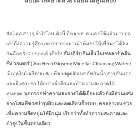
ฮัลโหล สาวๆ จำได้ไหมตัวนี้ ที่หลายๆ คนเคยใช้แล้วมาบอก
เล่าถึงความรู้สึก และอยากจะมาเม้าท์มอยให้เพื่อนๆ ได้ฟัง
กันอีกครั้งว่า ของเค้าดีจริง
อัม เฮิร์บ จินเส็ง ไมเซลลาร์ คลีน
ซิ่ง วอเตอร์ ( Am Herb Ginseng Micellar Cleansing Water)
มีเทคโนโลยี Micellar ที่ช่วยดูดจับเมคอัพกันน้ำ สารกันแดด
และสิ่งสกปรก ได้อย่างล้ำลึกและทำความสะอาดได้
หมดจด
นอกจากทำความสะอาดได้ดีเยี่ยมแล้ว ยังมีส่วนผสม
จากโสมที่ช่วยบำรุงผิว และลดเลือนริ้วรอย , คอลลาเจน ช่วย
เพิ่มความยืดหยุ่นให้ผิวนุ่ม เรียกว่าทั้งทำความสะอาดและ
บำรุงในขั้นตอนเดียว