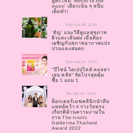
สูตรใหม่ ‘mochi to the
moon’ เผือกเน้น ๆ หนึบ
เต็มคำ!
มิถุนายน 30, 2024
‘ธัญ’ แนะวิธีดูแลสุขภาพ
ผิวและเส้นผม เมื่อต้อง
เผชิญกับสภาพอากาศแปร
ปวนและฝนตก
มิถุนายน 07, 2023
“บีไชน์ ไดเปปไทด์ คอลลา
เจน พลัส” จัดโปรสุดคุ้ม
ซื้อ 1 แถม 1
มีนาคม 29, 2022
ด็อกเตอร์เมฆคลินิกนำทีม
แพทย์คว้า 4 รางวัลทรง
เกียรติด้านความงามใน
งาน The Iconic
Galderma Thailand
Award 2022