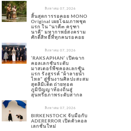
สิงหาคม 07, 2026
สิ้นสุดการรอคอย MONO
Original เผยโฉมภาพชุด
แรก ใน “นาคี๓ ครุฑา
นาคี” มหากาพย์สงคราม
ศักดิ์สิทธิ์ที่ทุกคนรอคอย
สิงหาคม 07, 2026
‘RAKSAPHAN’ เปิดฉาก
คอลเลกชันระดับ
มาสเตอร์พีซคอลเลกชัน
แรก รังสรรค์ “ผ้าลายน้ำ
ไหล” สู่ชิ้นงานศิลปะสะสม
สุดลิมิเต็ด ถ่ายทอด
ภูมิปัญญาท้องถิ่นสู่
สุนทรียภาพระดับสากล
สิงหาคม 07, 2026
BIRKENSTOCK จับมือกับ
ADERERROR เปิดตัวคอล
เลกชั่นใหม่