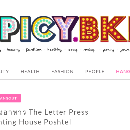
style-spicybkk
UTY
HEALTH
FASHION
PEOPLE
HAN
ANGOUT
องอาหาร The Letter Press
nting House Poshtel