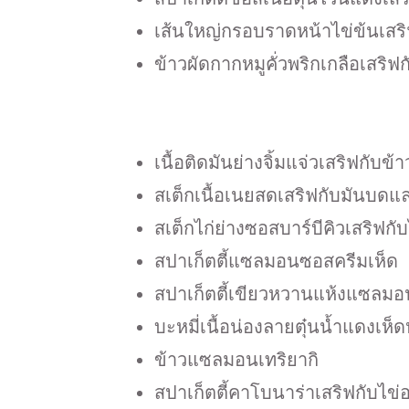
เส้นใหญ่กรอบราดหน้าไข่ข้นเสริฟ
ข้าวผัดกากหมูคั่วพริกเกลือเสริฟก
เนื้อติดมันย่างจิ้มแจ่วเสริฟกับข้
สเต็กเนื้อเนยสดเสริฟกับมันบด
สเต็กไก่ย่างซอสบาร์บีคิวเสริฟกั
สปาเก็ตตี้แซลมอนซอสครีมเห็ด
สปาเก็ตตี้เขียวหวานแห้งแซลมอ
บะหมี่เนื้อน่องลายตุ๋นน้ำแดงเห็
ข้าวแซลมอนเทริยากิ
สปาเก็ตตี้คาโบนาร่าเสริฟกับไ