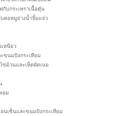
กับกระเพราเนื้อตุ๋น
ับคอหมูย่างน้ำจิ้มแจ่ว
าวเหนียว
และขนมปังกระเทียม
บไข่ม้วนและเห็ดผัดเนย
น
ดหอม
ข่ออนเซ็นและขนมปังกระเทียม