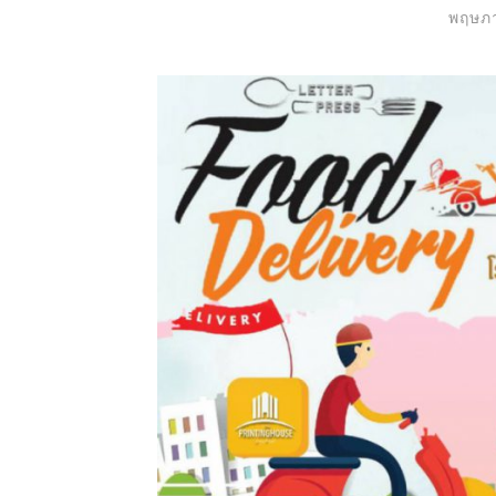
พฤษภา