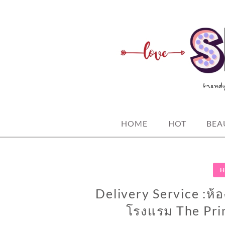
Skip
to
content
spicy fashion-juicy beauty-sexy life
SPICYBKK
HOME
HOT
BEA
H
Delivery Service :ห้
โรงแรม The Pri