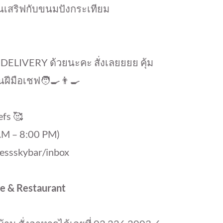
คอนเสริฟกับขนมปังกระเทียม
ี DELIVERY ด้วยนะคะ สั่งเลยยยย คุ้ม
ฝีมือเชฟ🧑‍🍳👨‍🍳
efs 🥰
M – 8:00 PM)
essskybar/inbox
fe & Restaurant