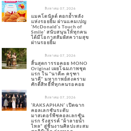
สิงหาคม 07, 2026
แมคโดนัลด์ ตอกย้ำพลัง
แห่งรอยยิ้ม ผ่านแคมเปญ
‘McDonald’s Touch of
Smile’ สนับสนุนให้ทุกคน
ได้มีโอกาสสัมผัสความสุข
ผ่านรอยยิ้ม
สิงหาคม 07, 2026
สิ้นสุดการรอคอย MONO
Original เผยโฉมภาพชุด
แรก ใน “นาคี๓ ครุฑา
นาคี” มหากาพย์สงคราม
ศักดิ์สิทธิ์ที่ทุกคนรอคอย
สิงหาคม 07, 2026
‘RAKSAPHAN’ เปิดฉาก
คอลเลกชันระดับ
มาสเตอร์พีซคอลเลกชัน
แรก รังสรรค์ “ผ้าลายน้ำ
ไหล” สู่ชิ้นงานศิลปะสะสม