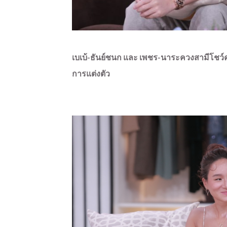
เบเบ้
-ธันย์ชนก และ เพชร-นาระ
ควงสามีโชว์
การแต่งตัว