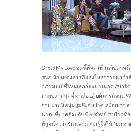
Dress My Love ชุดนี้พี่จัดให้ ในสัปดาห์
ชนก นักแสดงสาวที่หลงใหลการออกกำลังก
อสาวเบเบ้ที่ไหนเธอก็จะมาในลุค สปอร์ตบรา
มากับสามีสุดที่รักเพื่อปฏิบัติภารกิจสุ
กาย งานนี้หนุ่มบูมถึงกับปาดเหงื่อเบาๆ ส่
นาระ ที่มาพร้อมกับ บีท-ชวิทย์ สามีสุดที่
พิสูจน์ความรัก และความรู้ใจให้กับภรรยา 