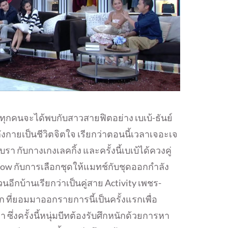
นี้ ทุกคนจะได้พบกับสาวสายฟิตอย่าง เบเบ้-ธันย์
ายเป็นชีวิตจิตใจ เรียกว่าตอนนี้เวลาเจอะเจ
 กับกางเกงเลคกิ้ง และครั้งนี้เบเบ้ได้ควงคู่
ด Wow กับการเลือกชุดให้แมทช์กับชุดออกกำลัง
วนอีกบ้านเรียกว่าเป็นคู่สาย Activity เพชร-
รัก ที่ยอมมาออกรายการนี้เป็นครั้งแรกเพื่อ
ซึ่งครั้งนี้หนุ่มบีทต้องรับศึกหนักด้วยการหา