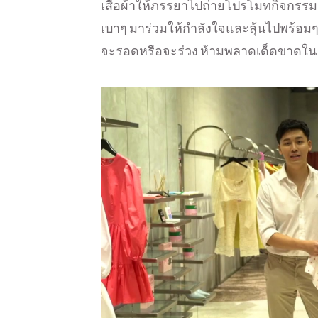
เสื้อผ้าให้ภรรยาไปถ่ายโปรโมทกิจกรรมกา
เบาๆ มาร่วมให้กำลังใจและลุ้นไปพร้อมๆก
จะรอดหรือจะร่วง ห้ามพลาดเด็ดขาดใน