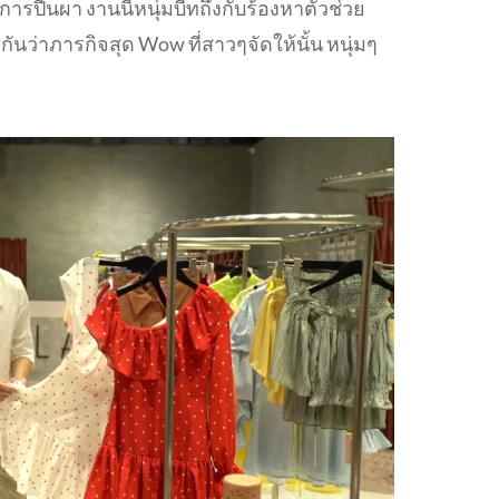
รปีนผา งานนี้หนุ่มบีทถึงกับร้องหาตัวช่วย
ันว่าภารกิจสุด Wow ที่สาวๆจัดให้นั้น หนุ่มๆ