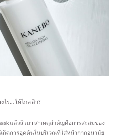
ไร… ให้ไกล สิว?
sk แล้วสิวมา สาเหตุสำคัญคือการสะสมของ
ให้เกิดการอุดตันในบริเวณที่ใส่หน้ากากอนามัย