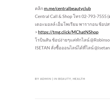
คลิก
m.me/centralbeautyclub
Central Call & Shop โทร 02-793-7555 (ตั
เดอะมอลล์ เอ็มโพเรียม พารากอน ช้อปส
>
https://tmg.click/MChatNShop
โรบินสัน ช้อปง่ายๆแค่ทักไลน์ @Robinso
ISETAN สั่งซื้อออนไลน์ได้ที่ไลน์ @iset
BY
ADMIN
IN
BEAUTY
,
HEALTH