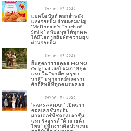
สิงหาคม 07, 2026
แมคโดนัลด์ ตอกย้ำพลัง
แห่งรอยยิ้ม ผ่านแคมเปญ
‘McDonald’s Touch of
Smile’ สนับสนุนให้ทุกคน
ได้มีโอกาสสัมผัสความสุข
ผ่านรอยยิ้ม
สิงหาคม 07, 2026
สิ้นสุดการรอคอย MONO
Original เผยโฉมภาพชุด
แรก ใน “นาคี๓ ครุฑา
นาคี” มหากาพย์สงคราม
ศักดิ์สิทธิ์ที่ทุกคนรอคอย
สิงหาคม 07, 2026
‘RAKSAPHAN’ เปิดฉาก
คอลเลกชันระดับ
มาสเตอร์พีซคอลเลกชัน
แรก รังสรรค์ “ผ้าลายน้ำ
ไหล” สู่ชิ้นงานศิลปะสะสม