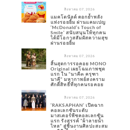
สิงหาคม 07, 2026
แมคโดนัลด์ ตอกย้ำพลัง
แห่งรอยยิ้ม ผ่านแคมเปญ
‘McDonald’s Touch of
Smile’ สนับสนุนให้ทุกคน
ได้มีโอกาสสัมผัสความสุข
ผ่านรอยยิ้ม
สิงหาคม 07, 2026
สิ้นสุดการรอคอย MONO
Original เผยโฉมภาพชุด
แรก ใน “นาคี๓ ครุฑา
นาคี” มหากาพย์สงคราม
ศักดิ์สิทธิ์ที่ทุกคนรอคอย
สิงหาคม 07, 2026
‘RAKSAPHAN’ เปิดฉาก
คอลเลกชันระดับ
มาสเตอร์พีซคอลเลกชัน
แรก รังสรรค์ “ผ้าลายน้ำ
ไหล” สู่ชิ้นงานศิลปะสะสม