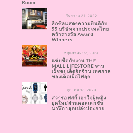
Room
กันยายน 21, 2022
ลิกซิลแสดงความยินดีกับ
55 บริษัทจากประเทศไทย
คว้ารางวัล Award
Winners
พฤษภาคม 07, 2024
แซ่บซี้ดกับงาน THE
MALL LIFESTORE จาน
เผ็ชช! เด็ดจัดจ้าน เทศกาล
ของเด็ดเผ็ดไฟลุก
ตุลาคม 13, 2020
สวารอฟสกี้​ เอาใจผู้หญิง
ยุคใหม่ผ่านคอลเลกชัน
นาฬิกาสุดเปล่งประกาย