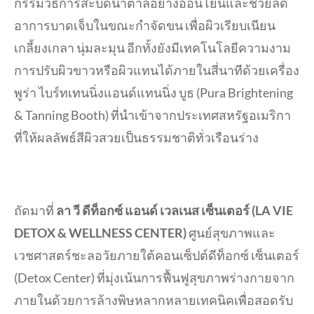
กรรมวิธีการสะบัดน้ำตาลอย่างอ่อนโยนและช่วยลด
อาการบาดเจ็บในขณะกำจัดขน เพื่อผิวเรียบเนียน
เกลี้ยงเกลา นุ่มละมุน อีกทั้งยังมีเทคโนโลยีความงาม
การปรับผิวขาวหรือผิวแทนได้ภายในสี่นาทีด้วยเครื่อง
พูร่า ไบร์ทเทนนิ่งแอนด์แทนนิ่ง บูธ (Pura Brightening
& Tanning Booth) ที่นำเข้าจากประเทศสหรัฐอเมริกา
ที่ให้ผลลัพธ์สีผิวสวยเป็นธรรมชาติทั่วเรือนร่าง
ถัดมาที่
ลา วี ดีท็อกซ์ แอนด์ เวลเนส เซ็นเตอร์
(LA VIE
DETOX & WELLNESS CENTER)
ศูนย์สุขภาพและ
เวชศาสตร์ชะลอวัยภายใต้คอนเซ็ปต์ดีท็อกซ์ เซ็นเตอร์
(Detox Center) ที่มุ่งเน้นการฟื้นฟูสุขภาพร่างกายจาก
ภายในด้วยการล้างพิษหลากหลายเทคนิคเพื่อสอดรับ