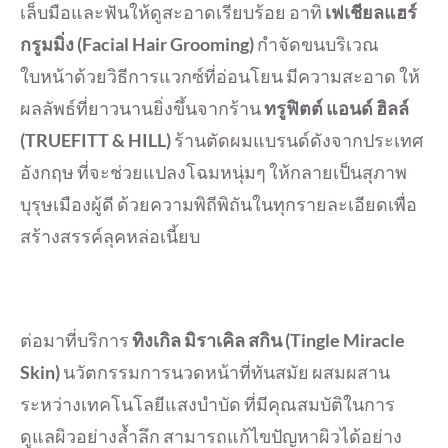
เล็บมือและฟันให้ดูสะอาดเรียบร้อย อาทิ
เฟเชียลแฮร์
กรูมมิ่ง
(Facial Hair Grooming)
กำจัดขนบริเวณ
ใบหน้าด้วยวิธีการแวกซ์ที่อ่อนโยน มีความสะอาด ให้
ผลลัพธ์ที่ยาวนานยิ่งขึ้นจากร้าน
ทรูฟิตต์ แอนด์ ฮิลล์
(TRUEFITT & HILL)
ร้านตัดผมแบรนด์ดังจากประเทศ
อังกฤษ ที่จะช่วยแปลงโฉมหนุ่มๆ ให้กลายเป็นสุภาพ
บุรุษเมืองผู้ดี ด้วยความพิถีพิถันในทุกรายละเอียดเพื่อ
สร้างสรรค์ลุคหล่อเนี้ยบ
ต่อมาที่บริการ
ทิงเกิล มิราเคิล สกิน (
Tingle Miracle
Skin)
นวัตกรรมการนวดหน้าที่ทันสมัย ผสมผสาน
ระหว่างเทคโนโลยีแสงบำบัด ที่มีคุณสมบัติในการ
ดูแลผิวอย่างล้ำลึก สามารถแก้ไขปัญหาผิวได้อย่าง