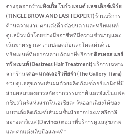
ตรงจุดจากร้าน
ทิงเกิ้ล โบร์ว แอนด์ แลช เอ็กซ์เพิร์ธ
(TINGLE BROW AND LASH EXPERT)
ร้านบริการ
ด้านความงาม ตกแต่งคิ้ว ต่อขนตา และทรีทเมนท์
ดูแลผิวหน้าโดยช่างมืออาชีพที่มีความชำนาญและ
เน้นมาตรฐานความปลอดภัยและโดดเด่นด้วย
ทรีทเมนท์ที่หลากหลาย ถัดมาที่บริการ
ดิสเทรส แฮร์
ทรีทเมนท์
(
Destress Hair Treatment)
บริการเฉพาะ
จากร้าน
เดอะ แกลเลอรี่ เทียร่า (
The Gallery Tiara)
ช่วยดูแลสุขภาพเส้นผมด้วยผลิตภัณฑ์ออร์แกนิคที่มี
ส่วนผสมของสารสกัดจากธรรมชาติ และยังเป็นแฟล
กชิปสโตร์แห่งแรกในเอเชียตะวันออกเฉียงใต้ของ
แบรนด์ผลิตภัณฑ์เส้นผมชั้นนำจากประเทศอิตาลี
อย่างดาวิเนส (Davines) ต่อมาที่บริการดูแลสุขภาพ
และตกแต่งเล็บมือและเท้า