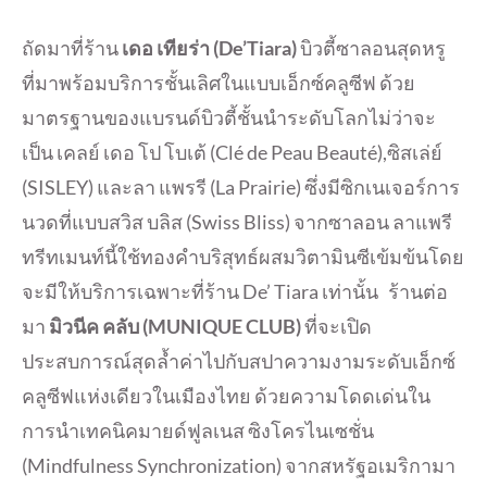
ถัดมาที่ร้าน
เดอ เทียร่า (
De’Tiara)
บิวตี้ซาลอนสุดหรู
ที่มาพร้อมบริการชั้นเลิศในแบบเอ็กซ์คลูซีฟ ด้วย
มาตรฐานของแบรนด์บิวตี้ชั้นนำระดับโลกไม่ว่าจะ
เป็น เคลย์ เดอ โป โบเต้ (Clé de Peau Beauté),ซิสเล่ย์
(SISLEY) และลา แพรรี (La Prairie) ซึ่งมีซิกเนเจอร์การ
นวดที่แบบสวิส บลิส (Swiss Bliss) จากซาลอน ลาแพรี
ทรีทเมนท์นี้ใช้ทองคำบริสุทธ์ผสมวิตามินซีเข้มข้นโดย
จะมีให้บริการเฉพาะที่ร้าน De’ Tiara เท่านั้น ร้านต่อ
มา
มิวนีค คลับ
(
MUNIQUE CLUB)
ที่จะเปิด
ประสบการณ์สุดล้ำค่าไปกับสปาความงามระดับเอ็กซ์
คลูซีฟแห่งเดียวในเมืองไทย ด้วยความโดดเด่นใน
การนำเทคนิคมายด์ฟูลเนส ซิงโครไนเซชั่น
(Mindfulness Synchronization) จากสหรัฐอเมริกามา