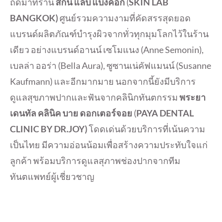
ถัดมาที่ร้าน
สกิน แล็บ แบงคอก
(
SKIN LAB
BANGKOK)
ศูนย์รวมความงามที่คัดสรรสุดยอด
แบรนด์ผลิตภัณฑ์บำรุงผิวจากทั่วทุกมุมโลกไว้ในร้าน
เดียว อย่างแบรนด์อานน์ เซโมแนง (Anne Semonin),
เบลล่า ออร่า (Bella Aura), ซูซานเน่คัฟแมนน์ (Susanne
Kaufmann) และอีกมากมาย นอกจากนี้ยังมีบริการ
ดูแลสุขภาพปากและฟันจากคลินิกทันตกรรม
พระยา
เดนทัล คลินิค บาย ดอกเตอร์จอย
(
PAYA DENTAL
CLINIC BY DR.JOY)
โดดเด่นด้วยบริการที่เน้นความ
เป็นไทย มีความอ่อนน้อมเพื่อสร้างความประทับใจแก่
ลูกค้า พร้อมบริการดูแลสุภาพช่องปากจากทีม
ทันตแพทย์ผู้เชี่ยวชาญ