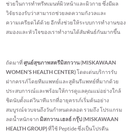
ช่วยในการทำทรีทเมนท์ผิวหน้าและผิวกาย ซึ่งมีผล
วิจัยรองรับว่าสามารถช่วยลดความกังวลและ
ความเครียดได้ด้วย อีกทั้งช่วยให้ระบบการทำงานของ
สมองและหัวใจของเราทำงานได้สัมพันธ์กันมากขึ้น
ถัดมาที่
ศูนย์สุขภาพสตรีมิสกวาน
(
MISKAWAAN
WOMEN’S HEALTH CENTER)
โดดเด่นบริการรับ
ฝากครรภ์โดยทีมแพทย์และสูตินรีแพทย์ที่มากด้วย
ประสบการณ์และพร้อมให้การดูแลคุณแม่อย่างใกล้
ชิดนับตั้งแต่วินาทีแรกที่อายุครรภ์เริ่มต้นอย่าง
สมบูรณ์จวบจนถึงวันกำหนดคลอด รวมถึง โปรแกรม
ลดน้ำหนักจาก
มิสกวาน เฮลธ์ กรุ๊ป
(
MISKAWAAN
HEALTH GROUP)
ที่ใช้ Peptide ซึ่งเป็นโปรตีน