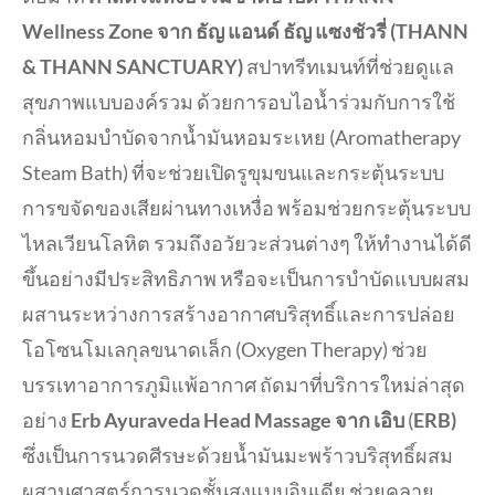
Wellness Zone จาก ธัญ แอนด์ ธัญ แซงชัวรี่
(THANN
&
THANN SANCTUARY)
สปาทรีทเมนท์ที่ช่วยดูแล
สุขภาพแบบองค์รวม ด้วยการอบไอน้ำร่วมกับการใช้
กลิ่นหอมบำบัดจากน้ำมันหอมระเหย (Aromatherapy
Steam Bath) ที่จะช่วยเปิดรูขุมขนและกระตุ้นระบบ
การขจัดของเสียผ่านทางเหงื่อ พร้อมช่วยกระตุ้นระบบ
ไหลเวียนโลหิต รวมถึงอวัยวะส่วนต่างๆ ให้ทำงานได้ดี
ขึ้นอย่างมีประสิทธิภาพ หรือจะเป็นการบำบัดแบบผสม
ผสานระหว่างการสร้างอากาศบริสุทธิ์และการปล่อย
โอโซนโมเลกุลขนาดเล็ก (Oxygen Therapy) ช่วย
บรรเทาอาการภูมิแพ้อากาศ ถัดมาที่บริการใหม่ล่าสุด
อย่าง
Erb Ayuraveda Head Massage จาก
เอิบ
(
ERB)
ซึ่งเป็นการนวดศีรษะด้วยน้ำมันมะพร้าวบริสุทธิ์ผสม
ผสานศาสตร์การนวดชั้นสูงแบบอินเดีย ช่วยคลาย