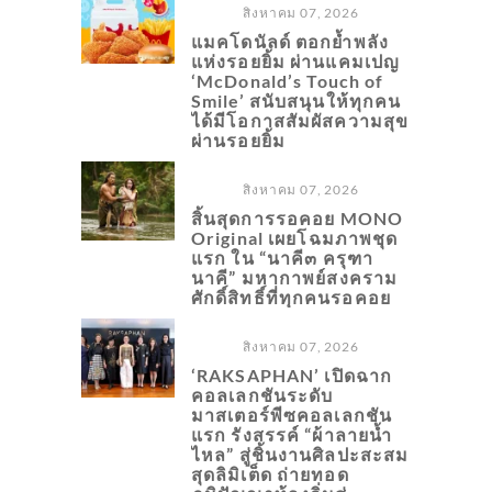
สิงหาคม 07, 2026
แมคโดนัลด์ ตอกย้ำพลัง
แห่งรอยยิ้ม ผ่านแคมเปญ
‘McDonald’s Touch of
Smile’ สนับสนุนให้ทุกคน
ได้มีโอกาสสัมผัสความสุข
ผ่านรอยยิ้ม
สิงหาคม 07, 2026
สิ้นสุดการรอคอย MONO
Original เผยโฉมภาพชุด
แรก ใน “นาคี๓ ครุฑา
นาคี” มหากาพย์สงคราม
ศักดิ์สิทธิ์ที่ทุกคนรอคอย
สิงหาคม 07, 2026
‘RAKSAPHAN’ เปิดฉาก
คอลเลกชันระดับ
มาสเตอร์พีซคอลเลกชัน
แรก รังสรรค์ “ผ้าลายน้ำ
ไหล” สู่ชิ้นงานศิลปะสะสม
สุดลิมิเต็ด ถ่ายทอด