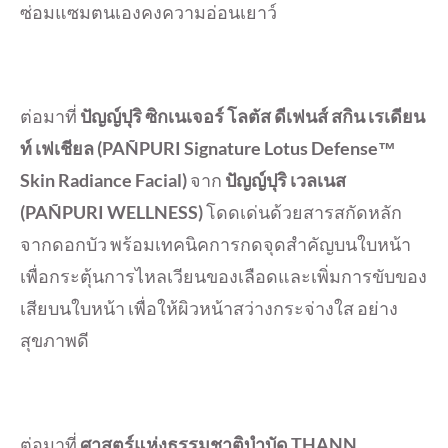
ซ่อมแซมตนเองคงความอ่อนเยาว์
ต่อมาที่
ปัญญ์ปุริ ซิกเนเจอร์ โลตัส ดีเฟนส์ สกิน เรเดียน
ท์ เฟเชียล
(
PAÑPURI Signature Lotus Defense™
Skin Radiance Facial)
จาก
ปัญญ์ปุริ เวลเนส
(PAÑPURI WELLNESS)
โดดเด่นด้วยสารสกัดหลัก
จากดอกบัว พร้อมเทคนิคการกดจุดสำคัญบนใบหน้า
เพื่อกระตุ้นการไหลเวียนของเลือดและเพิ่มการขับของ
เสียบนใบหน้า เพื่อให้ผิวหน้าสว่างกระจ่างใส อย่าง
สุขภาพดี
ต่อมาที่
ศาสตร์แห่งธรรมชาติบำบัด
THANN