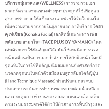
บริการกลุ่มเวลเนส
(WELLNESS)
การรวมรวมเอา
ศาสตร์ความงามแขนงต่างๆมาประยุกต์ใช้เพื่อดูแล
สุขภาพร่างกายให้แข็งแรง และช่วยให้จิตใจผ่องใส
เพิ่มความสวยจากภายในสู่ภายนอก อาทิบริการ
โคฮา
คุ เฟเชียล (
Kohaku Facial)
เอกสิทธิ์เฉพาะจาก
เฟส
พลัส บาย ยามาโนะ
(
FACE PLUS BY YAMANO)
โดด
เด่นด้วยการใช้หินอัญมณีอัมพัน ใช้เทคนิคการนวด
หน้าเสมือนเป็นการออกกำลังกายให้กับผิวหน้า โดยมี
จุดเด่นในการใช้หินอัญมณีผสมผสานกับศาสตร์การ
นวดกดจุดบนใบหน้าด้วยมือแบบสูตรลับสไตล์ญี่ปุ่น
(Hand Technique Massage) ช่วยปรับสมดุลระบบ
ประสาท กระตุ้นการทำงานของระบบต่อมน้ำเหลือง
และกระตุ้นการทำงานของคอลลาเจนและอิลาสติน
ตามระบบธรรมชาติใต้ผิว ให้ผิวสามารถฟื้นบำรุงและ