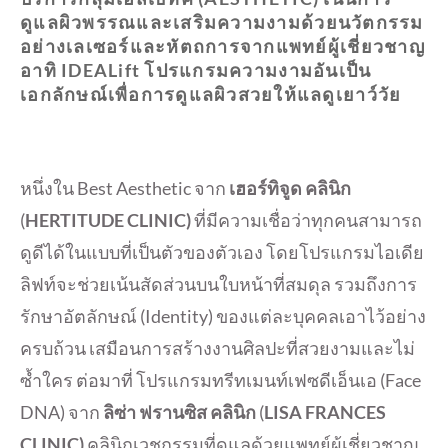
ดูแลผิวพรรณและเสริมความงามด้วยนวัตกรรม
อย่างเลเซอร์และหัตถการจากแพทย์ผู้เชี่ยวชาญ
อาทิ
IDEALift
โปรแกรมความงามอันเป็น
เอกลักษณ์เพื่อการดูแลผิวสวยให้แลดูเยาว์วัย
หนึ่งใน Best Aesthetic จาก
เฮอร์ทิจูด คลินิก
(
HERTITUDE CLINIC)
ที่มีความเชื่อว่าทุกคนสามารถ
ดูดีได้ในแบบที่เป็นตัวของตัวเอง โดยโปรแกรมไอเดีย
ลิฟท์จะช่วยเน้นสัดส่วนบนใบหน้าที่สมดุล รวมถึงการ
รักษาอัตลักษณ์ (Identity) ของแต่ละบุคคลเอาไว้อย่าง
ครบถ้วน เสมือนการสร้างงานศิลปะที่สวยงามและไม่
ซ้ำใคร ต่อมาที่ โปรแกรมทรีทเมนท์เฟซดีเอ็นเอ (Face
DNA) จาก
ลิซ่า ฟรานซิส คลินิก
(
LISA FRANCES
CLINIC)
คลินิกเวชกรรมที่ดูแลด้วยแพทย์ผู้เชี่ยวชาญ