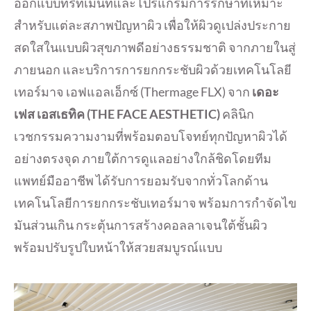
ออกแบบทรีทเมนท์และโปรแกรมการรักษาที่เหมาะ
สำหรับแต่ละสภาพปัญหาผิว เพื่อให้ผิวดูเปล่งประกาย
สดใสในแบบผิวสุขภาพดีอย่างธรรมชาติ จากภายในสู่
ภายนอก และบริการการยกกระชับผิวด้วยเทคโนโลยี
เทอร์มาจ เอฟแอลเอ็กซ์ (Thermage FLX) จาก
เดอะ
เฟส
เอสเธทิค (
THE FACE AESTHETIC)
คลินิก
เวชกรรมความงามที่พร้อมตอบโจทย์ทุกปัญหาผิวได้
อย่างตรงจุด ภายใต้การดูแลอย่างใกล้ชิดโดยทีม
แพทย์มืออาชีพ ได้รับการยอมรับจากทั่วโลกด้าน
เทคโนโลยีการยกกระชับเทอร์มาจ พร้อมการกำจัดไข
มันส่วนเกิน กระตุ้นการสร้างคอลลาเจนใต้ชั้นผิว
พร้อมปรับรูปใบหน้าให้สวยสมบูรณ์แบบ