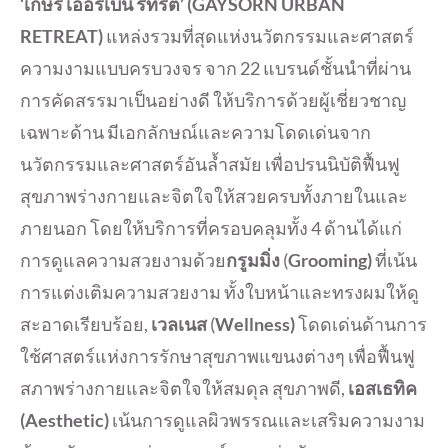
‘เกษร เออร์เบิน รีทรีต’ (GAYSORN URBAN
RETREAT)
แหล่งรวมที่สุดแห่งนวัตกรรมและศาสตร์
ความงามแบบครบวงจร จาก 22 แบรนด์ชั้นนำที่ผ่าน
การคัดสรรมาเป็นอย่างดี ให้บริการด้วยผู้เชี่ยวชาญ
เฉพาะด้าน มีเอกลักษณ์และความโดดเด่นจาก
นวัตกรรมและศาสตร์อันล้ำสมัย เพื่อปรนนิบัติฟื้นฟู
สุขภาพร่างกายและจิตใจให้สวยครบทั้งภายในและ
ภายนอก โดยให้บริการที่ครอบคลุมทั้ง 4 ด้านได้แก่
การดูแลความสวยงามด้วย
กรูมมิ่ง
(
Grooming)
ที่เน้น
การแต่งเติมความสวยงาม ทั้งใบหน้าและทรงผมให้ดู
สะอาดเรียบร้อย,
เวลเนส
(
Wellness)
โดดเด่นด้านการ
ใช้ศาสตร์แห่งการรักษาสุขภาพแขนงต่างๆ เพื่อฟื้นฟู
สภาพร่างกายและจิตใจให้สมดุล สุขภาพดี,
เอสเธทิค
(Aesthetic)
เน้นการดูแลผิวพรรณและเสริมความงาม