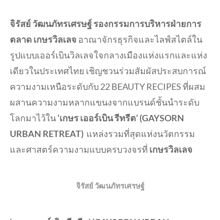
จิรัสย์ วัฒนภัทรเศรษฐ์ รองกรรมการบริหารฝ่ายการ
ตลาด
เกษรวิลเลจ
อาณาจักรธุรกิจและไลฟ์สไตล์ใน
รูปแบบเออร์เบินวิลเลจใจกลางเมืองแห่งแรกและแห่ง
เดียวในประเทศไทย เชิญชวนร่วมสัมผัสประสบการณ์
ความงามเหนือระดับกับ 22 BEAUTY RECIPES ที่ผสม
ผสานความงามหลากแขนงจากแบรนด์ชั้นนำระดับ
โลกมาไว้ใน
‘เกษร เออร์เบิน รีทรีต’
(GAYSORN
URBAN RETREAT)
แหล่งรวมที่สุดแห่งนวัตกรรม
และศาสตร์ความงามแบบครบวงจรที่
เกษรวิลเลจ
จิรัสย์ วัฒนภัทรเศรษฐ์