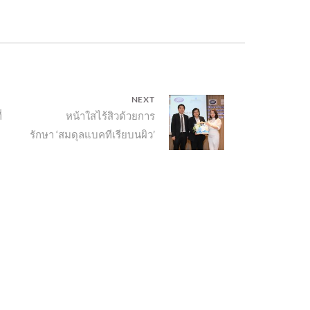
NEXT
่
Next
หน้าใสไร้สิวด้วยการ
รักษา ‘สมดุลแบคทีเรียบนผิว’
post: