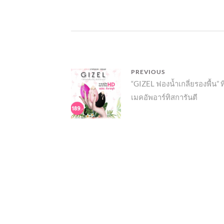
แนะแนว
PREVIOUS
Previous
“GIZEL ฟองน้ำเกลี่ยรองพื้น” ที
เรื่อง
เมคอัพอาร์ทิสการันตี
post: