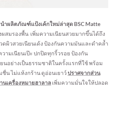
นำผลิตภัณฑ์แป้งเค้กใหม่ล่
าสุด
BSC Matte
งผสมรองพื้น เพิ่มความเนียนสวยมากขึ้นได้ถึ
ง
วดผิวสวยเนียนเด้
ง ป้องกันความมันและดำคล้ำ
วามเนียนเป๊ะ ปกปิดทุกริ้วรอย ป้องกัน
ียนอย่างเป็
นธรรมชาติในครั้งแรกที่ใช้ พร้อม
่มชื่น ไม่แห้งกร้าน ดูอ่อนเยาว์
ปราศจากส่วน
านเครื่องหมายฮาลาล
เพิ่มความมั่นใจให้ปลอด