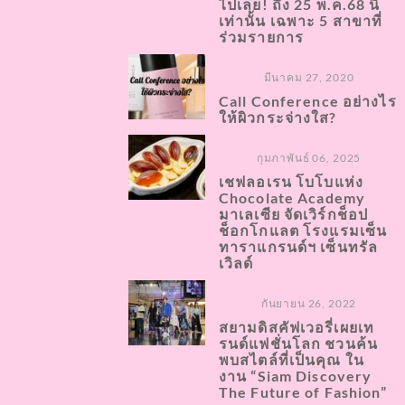
ไปเลย! ถึง 25 พ.ค.68 นี้
เท่านั้น เฉพาะ 5 สาขาที่
ร่วมรายการ
มีนาคม 27, 2020
Call Conference อย่างไร
ให้ผิวกระจ่างใส?
กุมภาพันธ์ 06, 2025
เชฟลอเรน โบโบแห่ง
Chocolate Academy
มาเลเซีย จัดเวิร์กช็อป
ช็อกโกแลต โรงแรมเซ็น
ทาราแกรนด์ฯ เซ็นทรัล
เวิลด์
กันยายน 26, 2022
สยามดิสคัฟเวอรี่เผยเท
รนด์แฟชั่นโลก ชวนค้น
พบสไตล์ที่เป็นคุณ ใน
งาน “Siam Discovery
The Future of Fashion”