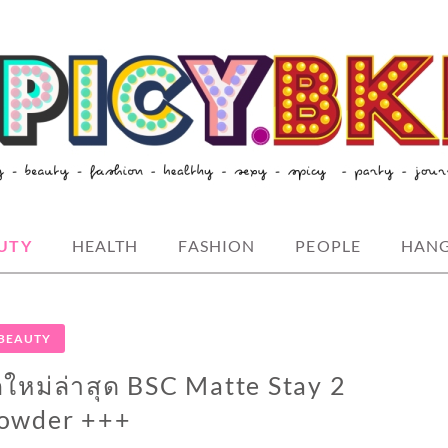
style-spicybkk
UTY
HEALTH
FASHION
PEOPLE
HAN
BEAUTY
ใหม่ล่าสุด BSC Matte Stay 2
owder +++