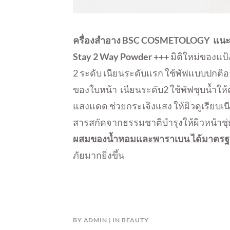
ครื่องสำอาง
BSC COSMETOLOGY
แนะ
Stay 2 Way Powder +++
มิติใหม่ของแป้
2 ระดับ เนียนระดับแรก ใช้พัฟแบบปกติอ
ของใบหน้า เนียนระดับ2 ใช้พัฟชุบน้ำให้ค
แสงแดด ช่วยกระเจิงแสง ให้ผิวดูเรียบเน
สารสกัดจากธรรมชาติบำรุ
งให้ผิวหน้าชุ
ผสมของน้ำ
หอมและพาราเบน ได้มาตรฐ
ภัยมากยิ่
งขึ้น
BY
ADMIN
IN
BEAUTY