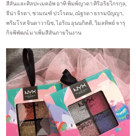
สีสันและศิลปะเมคอัพ อาทิ พิมพ์ญาดา ศิริอริยไกรกุล,
จีน่า จิรดา, ชวมณฑ์ ปวโรดม, ณัฐรดา ธรรมปัญญา,
พริมโรส จินดาวานิช, ไอริณ อุนนกิตติ, วิมลทิพย์ จารุ
กิจพิพัฒน์ มาเพิ่มสีสันภายในงาน