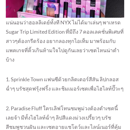
แน่นอนว่าฮอลลิเดย์ทั้งที NYX ไม่ได้มาเล่นๆ พาเหรด
Sugar Trip Limited Edition ที่มีถึง 7 คอลเลคชั่นพิเศษที่
สาวๆต้องกรีดร้อง อยากลองทุกไอเท็ม มาพร้อมกับ
แพคเกจที่คิ้วเกินห้ามใจไปดูกันเลยว่าเซตไหนน่าตำ
บ้าง
1. Sprinkle Town แฟนซีด้วยกลิตเตอร์สีสัน ลิปกลอส
ฉ่ำๆ บรัชสุดฟรุ้งฟริ้ง และชิมเมอร์เซตเพื่อไฮไลท์ปั๊วะๆ
2. Paradise Fluff ใครเลิฟโทนชมพูม่วงต้องตำเซตนี้
เลยจ้า มีทั้งไฮไลท์ฉ่ำๆ ลิปสีแดงม่วงเปรี้ยวๆ บรัช
สีชมพูชวนฝัน และเซตอายแชโดว์และไลน์เนอร์ที่คุ้ม