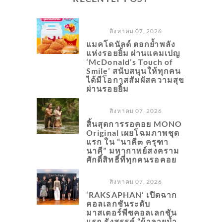
สิงหาคม 07, 2026
แมคโดนัลด์ ตอกย้ำพลัง
แห่งรอยยิ้ม ผ่านแคมเปญ
‘McDonald’s Touch of
Smile’ สนับสนุนให้ทุกคน
ได้มีโอกาสสัมผัสความสุข
ผ่านรอยยิ้ม
สิงหาคม 07, 2026
สิ้นสุดการรอคอย MONO
Original เผยโฉมภาพชุด
แรก ใน “นาคี๓ ครุฑา
นาคี” มหากาพย์สงคราม
ศักดิ์สิทธิ์ที่ทุกคนรอคอย
สิงหาคม 07, 2026
‘RAKSAPHAN’ เปิดฉาก
คอลเลกชันระดับ
มาสเตอร์พีซคอลเลกชัน
แรก รังสรรค์ “ผ้าลายน้ำ