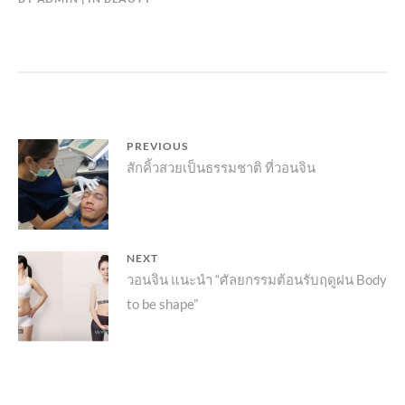
แนะแนว
PREVIOUS
Previous
สักคิ้วสวยเป็นธรรมชาติ ที่วอนจิน
เรื่อง
post:
NEXT
Next
วอนจิน แนะนำ “ศัลยกรรมต้อนรับฤดูฝน Body
to be shape”
post: