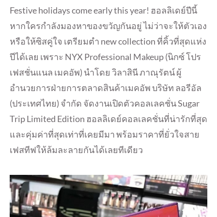
Festive holidays come early this year! ฮอลลิเดย์ปีนี้
หากใครกำลังมองหาของขวัญกันอยู่ ไม่ว่าจะให้ตัวเอง
หรือให้ซิสคู่ใจ เตรียมตำ new collection ที่คิ้วที่สุดแห่ง
ปีได้เลย เพราะ NYX Professional Makeup (นิกซ์ โปร
เฟสชั่นแนล เมคอัพ) นำโดย วิลาสินี ภาณุรัตน์ ผู้
อำนวยการฝ่ายการตลาดสินค้าเมคอัพ บริษัท ลอรีอัล
(ประเทศไทย) จำกัด จัดงานเปิดตัวคอลเลคชั่น Sugar
Trip Limited Edition ฮอลลิเดย์คอลเลคชั่นที่น่ารักที่สุด
และคุ่มค่าที่สุดเท่าที่เคยมีมา พร้อมราคาที่ยั่วใจสาย
เฟสทีฟให้ล้มละลายกันได้เลยทีเดียว