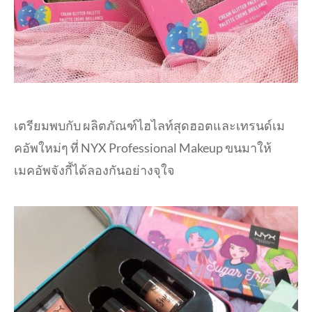
เตรียมพบกับ ผลิตภัณฑ์ไฮไลท์สุดฮอตและเทรนด์เม
คอัพใหม่ๆ ที่ NYX Professional Makeup ขนมาให้
เมคอัพจังกี้ได้ลองกันอย่างจุใจ