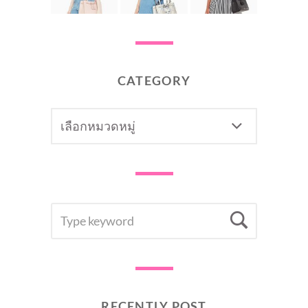
CATEGORY
CATEGORY
SEARCH
Searc
FOR:
RECENTLY POST