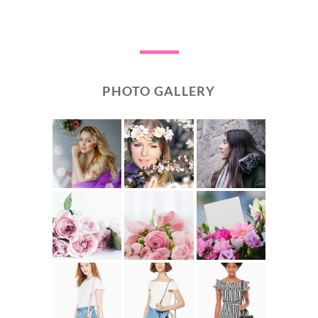
PHOTO GALLERY