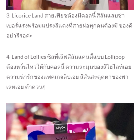
3. Licorice Land สายเฟียซต้องมีคอลนี้ สีสันแสบซ่า
เบอร์แรงพร้อมแปรงสีแดงที่สายฝอทุกคนต้องมี ของดี
อย่ารีรอค่ะ
4. Land of Lollies ซิสที่เลิฟสีสันแคนดี้แบบ Lollipop
ต้องหวั่นไหวให้กับคอลนี้ ความละมุนของสีไฮไลท์เอย
ความน่ารักของแพคเกจลิปเอย สีสันสะดุดตาของพา
เลทเอย ตำด่วนๆ