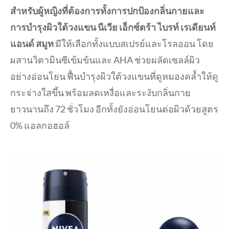
สำหรับผู้หญิงที่ต้องการทั้งการปกป้องกลิ่นกายและ
การบำรุงผิวใต้วงแขน นีเวีย เอ็กซ์ตร้า ไบรท์ เรเดียนท์
แอนด์ สมูท
มีให้เลือกทั้งแบบสเปรย์และโรลออน โดย
ผสานวิตามินซีเข้มข้นและ AHA ช่วยผลัดเซลล์ผิว
อย่างอ่อนโยน ฟื้นบำรุงผิวใต้วงแขนที่ดูหมองคล้ำให้ดู
กระจ่างใสขึ้น พร้อมลดเหงื่อและระงับกลิ่นกาย
ยาวนานถึง 72 ชั่วโมง อีกทั้งยังอ่อนโยนต่อผิวด้วยสูตร
0% แอลกอฮอล์