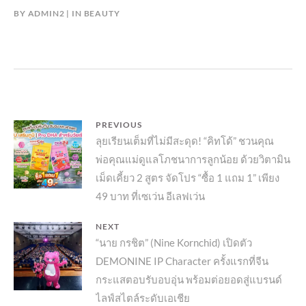
BY
ADMIN2
IN
BEAUTY
แนะแนว
PREVIOUS
Previous
ลุยเรียนเต็มที่ไม่มีสะดุด! “คิทโด้” ชวนคุณ
เรื่อง
พ่อคุณแม่ดูแลโภชนาการลูกน้อย ด้วยวิตามิน
post:
เม็ดเคี้ยว 2 สูตร จัดโปร “ซื้อ 1 แถม 1” เพียง
49 บาท ที่เซเว่น อีเลฟเว่น
NEXT
Next
“นาย กรชิต” (Nine Kornchid) เปิดตัว
DEMONINE IP Character ครั้งแรกที่จีน
post:
กระแสตอบรับอบอุ่น พร้อมต่อยอดสู่แบรนด์
ไลฟ์สไตล์ระดับเอเชีย