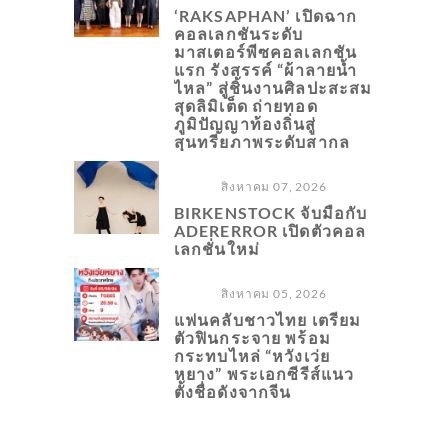
‘RAKSAPHAN’ เปิดฉาก
คอลเลกชันระดับ
มาสเตอร์พีซคอลเลกชัน
แรก รังสรรค์ “ผ้าลายน้ำ
ไหล” สู่ชิ้นงานศิลปะสะสม
สุดลิมิเต็ด ถ่ายทอด
ภูมิปัญญาท้องถิ่นสู่
สุนทรียภาพระดับสากล
สิงหาคม 07, 2026
BIRKENSTOCK จับมือกับ
ADERERROR เปิดตัวคอล
เลกชั่นใหม่
สิงหาคม 05, 2026
แฟนคลับชาวไทย เตรียม
ตัวฟินกระจาย พร้อม
กระทบไหล่ “หวังเว่ย
หยาง” พระเอกซีรีส์แนว
ตั้งชื่อดังจากจีน