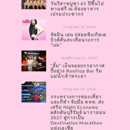
วันวิสาขบูชา 65 ปีขึ้นไป
ทานฟรี ณ ห้องอาหาร
เปรมประชากร
กรกฎาคม 30, 2023
จัสมิน เยน ปล่อยซิงเกิลเด
บิวต์สั่นสะเทือนวงการ
“idk”
พฤศจิกายน 21, 2019
“อั้ม” เอ็นจอยบรรยากาศ
ปิ้งย่าง Rooftop Bar ริม
แม่น้ำเจ้าพระยา
กรกฎาคม 22, 2026
กระทรวงการท่องเที่ยว
และกีฬา จับมือ ททท. ส่ง
เสริม Night Economy
ผลักดันบุรีรัมย์ มาราธอน
2027 สู่การเป็น
Destination Marathon
แห่งเอเชีย