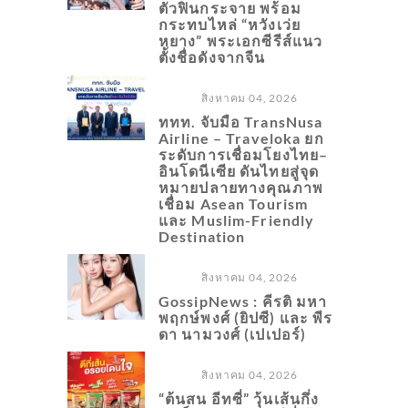
ตัวฟินกระจาย พร้อม
กระทบไหล่ “หวังเว่ย
หยาง” พระเอกซีรีส์แนว
ตั้งชื่อดังจากจีน
สิงหาคม 04, 2026
ททท. จับมือ TransNusa
Airline – Traveloka ยก
ระดับการเชื่อมโยงไทย–
อินโดนีเซีย ดันไทยสู่จุด
หมายปลายทางคุณภาพ
เชื่อม Asean Tourism
และ Muslim-Friendly
Destination
สิงหาคม 04, 2026
GossipNews : คีรติ มหา
พฤกษ์พงศ์ (ยิปซี) และ พีร
ดา นามวงศ์ (เปเปอร์)
สิงหาคม 04, 2026
“ต้นสน อีทซี่” วุ้นเส้นกึ่ง