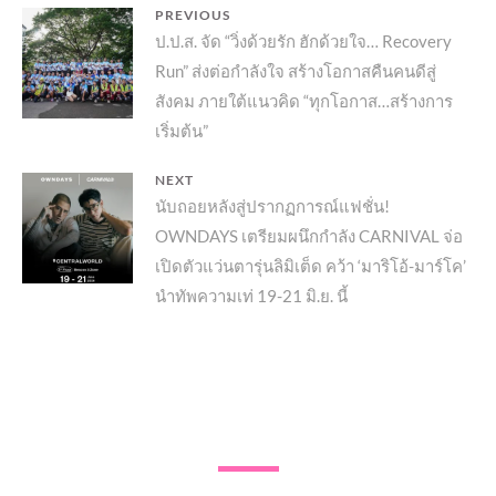
แนะแนว
PREVIOUS
Previous
ป.ป.ส. จัด “วิ่งด้วยรัก ฮักด้วยใจ… Recovery
เรื่อง
Run” ส่งต่อกำลังใจ สร้างโอกาสคืนคนดีสู่
post:
สังคม ภายใต้แนวคิด “ทุกโอกาส…สร้างการ
เริ่มต้น”
NEXT
Next
นับถอยหลังสู่ปรากฏการณ์แฟชั่น!
OWNDAYS เตรียมผนึกกำลัง CARNIVAL จ่อ
post:
เปิดตัวแว่นตารุ่นลิมิเต็ด คว้า ‘มาริโอ้-มาร์โค’
นำทัพความเท่ 19-21 มิ.ย. นี้