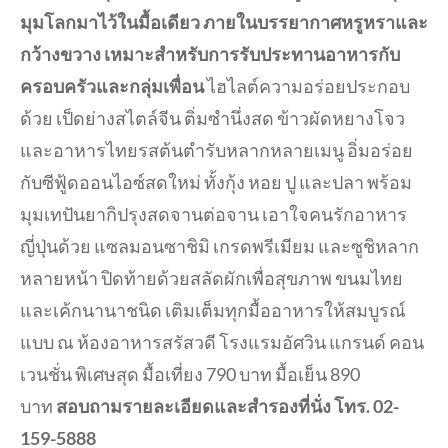
มุมโลกมาไว้ในมื้อเดียว ภายในบรรยากาศหรูหราและ
กว้างขวาง เหมาะสำหรับการรับประทานอาหารกับ
ครอบครัวและกลุ่มเพื่อน
ไฮไลต์ความอร่อยประกอบ
ด้วย เป็ดย่างสไตล์จีน ติ่มซำนึ่งสด ข้าวผัดหยางโจว
และอาหารไทยรสต้นตำรับหลากหลายเมนู อิ่มอร่อย
กับซีฟู้ดออนไอซ์สดใหม่ ทั้งกุ้ง หอย ปู และปลา พร้อม
มุมเทปันยากิปรุงสดจานต่อจาน เอาใจคนรักอาหาร
ญี่ปุ่นด้วย แซลมอนซาชิมิ เกรดพรีเมียม และซูชิหลาก
หลายหน้า ปิดท้ายด้วยสลัดผักเพื่อสุขภาพ ขนมไทย
และเค้กนานาชนิด เติมเต็มทุกมื้ออาหารให้สมบูรณ์
แบบ ณ ห้องอาหารสรัสวดี โรงแรมอัศวิน แกรนด์ คอน
เวนชั่น พิเศษสุด มื้อเที่ยง 790 บาท มื้อเย็น 890
บาท
สอบถามรายละเอียดและสำรองที่นั่ง โทร. 02-
159-5888