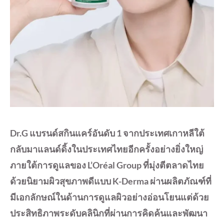
Dr.G แบรนด์สกินแคร์อันดับ 1 จากประเทศเกาหลีใต้
กลับมาแลนด์ดิ้งในประเทศไทยอีกครั้งอย่างยิ่งใหญ่
ภายใต้การดูแลของ L’Oréal Group ที่มุ่งตีตลาดไทย
ด้วยนิยามผิวสุขภาพดีแบบ K-Derma ผ่านผลิตภัณฑ์ที่
มีเอกลักษณ์ในด้านการดูแลผิวอย่างอ่อนโยนแต่ด้วย
ประสิทธิภาพระดับคลินิกที่ผ่านการคิดค้นและพัฒนา