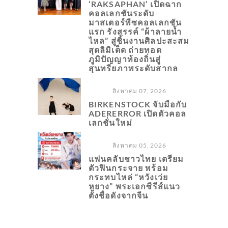
‘RAKSAPHAN’ เปิดฉาก
คอลเลกชันระดับ
มาสเตอร์พีซคอลเลกชัน
แรก รังสรรค์ “ผ้าลายน้ำ
ไหล” สู่ชิ้นงานศิลปะสะสม
สุดลิมิเต็ด ถ่ายทอด
ภูมิปัญญาท้องถิ่นสู่
สุนทรียภาพระดับสากล
สิงหาคม 07, 2026
BIRKENSTOCK จับมือกับ
ADERERROR เปิดตัวคอล
เลกชั่นใหม่
สิงหาคม 05, 2026
แฟนคลับชาวไทย เตรียม
ตัวฟินกระจาย พร้อม
กระทบไหล่ “หวังเว่ย
หยาง” พระเอกซีรีส์แนว
ตั้งชื่อดังจากจีน