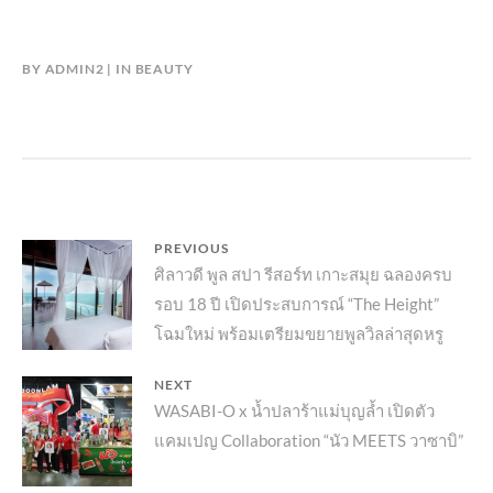
BY
ADMIN2
IN
BEAUTY
แนะแนว
PREVIOUS
Previous
ศิลาวดี พูล สปา รีสอร์ท เกาะสมุย ฉลองครบ
เรื่อง
รอบ 18 ปี เปิดประสบการณ์ “The Height”
post:
โฉมใหม่ พร้อมเตรียมขยายพูลวิลล่าสุดหรู
NEXT
Next
WASABI-O x น้ำปลาร้าแม่บุญล้ำ เปิดตัว
แคมเปญ Collaboration “นัว MEETS วาซาบิ”
post: