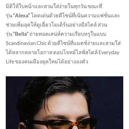
มิติให้ใบหน้าและสวมใส่ง่ายในทุกวัน ขณะที่
รุ่น
“Alexa”
โดดเด่นด้วยดีไซน์ที่เน้นความแฟชั่นและ
ช่วยเพิ่มลุคให้ดูเฉี่ยวโมเดิร์นอย่างมีสไตล์ ส่วน
รุ่น
“Bella”
ถ่ายทอดเสน่ห์ความเรียบหรูในแบบ
Scandinavian Chic ด้วยดีไซน์ที่แมตช์ง่ายและสวมใส่
ได้หลากหลายโอกาส ตอบโจทย์ไลฟ์สไตล์ Everyday
Life ของคนเมืองยุคใหม่ได้อย่างลงตัว