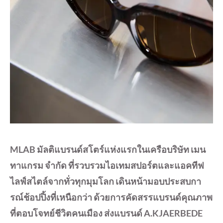
MLAB มัลติแบรนด์สโตร์แห่งแรกในเครือบริษัท เมน
ทาแกรม จำกัด ที่รวบรวมไอเทมสปอร์ตและแอคทีฟ
ไลฟ์สไตล์จากทั่วทุกมุมโลก เดินหน้ามอบประสบกา
รณ์ช้อปปิ้งที่เหนือกว่า ด้วยการคัดสรรแบรนด์คุณภาพ
ที่ตอบโจทย์ชีวิตคนเมือง ส่งแบรนด์ A.KJAERBEDE