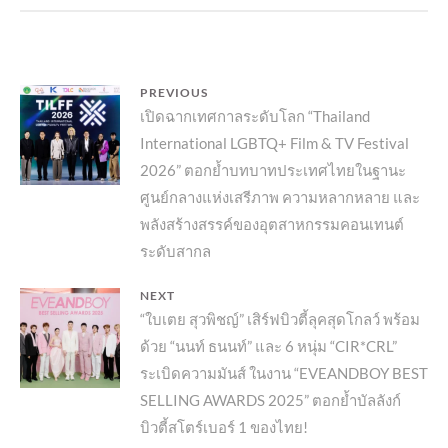
แนะแนว
PREVIOUS
Previous
เปิดฉากเทศกาลระดับโลก “Thailand
เรื่อง
International LGBTQ+ Film & TV Festival
post:
2026” ตอกย้ำบทบาทประเทศไทยในฐานะ
ศูนย์กลางแห่งเสรีภาพ ความหลากหลาย และ
พลังสร้างสรรค์ของอุตสาหกรรมคอนเทนต์
ระดับสากล
NEXT
Next
“ใบเตย สุวพิชญ์” เสิร์ฟบิวตี้ลุคสุดโกลว์ พร้อม
ด้วย “นนท์ ธนนท์” และ 6 หนุ่ม “CIR*CRL”
post:
ระเบิดความมันส์ ในงาน “EVEANDBOY BEST
SELLING AWARDS 2025” ตอกย้ำบัลลังก์
บิวตี้สโตร์เบอร์ 1 ของไทย!