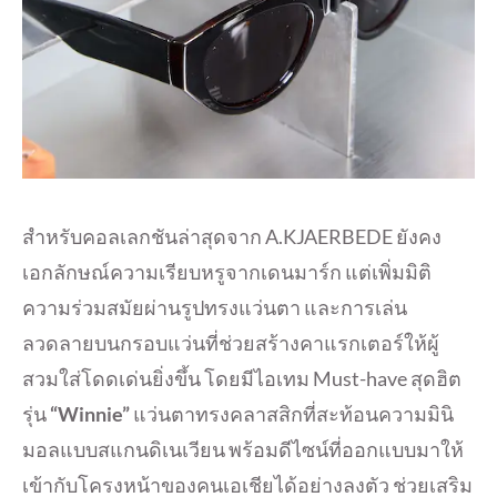
สำหรับคอลเลกชันล่าสุดจาก A.KJAERBEDE ยังคง
เอกลักษณ์ความเรียบหรูจากเดนมาร์ก แต่เพิ่มมิติ
ความร่วมสมัยผ่านรูปทรงแว่นตา และการเล่น
ลวดลายบนกรอบแว่นที่ช่วยสร้างคาแรกเตอร์ให้ผู้
สวมใส่โดดเด่นยิ่งขึ้น โดยมีไอเทม Must-have สุดฮิต
รุ่น
“Winnie”
แว่นตาทรงคลาสสิกที่สะท้อนความมินิ
มอลแบบสแกนดิเนเวียน พร้อมดีไซน์ที่ออกแบบมาให้
เข้ากับโครงหน้าของคนเอเชียได้อย่างลงตัว ช่วยเสริม