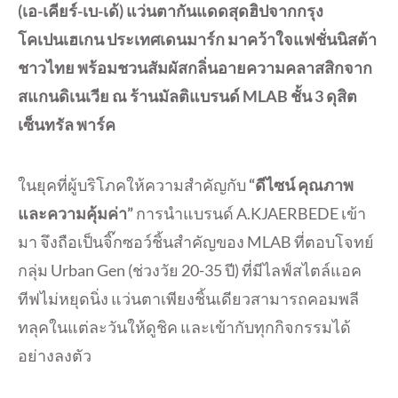
(เอ-เคียร์-เบ-เด้) แว่นตากันแดดสุดฮิปจากกรุง
โคเปนเฮเกน ประเทศเดนมาร์ก มาคว้าใจแฟชั่นนิสต้า
ชาวไทย พร้อมชวนสัมผัสกลิ่นอายความคลาสสิกจาก
สแกนดิเนเวีย ณ ร้านมัลติแบรนด์ MLAB ชั้น 3 ดุสิต
เซ็นทรัล พาร์ค
ในยุคที่ผู้บริโภคให้ความสำคัญกับ
“ดีไซน์ คุณภาพ
และความคุ้มค่า”
การนำแบรนด์ A.KJAERBEDE เข้า
มา จึงถือเป็นจิ๊กซอว์ชิ้นสำคัญของ MLAB ที่ตอบโจทย์
กลุ่ม Urban Gen (ช่วงวัย 20-35 ปี) ที่มีไลฟ์สไตล์แอค
ทีฟไม่หยุดนิ่ง แว่นตาเพียงชิ้นเดียวสามารถคอมพลี
ทลุคในแต่ละวันให้ดูชิค และเข้ากับทุกกิจกรรมได้
อย่างลงตัว