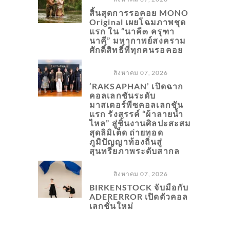
สิ้นสุดการรอคอย MONO
Original เผยโฉมภาพชุด
แรก ใน “นาคี๓ ครุฑา
นาคี” มหากาพย์สงคราม
ศักดิ์สิทธิ์ที่ทุกคนรอคอย
สิงหาคม 07, 2026
‘RAKSAPHAN’ เปิดฉาก
คอลเลกชันระดับ
มาสเตอร์พีซคอลเลกชัน
แรก รังสรรค์ “ผ้าลายน้ำ
ไหล” สู่ชิ้นงานศิลปะสะสม
สุดลิมิเต็ด ถ่ายทอด
ภูมิปัญญาท้องถิ่นสู่
สุนทรียภาพระดับสากล
สิงหาคม 07, 2026
BIRKENSTOCK จับมือกับ
ADERERROR เปิดตัวคอล
เลกชั่นใหม่