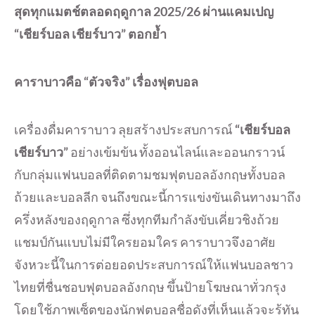
สุดทุกแมตช์ตลอดฤดูกาล 2025/26 ผ่านแคมเปญ
“เชียร์บอล เชียร์บาว” ตอกย้ำ
คาราบาวคือ “ตัวจริง” เรื่องฟุตบอล
เครื่องดื่มคาราบาว ลุยสร้างประสบการณ์
“เชียร์บอล
เชียร์บาว”
อย่างเข้มข้น ทั้งออนไลน์และออนกราวน์
กับกลุ่มแฟนบอลที่ติดตามชมฟุตบอลอังกฤษทั้งบอล
ถ้วยและบอลลีก จนถึงขณะนี้การแข่งขันเดินทางมาถึง
ครึ่งหลังของฤดูกาล ซึ่งทุกทีมกำลังขับเคี่ยวชิงถ้วย
แชมป์กันแบบไม่มีใครยอมใคร คาราบาวจึงอาศัย
จังหวะนี้ในการต่อยอดประสบการณ์ให้แฟนบอลชาว
ไทยที่ชื่นชอบฟุตบอลอังกฤษ ขึ้นป้ายโฆษณาทั่วกรุง
โดยใช้ภาพเซ็ตของนักฟุตบอลชื่อดังที่เห็นแล้วจะรู้ทัน