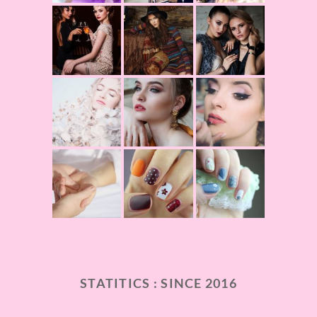
STATITICS : SINCE 2016