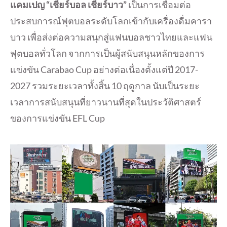
แคมเปญ “เชียร์บอล เชียร์บาว”
เป็นการเชื่อมต่อ
ประสบการณ์ฟุตบอลระดับโลกเข้ากับเครื่องดื่มคารา
บาว เพื่อส่งต่อความสนุกสู่แฟนบอลชาวไทยและแฟน
ฟุตบอลทั่วโลก จากการเป็นผู้สนับสนุนหลักของการ
แข่งขัน Carabao Cup อย่างต่อเนื่องตั้งแต่ปี 2017-
2027 รวมระยะเวลาทั้งสิ้น 10 ฤดูกาล นับเป็นระยะ
เวลาการสนับสนุนที่ยาวนานที่สุดในประวัติศาสตร์
ของการแข่งขัน EFL Cup