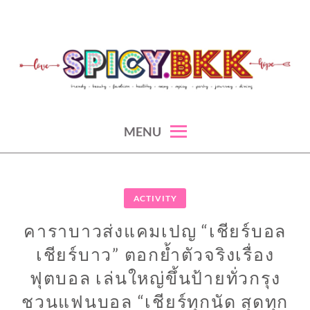
Skip
to
content
spicy fashion-juicy beauty-sexy lifestyle-spicybkk
SPICYBKK
MENU
ACTIVITY
คาราบาวส่งแคมเปญ “เชียร์บอล
เชียร์บาว” ตอกย้ำตัวจริงเรื่อง
ฟุตบอล เล่นใหญ่ขึ้นป้ายทั่วกรุง
ชวนแฟนบอล “เชียร์ทุกนัด สุดทุก