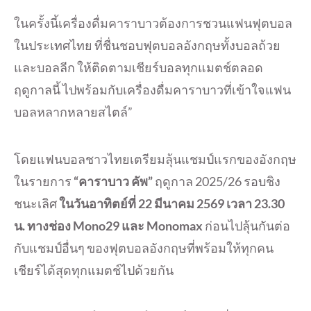
ในครั้งนี้เครื่องดื่มคาราบาวต้องการชวนแฟนฟุตบอล
ในประเทศไทย ที่ชื่นชอบฟุตบอลอังกฤษทั้งบอลถ้วย
และบอลลีก ให้ติดตามเชียร์บอลทุกแมตช์ตลอด
ฤดูกาลนี้ ไปพร้อมกับเครื่องดื่มคาราบาวที่เข้าใจแฟน
บอลหลากหลายสไตล์”
โดยแฟนบอลชาวไทยเตรียมลุ้นแชมป์แรกของอังกฤษ
ในรายการ
“คาราบาว คัพ”
ฤดูกาล 2025/26 รอบชิง
ชนะเลิศ
ในวันอาทิตย์ที่ 22 มีนาคม 2569 เวลา 23.30
น. ทางช่อง Mono29 และ Monomax
ก่อนไปลุ้นกันต่อ
กับแชมป์อื่นๆ ของฟุตบอลอังกฤษที่พร้อมให้ทุกคน
เชียร์ได้สุดทุกแมตช์ไปด้วยกัน