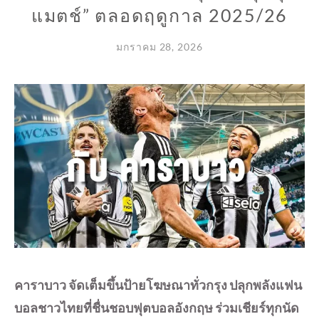
แมตช์” ตลอดฤดูกาล 2025/26
มกราคม 28, 2026
คาราบาว จัดเต็มขึ้นป้ายโฆษณาทั่วกรุง ปลุกพลังแฟน
บอลชาวไทยที่ชื่นชอบฟุตบอลอังกฤษ ร่วมเชียร์ทุกนัด