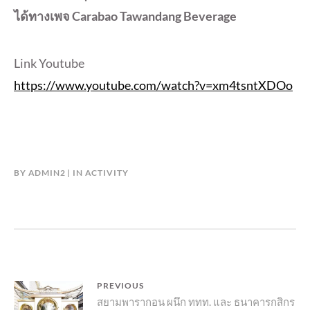
ได้ทางเพจ Carabao Tawandang Beverage
Link Youtube
https://www.youtube.com/watch?v=xm4tsntXDOo
BY
ADMIN2
IN
ACTIVITY
แนะแนว
PREVIOUS
Previous
สยามพารากอน ผนึก ททท. และ ธนาคารกสิกร
เรื่อง