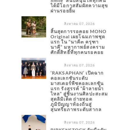
Smile’ สนับสนุนให้ทุกคน
ได้มีโอกาสสัมผัสความสุข
ผ่านรอยยิ้ม
สิงหาคม 07, 2026
สิ้นสุดการรอคอย MONO
Original เผยโฉมภาพชุด
แรก ใน “นาคี๓ ครุฑา
นาคี” มหากาพย์สงคราม
ศักดิ์สิทธิ์ที่ทุกคนรอคอย
สิงหาคม 07, 2026
‘RAKSAPHAN’ เปิดฉาก
คอลเลกชันระดับ
มาสเตอร์พีซคอลเลกชัน
แรก รังสรรค์ “ผ้าลายน้ำ
ไหล” สู่ชิ้นงานศิลปะสะสม
สุดลิมิเต็ด ถ่ายทอด
ภูมิปัญญาท้องถิ่นสู่
สุนทรียภาพระดับสากล
สิงหาคม 07, 2026
BIRKENSTOCK จับมือกับ