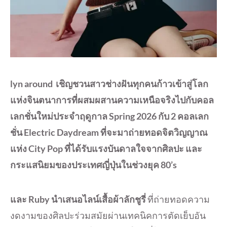
lyn around เชิญชวนสาวช่างฝันทุกคนก้าวเข้าสู่โลก
แห่งจินตนาการที่ผสมผสานความเหนือจริงไปกับคอล
เลกชั่นใหม่ประจำฤดูกาล Spring 2026 กับ 2 คอลเลก
ชั่น Electric Daydream ที่จะมาถ่ายทอดจิตวิญญาณ
แห่ง City Pop ที่ได้รับแรงบันดาลใจจากศิลปะ และ
กระแสนิยมของประเทศญี่ปุ่นในช่วงยุค 80’s
และ Ruby นำเสนอไลน์เสื้อผ้าลักชูรี่
ที่ถ่ายทอดความ
งดงามของศิลปะร่วมสมัยผ่านเทคนิคการตัดเย็บอัน