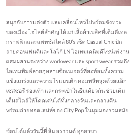
สนุกกับการแต่งตัว และเคลื่อนไหวไปพร้อมจังหวะ
ของเมือง ไฮไลต์สำคัญ ได้แก่ เสื้อผ้าเบสิคที่เติมดีเทล
กราฟฟิกและแพทช์สไตล์ 80’s เซ็ต Casual Chic ปัก
ลายคอนเฟนติและโลโก้ LN ไอเทมเดนิมดีไซน์เท่ งาน
ผสมผสานระหว่าง workwear และ sportswear รวมถึง
ไอเทมพิมพ์ลายกุหลาบซิกเนเจอร์ที่สะท้อนทั้งความ
แข็งแกร่งและความโรแมนติก คอมพลีทลุคด้วยแอ็ก
เซสซอรี รองเท้า และกระเป๋าในธีมเดียวกัน ช่วยเติม
เต็มสไตล์ให้โดดเด่นได้ทั้งกลางวันและกลางคืน
พร้อมถ่ายทอดเสน่ห์ของ City Pop ในมุมมองร่วมสมัย
ช้อปได้แล้ววันนี้ที่ ลิน อราวนด์ ทุกสาขา