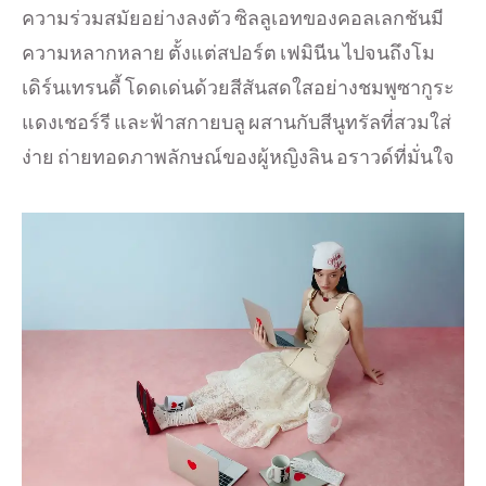
ความร่วมสมัยอย่างลงตัว ซิลลูเอทของคอลเลกชันมี
ความหลากหลาย ตั้งแต่สปอร์ต เฟมินีน ไปจนถึงโม
เดิร์นเทรนดี้ โดดเด่นด้วยสีสันสดใสอย่างชมพูซากูระ
แดงเชอร์รี และฟ้าสกายบลู ผสานกับสีนูทรัลที่สวมใส่
ง่าย ถ่ายทอดภาพลักษณ์ของผู้หญิงลิน อราวด์ที่มั่นใจ