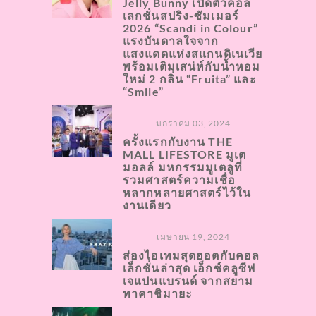
Jelly Bunny เปิดตัวคอล
เลกชั่นสปริง-ซัมเมอร์
2026 “Scandi in Colour”
แรงบันดาลใจจาก
แสงแดดแห่งสแกนดิเนเวีย
พร้อมเติมเสน่ห์กับน้ำหอม
ใหม่ 2 กลิ่น “Fruita” และ
“Smile”
มกราคม 03, 2024
ครั้งแรกกับงาน THE
MALL LIFESTORE มูเต
มอลล์ มหกรรมมูเตลูที่
รวมศาสตร์ความเชื่อ
หลากหลายศาสตร์ไว้ใน
งานเดียว
เมษายน 19, 2024
ส่องไอเทมสุดฮอตกับคอล
เล็กชั่นล่าสุด เอ็กซ์คลูซีฟ
เจแปนแบรนด์ จากสยาม
ทาคาชิมายะ