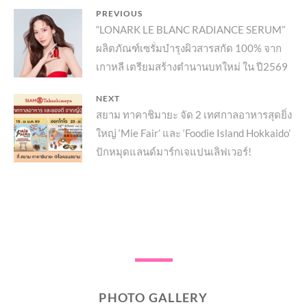
แนะแนว
PREVIOUS
Previous
“LONARK LE BLANC RADIANCE SERUM”
เรื่อง
ผลิตภัณฑ์​เซรั่มบำรุงผิวสารสกัด 100% จาก
post:
เกาหลี เตรียมสร้างตำนานบทใหม่ ใน ปี2569
NEXT
Next
สยาม ทาคาชิมายะ จัด 2 เทศกาลอาหารสุดยิ่ง
ใหญ่ ‘Mie Fair’ และ ‘Foodie Island Hokkaido’
post:
ปักหมุดแลนด์มาร์กเจแปนเลิฟเวอร์!
PHOTO GALLERY