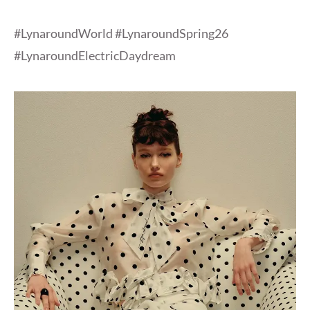
#LynaroundWorld #LynaroundSpring26
#LynaroundElectricDaydream