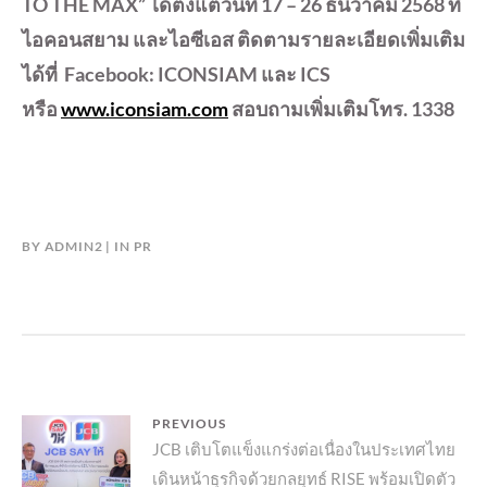
TO THE MAX” ได้ตั้งแต่วันที่ 17 – 26 ธันวาคม 2568 ที่
ไอคอนสยาม และไอซีเอส ติดตามรายละเอียดเพิ่มเติม
ได้ที่ Facebook: ICONSIAM และ ICS
หรือ
www.iconsiam.com
สอบถามเพิ่มเติมโทร. 1338
BY
ADMIN2
IN
PR
แนะแนว
PREVIOUS
Previous
JCB เติบโตแข็งแกร่งต่อเนื่องในประเทศไทย
เรื่อง
เดินหน้าธุรกิจด้วยกลยุทธ์ RISE พร้อมเปิดตัว
post: