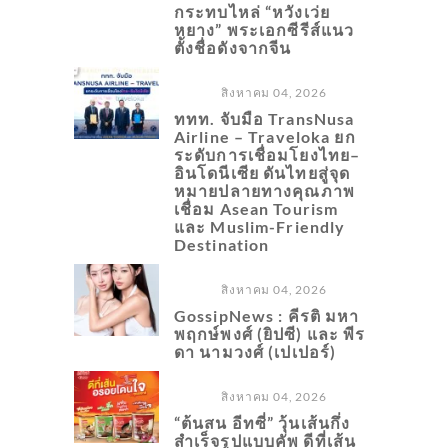
กระทบไหล่ “หวังเว่ย
หยาง” พระเอกซีรีส์แนว
ตั้งชื่อดังจากจีน
สิงหาคม 04, 2026
ททท. จับมือ TransNusa
Airline – Traveloka ยก
ระดับการเชื่อมโยงไทย–
อินโดนีเซีย ดันไทยสู่จุด
หมายปลายทางคุณภาพ
เชื่อม Asean Tourism
และ Muslim-Friendly
Destination
สิงหาคม 04, 2026
GossipNews : คีรติ มหา
พฤกษ์พงศ์ (ยิปซี) และ พีร
ดา นามวงศ์ (เปเปอร์)
สิงหาคม 04, 2026
“ต้นสน อีทซี่” วุ้นเส้นกึ่ง
สำเร็จรูปแบบคัพ ดีที่เส้น