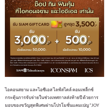
ไอคอนสยาม และไอซีเอส ไลฟ์สไตล์ คอมเพล็กซ์
กระตุ้นการจับจ่ายในช่วงเทศกาลส่งท้ายปี ด้วยการ
มอบของขวัญสุดพิเศษผ่านโปรโมชั่นแคมเปญ “JOY