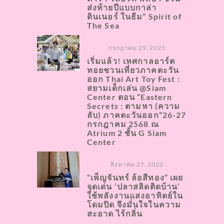
ส่งท้ายปีแบบกาล่า
ดินเนอร์ ในธีม” Spirit of
The Sea
กรกฎาคม 29, 2025
เริ่มแล้ว! เทศกาลอาร์ต
ทอยชวนเที่ยวภาคตะวัน
ออก Thai Art Toy Fest :
สยามเด็กเล่น @Siam
Center ตอน “Eastern
Secrets : ตามหา (ความ
ลับ) ภาคตะวันออก”26-27
กรกฎาคม 2568 ณ
Atrium 2 ชั้น G Siam
Center
สิงหาคม 27, 2020
“เพ็ญจันทร์ ล้อสีทอง” เผย
จุดเด่น ‘ปลาสลิดติดบ้าน’
ใช้พลังงานแสงอาทิตย์ใน
โดมปิด จึงมั่นใจในความ
สะอาด ไร้กลิ่น