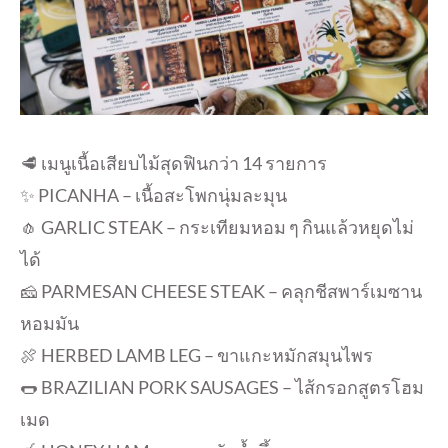
🥩 เมนูเนื้อเสียบไม้สุดฟินกว่า 14 รายการ
✨ PICANHA – เนื้อสะโพกนุ่มละมุน
🧄 GARLIC STEAK – กระเทียมหอม ๆ กินแล้วหยุดไม่
ได้
🧀 PARMESAN CHEESE STEAK – คลุกชีสพาร์เมซาน
หอมมัน
🍖 HERBED LAMB LEG – ขาแกะหมักสมุนไพร
🌭 BRAZILIAN PORK SAUSAGES – ไส้กรอกสูตรโฮม
เมด