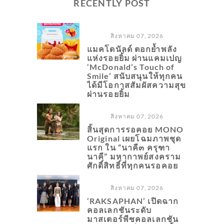
RECENTLY POST
สิงหาคม 07, 2026
แมคโดนัลด์ ตอกย้ำพลัง
แห่งรอยยิ้ม ผ่านแคมเปญ
‘McDonald’s Touch of
Smile’ สนับสนุนให้ทุกคน
ได้มีโอกาสสัมผัสความสุข
ผ่านรอยยิ้ม
สิงหาคม 07, 2026
สิ้นสุดการรอคอย MONO
Original เผยโฉมภาพชุด
แรก ใน “นาคี๓ ครุฑา
นาคี” มหากาพย์สงคราม
ศักดิ์สิทธิ์ที่ทุกคนรอคอย
สิงหาคม 07, 2026
‘RAKSAPHAN’ เปิดฉาก
คอลเลกชันระดับ
มาสเตอร์พีซคอลเลกชัน