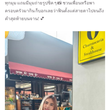
ทุกมุม แถมมีมุมถ่ายรูปชิค ๆ 📸 ชวนเพื่อนหรือพา
ครอบครัวมากิน ก็บอกเลยว่าฟินตั้งแต่สายตาไปจนถึง
คำสุดท้ายบนจาน! 💕