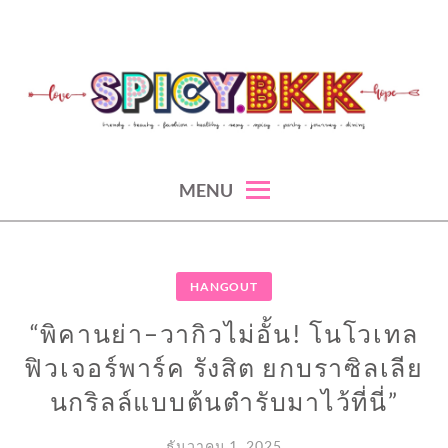
Skip
to
content
spicy fashion-juicy beauty-sexy lifestyle-spicybkk
SPICYBKK
MENU
HANGOUT
“พิคานย่า–วากิวไม่อั้น! โนโวเทล
ฟิวเจอร์พาร์ค รังสิต ยกบราซิลเลีย
นกริลล์แบบต้นตำรับมาไว้ที่นี่”
ธันวาคม 1, 2025