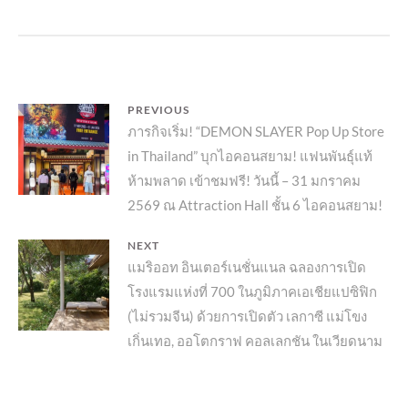
แนะแนว
PREVIOUS
Previous
ภารกิจเริ่ม! “DEMON SLAYER Pop Up Store
เรื่อง
in Thailand” บุกไอคอนสยาม! แฟนพันธุ์แท้
post:
ห้ามพลาด เข้าชมฟรี! วันนี้ – 31 มกราคม
2569 ณ Attraction Hall ชั้น 6 ไอคอนสยาม!
NEXT
Next
แมริออท อินเตอร์เนชั่นแนล ฉลองการเปิด
โรงแรมแห่งที่ 700 ในภูมิภาคเอเชียแปซิฟิก
post:
(ไม่รวมจีน) ด้วยการเปิดตัว เลกาซี แม่โขง
เกิ่นเทอ, ออโตกราฟ คอลเลกชัน ในเวียดนาม