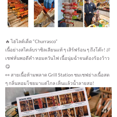
🔥 ไฮไลต์เด็ด “Churrasco”
เนื้อย่างสไตล์บราซิลเลียนแท้ ๆ เสิร์ฟร้อน ๆ ถึงโต๊ะ! 🍖
เชฟหั่นพอดีคำ หอมควันไฟ เนื้อนุ่มฉ่ำจนต้องร้องว้าว
😋
👀 สายเนื้อห้ามพลาด Grill Station ชมเชฟย่างเนื้อสด
ๆ กลิ่นหอมโชยมาแต่ไกล เห็นแล้วน้ำลายสอ!