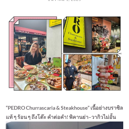
“PEDRO Churrascaria & Steakhouse” เนื้อย่างบราซิล
แท้ ๆ ร้อน ๆ ถึงโต๊ะ คำต่อคำ! พิคานย่า–วากิวไม่อั้น