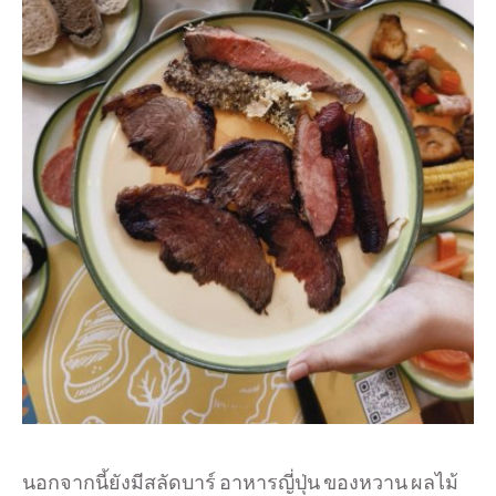
นอกจากนี้ยังมีสลัดบาร์ อาหารญี่ปุ่น ของหวาน ผลไม้