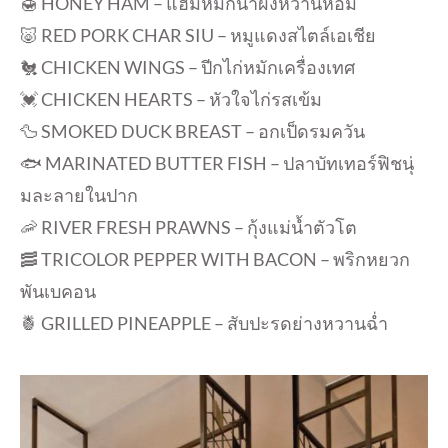
🍯 HONEY HAM – แฮมหมักน้ำผึ้งหวานหอม
🐷 RED PORK CHAR SIU – หมูแดงสไตล์เอเชีย
🐔 CHICKEN WINGS – ปีกไก่หมักเครื่องเทศ
💓 CHICKEN HEARTS – หัวใจไก่รสเข้ม
🦆 SMOKED DUCK BREAST – อกเป็ดรมควัน
🐟 MARINATED BUTTER FISH – ปลาบัทเทอร์ฟิชนุ่
มละลายในปาก
🦐 RIVER FRESH PRAWNS – กุ้งแม่น้ำตัวโต
🥓 TRICOLOR PEPPER WITH BACON – พริกหยวก
พันเบคอน
🍍 GRILLED PINEAPPLE – สับปะรดย่างหวานฉ่ำ