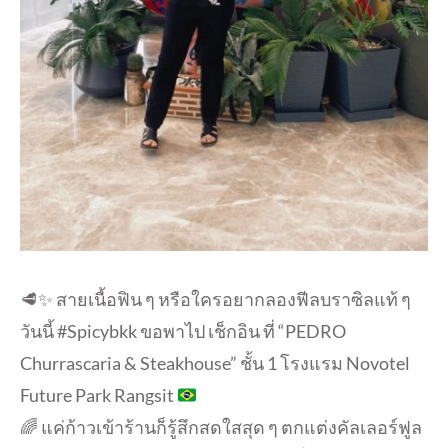
🥩
✨
สายเนื้อฟิน ๆ หรือใครอยากลองฟีลบราซิลแท้ ๆ
วันนี้ #Spicybkk ขอพาไป เช็กอิน ที่ “PEDRO
Churrascaria & Steakhouse” ชั้น 1 โรงแรม Novotel
Future Park Rangsit
🌈 แค่ก้าวเข้าร้านก็รู้สึกสดใสสุด ๆ ตกแต่งคัลเลอร์ฟูล