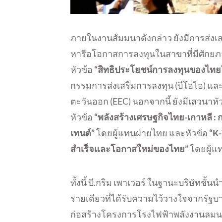
ภายในงานสัมมนาดังกล่าว ยังมีการส่ง
หารือโอกาสการลงทุนในสาขาที่มีศักยภ
หัวข้อ
“สิทธิประโยชน์การลงทุนของไทย
กรรมการส่งเสริมการลงทุน (บีโอไอ)
ตะวันออก (EEC) นอกจากนี้ ยังมีเสวนาหั
หัวข้อ
“พลังสร้างเศรษฐกิจไทย-เกาหลี :
เทนต์”
โดยผู้แทนฝ่ายไทย และหัวข้อ
“K
สำเร็จและโอกาสใหม่ของไทย”
โดยผู้แ
ทั้งนี้ บี.กริม เพาเวอร์ ในฐานะบริษัทช
รายเดียวที่ได้รับความไว้วางใจจากรัฐบ
ก่อสร้างโครงการโรงไฟฟ้าพลังงานลมนอ