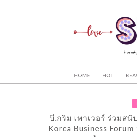
Skip
to
content
spicy fashion-juicy beauty-sexy life
SPICYBKK
HOME
HOT
BEA
บี.กริม เพาเวอร์ ร่วมส
Korea Business Forum 