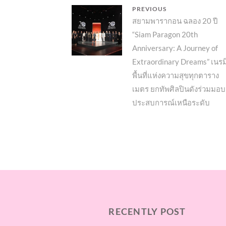
แนะแนว
PREVIOUS
Previous
สยามพารากอน ฉลอง 20 ปี
เรื่อง
“Siam Paragon 20th
post:
Anniversary: A Journey of
Extraordinary Dreams” เนรม
พื้นที่แห่งความสุขทุกตาราง
เมตร ยกทัพศิลปินดังร่วมมอบ
ประสบการณ์เหนือระดับ
RECENTLY POST