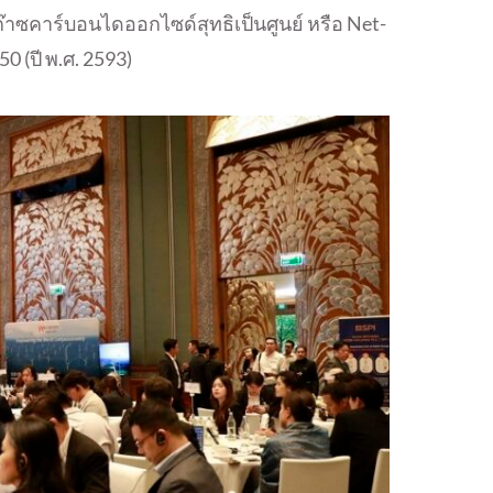
ก๊าซคาร์บอนไดออกไซด์สุทธิเป็นศูนย์ หรือ Net-
0 (ปี พ.ศ. 2593)