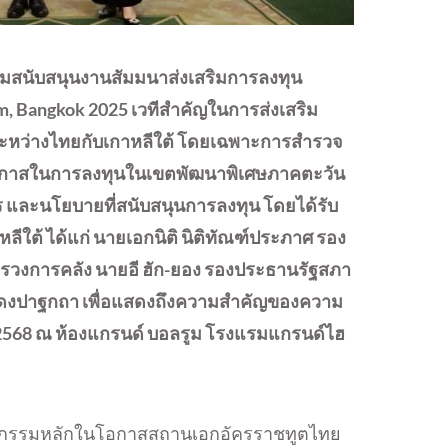
 ร่วมสนับสนุนงานสัมมนาส่งเสริมการลงทุน
m, Bangkok 2025 เวทีสำคัญในการส่งเสริม
ะหว่างไทยกับเกาหลีใต้ โดยเฉพาะการสำรวจ
อกาสในการลงทุนในเขตพัฒนาพิเศษภาคตะวัน
และนโยบายที่สนับสนุนการลงทุน โดยได้รับ
ลีใต้ ได้แก่ นายเอกนิติ นิติทัณฑ์ประภาศ รอง
รวงการคลัง นายอี ฮัก-ยอง รองประธานรัฐสภา
สดงปาฐกถา เพื่อแสดงถึงความสำคัญของความ
ายน 2568 ณ ห้องแกรนด์ บอลรูม โรงแรมแกรนด์ไฮ
กิจกรรมหลักในโอกาสสถานเอกอัครราชทูตไทย