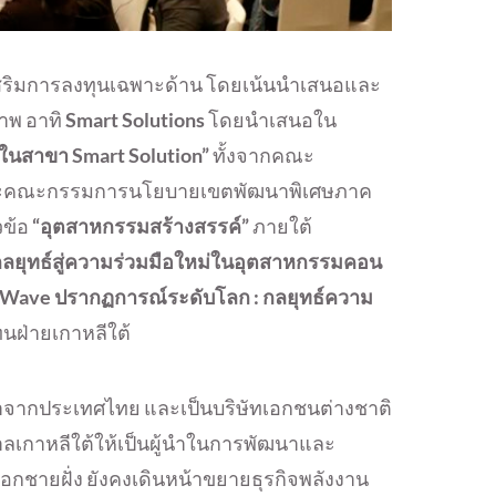
เสริมการลงทุนเฉพาะด้าน โดยเน้นนำเสนอและ
าพ อาทิ
Smart Solutions
โดยนำเสนอใน
ในสาขา Smart Solution”
ทั้งจากคณะ
 และคณะกรรมการนโยบายเขตพัฒนาพิเศษภาค
วข้อ
“อุตสาหกรรมสร้างสรรค์”
ภายใต้
 กลยุทธ์สู่ความร่วมมือใหม่ในอุตสาหกรรมคอน
-Wave ปรากฏการณ์ระดับโลก : กลยุทธ์ความ
ทนฝ่ายเกาหลีใต้
ั้นนำจากประเทศไทย และเป็นบริษัทเอกชนต่างชาติ
าลเกาหลีใต้ให้เป็นผู้นำในการพัฒนาและ
กชายฝั่ง ยังคงเดินหน้าขยายธุรกิจพลังงาน