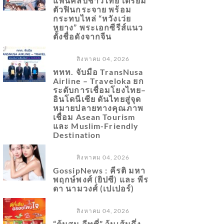
แฟนคลับชาวไทย เตรียม
ตัวฟินกระจาย พร้อม
กระทบไหล่ “หวังเว่ย
หยาง” พระเอกซีรีส์แนว
ตั้งชื่อดังจากจีน
สิงหาคม 04, 2026
ททท. จับมือ TransNusa
Airline – Traveloka ยก
ระดับการเชื่อมโยงไทย–
อินโดนีเซีย ดันไทยสู่จุด
หมายปลายทางคุณภาพ
เชื่อม Asean Tourism
และ Muslim-Friendly
Destination
สิงหาคม 04, 2026
GossipNews : คีรติ มหา
พฤกษ์พงศ์ (ยิปซี) และ พีร
ดา นามวงศ์ (เปเปอร์)
สิงหาคม 04, 2026
“ต้นสน อีทซี่” วุ้นเส้นกึ่ง