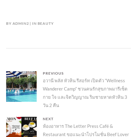
BY
ADMIN2
IN
BEAUTY
แนะแนว
PREVIOUS
Previous
อวานี พลัส หัวหิน รีสอร์ท เปิดตัว “Wellness
เรื่อง
Wanderer Camp” ชวนคนรักสุขภาพมารีเซ็ต
post:
กาย ใจ และจิตวิญญาณ ริมชายหาดหัวหิน 3
วัน 2 คืน
NEXT
Next
ห้องอาหาร The Letter Press Café &
Restaurant ขอแนะนำโปรโมชั่น Beef Lover
post: