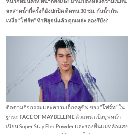
หน้ากี่หมื่นครั้ง หน้าก็ยังเป๊ะ! ผ่านเบื้องหลังความเนียน
จะสาดน้ำกี่ครั้งก็ยังปกปิด ติดทน 30 ชม. กันน้ำ กัน
เหงื่อ “โฟร์ท” ท้าพิสูจน์แล้ว คุณหล่ะ ลองรึยัง?
ติดตามกิจกรรมและความเอ็กคลูซีฟ ของ
“โฟร์ท”
ใน
ฐานะ
FACE OF MAYBELLINE
ตัวแทน แป้งมูฟหน้า
เนียน Super Stay Flex Powder และรองพื้นแมทล้อแสง