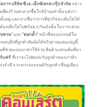
าร บริษัท ซี.เจ. เอ็กซ์เพรส กรุ๊ป จำกัด
กล่าว
็นเพียงร้านสะดวกซื้อใกล้บ้านเท่านั้น แต่เรา
ั้งอยู่ และเราเชื่อว่าการที่ธุรกิจจะเติบโตได้
ต้องเติบโตไปพร้อม ๆ กัน ดังนั้น ในวาระครบ
ทบทวน”
และ
“ตอกย้ำ”
หน้าที่ของแบรนด์ใน
ละมอบสิ่งที่ลูกค้าสัมผัสได้จริงผ่านแคมเปญนี้
นที่ช่วยแบ่งเบาค่าใช้จ่าย สินค้าแลกแต้มที่มา
ร์แฟร์’
ที่เราจะไปพบปะกับลูกค้าของเราทั่ว
จำดี ๆ ระหว่างแบรนด์กับลูกค้า ที่อยู่เคียง