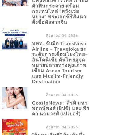
แฟนคลับชาวไทย เตรียม
ตัวฟินกระจาย พร้อม
กระทบไหล่ “หวังเว่ย
หยาง” พระเอกซีรีส์แนว
ตั้งชื่อดังจากจีน
สิงหาคม 04, 2026
ททท. จับมือ TransNusa
Airline – Traveloka ยก
ระดับการเชื่อมโยงไทย–
อินโดนีเซีย ดันไทยสู่จุด
หมายปลายทางคุณภาพ
เชื่อม Asean Tourism
และ Muslim-Friendly
Destination
สิงหาคม 04, 2026
GossipNews : คีรติ มหา
พฤกษ์พงศ์ (ยิปซี) และ พีร
ดา นามวงศ์ (เปเปอร์)
สิงหาคม 04, 2026
“ต้นสน อีทซี่” วุ้นเส้นกึ่ง