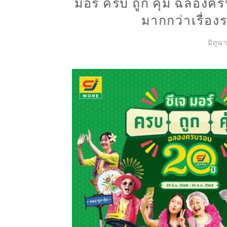
มอร์ ครบ ถูก คุ้ม ฉลองคร
มากกว่าเรื่อ
มิถุน