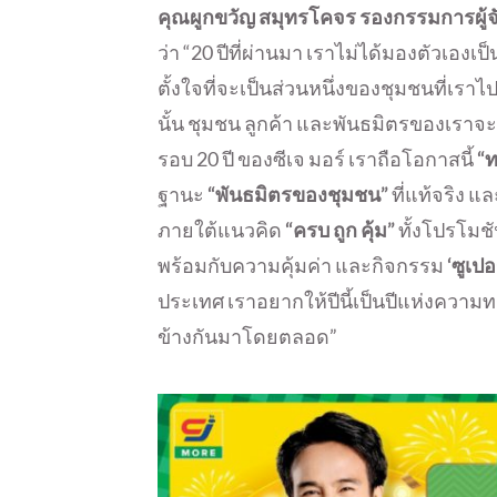
คุณผูกขวัญ สมุทรโคจร รองกรรมการผู้จัดก
ว่า “20 ปีที่ผ่านมา เราไม่ได้มองตัวเองเป
ตั้งใจที่จะเป็นส่วนหนึ่งของชุมชนที่เราไปต
นั้น ชุมชน ลูกค้า และพันธมิตรของเราจะ
รอบ 20 ปี ของซีเจ มอร์ เราถือโอกาสนี้
“
ฐานะ
“พันธมิตรของชุมชน”
ที่แท้จริง แ
ภายใต้แนวคิด
“ครบ ถูก คุ้ม”
ทั้งโปรโมชั
พร้อมกับความคุ้มค่า และกิจกรรม
‘ซูเปอ
ประเทศ เราอยากให้ปีนี้เป็นปีแห่งความทรง
ข้างกันมาโดยตลอด”