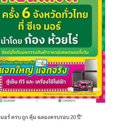
อร์ ครบ ถูก คุ้ม ฉลองครบรอบ 20 ปี”