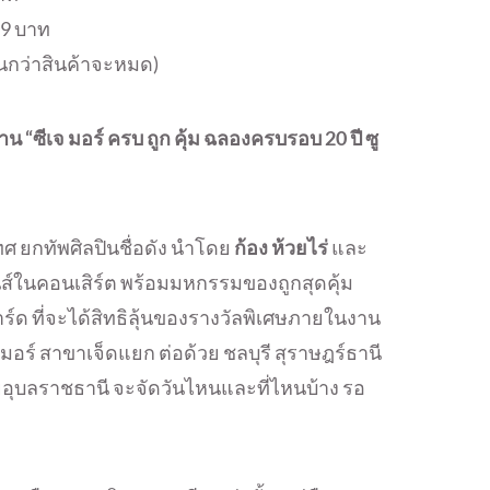
19 บาท
ือจนกว่าสินค้าจะหมด)
 “ซีเจ มอร์ ครบ ถูก คุ้ม ฉลองครบรอบ 20 ปี ซู
ะเทศ ยกทัพศิลปินชื่อดัง นำโดย
ก้อง ห้วยไร่
และ
ส์ในคอนเสิร์ต พร้อมมหกรรมของถูกสุดคุ้ม
์ด ที่จะได้สิทธิลุ้นของรางวัลพิเศษภายในงาน
จ มอร์ สาขาเจ็ดแยก ต่อด้วย ชลบุรี สุราษฎร์ธานี
อุบลราชธานี จะจัดวันไหนและที่ไหนบ้าง รอ