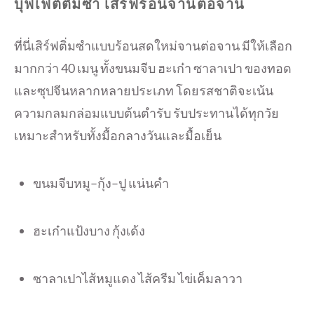
บุฟเฟ่ต์ติ่มซำ เสิร์ฟร้อนจานต่อจาน
ที่นี่เสิร์ฟติ่มซำแบบร้อนสดใหม่จานต่อจาน มีให้เลือก
มากกว่า 40 เมนู ทั้งขนมจีบ ฮะเก๋า ซาลาเปา ของทอด
และซุปจีนหลากหลายประเภท โดยรสชาติจะเน้น
ความกลมกล่อมแบบต้นตำรับ รับประทานได้ทุกวัย
เหมาะสำหรับทั้งมื้อกลางวันและมื้อเย็น
ขนมจีบหมู–กุ้ง–ปู แน่นคำ
ฮะเก๋าแป้งบาง กุ้งเด้ง
ซาลาเปาไส้หมูแดง ไส้ครีม ไข่เค็มลาวา