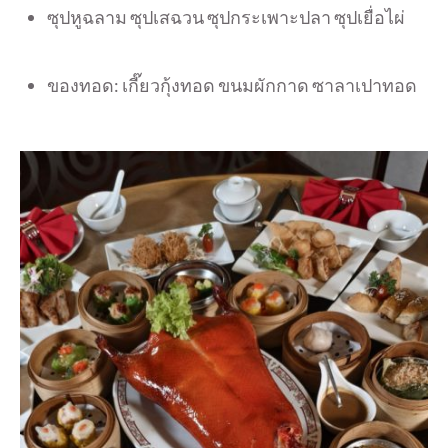
ซุปหูฉลาม ซุปเสฉวน ซุปกระเพาะปลา ซุปเยื่อไผ่
ของทอด: เกี๊ยวกุ้งทอด ขนมผักกาด ซาลาเปาทอด