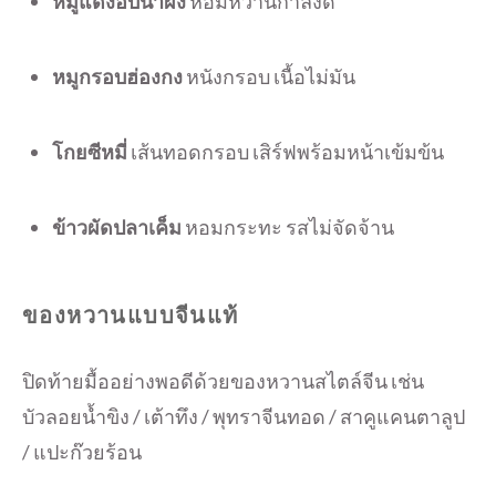
หมูแดงอบน้ำผึ้ง
หอมหวานกำลังดี
หมูกรอบฮ่องกง
หนังกรอบ เนื้อไม่มัน
โกยซีหมี่
เส้นทอดกรอบ เสิร์ฟพร้อมหน้าเข้มข้น
ข้าวผัดปลาเค็ม
หอมกระทะ รสไม่จัดจ้าน
ของหวานแบบจีนแท้
ปิดท้ายมื้ออย่างพอดีด้วยของหวานสไตล์จีน เช่น
บัวลอยน้ำขิง / เต้าทึง / พุทราจีนทอด / สาคูแคนตาลูป
/ แปะก๊วยร้อน