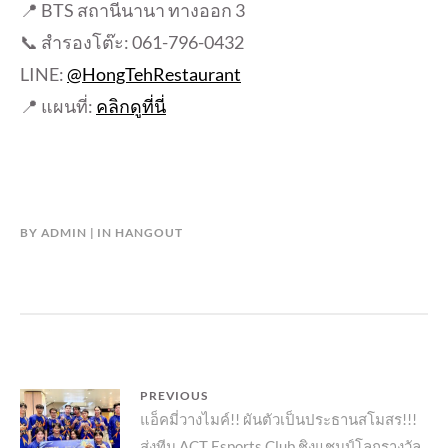
📍 BTS สถานีนานา ทางออก 3
📞 สำรองโต๊ะ: 061-796-0432
LINE:
@HongTehRestaurant
📍 แผนที่:
คลิกดูที่นี่
BY
ADMIN
IN
HANGOUT
แนะแนว
PREVIOUS
Previous
แอ็คมี่วางไมค์!! ผันตัวเป็นประธานสโมสร!!!
เรื่อง
ส่งทีม ACT Esports Club ชิงแชมป์โลกรางวัล