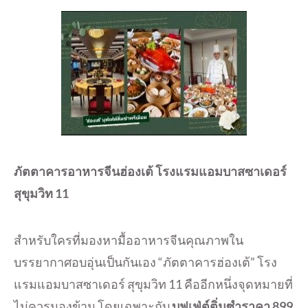
ภัตตาคารอาหารจีนฮ่องเต้ โรงแรมแอมบาสซาเดอร์
สุขุมวิท 11
สำหรับใครที่มองหามื้ออาหารจีนคุณภาพใน
บรรยากาศอบอุ่นเป็นกันเอง “ภัตตาคารฮ่องเต้” โรง
แรมแอมบาสซาเดอร์ สุขุมวิท 11 คืออีกหนึ่งจุดหมายที่
ไม่ควรมองข้าม โดยเฉพาะกับ
บุฟเฟ่ต์ติ่มซำราคา 899