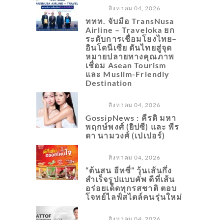
สิงหาคม 04, 2026
ททท. จับมือ TransNusa
Airline – Traveloka ยก
ระดับการเชื่อมโยงไทย–
อินโดนีเซีย ดันไทยสู่จุด
หมายปลายทางคุณภาพ
เชื่อม Asean Tourism
และ Muslim-Friendly
Destination
สิงหาคม 04, 2026
GossipNews : คีรติ มหา
พฤกษ์พงศ์ (ยิปซี) และ พีร
ดา นามวงศ์ (เปเปอร์)
สิงหาคม 04, 2026
“ต้นสน อีทซี่” วุ้นเส้นกึ่ง
สำเร็จรูปแบบคัพ ดีที่เส้น
อร่อยเด็ดทุกรสชาติ ตอบ
โจทย์ไลฟ์สไตล์คนรุ่นใหม่
สิงหาคม 04, 2026