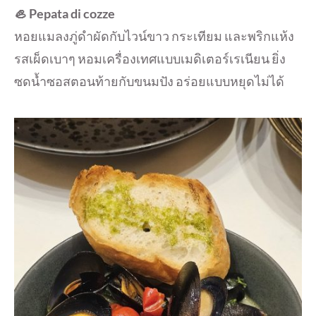
🦪 Pepata di cozze
หอยแมลงภู่ดำผัดกับไวน์ขาว กระเทียม และพริกแห้ง
รสเผ็ดเบาๆ หอมเครื่องเทศแบบเมดิเตอร์เรเนียน ยิ่ง
ซดน้ำซอสตอนท้ายกับขนมปัง อร่อยแบบหยุดไม่ได้