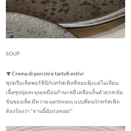
SOUP
🍄 Crema di porcini e tartufi estivi
ซุปครีมเห็ดพอร์ชินีกับทรัฟเฟิลที่หอมฟุ้งแต่ไม่เลี่ยน
เนื้อซุปนุ่มละมุนเหมือนกำมะหยี่ เคลือบลิ้นด้วยรสเข้ม
ข้นของเห็ด มีความ earthiness แบบที่คนรักทรัฟเฟิล
ต้องร้องว่า “จานนี้ฉันรอคอย!”