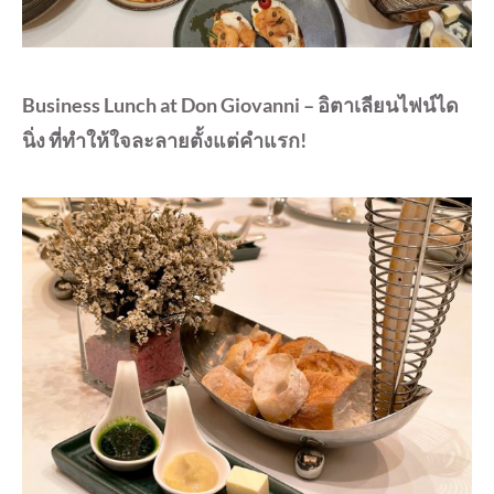
Business Lunch at Don Giovanni – อิตาเลียนไฟน์ได
นิ่ง ที่ทำให้ใจละลายตั้งแต่คำแรก!