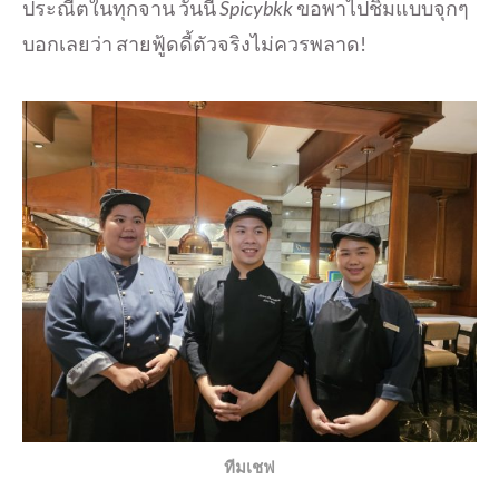
ประณีตในทุกจาน วันนี้
Spicybkk
ขอพาไปชิมแบบจุกๆ
บอกเลยว่า สายฟู้ดดี้ตัวจริงไม่ควรพลาด!
ทีมเชฟ