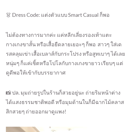
👗 Dress Code: แต่งตัวแบบ Smart Casual ก็พอ
ไม่ต้องทางการมากค่ะ แค่หลีกเลี่ยงรองเท้าแตะ
กางเกงขาสั้น หรือเสื้อยืดลายเยอะๆ ก็พอ สาวๆ ใส่เด
รสคลุมเข่า เสื้อเบลาส์กับกระโปรง หรือสูทเบาๆ ได้เลย
หนุ่มๆ ก็แค่เชิ้ตหรือโปโลกับกางเกงขายาว เรียบๆ แต่
ดูดีพอให้เข้ากับบรรยากาศ
📸 ปล. มุมถ่ายรูปในร้านก็สวยอยู่นะ ถ่ายริมหน้าต่าง
ได้แสงธรรมชาติพอดี หรือมุมด้านในก็มีฉากไม้คลาส
สิกสวยๆ ถ่ายออกมาดูแพง!