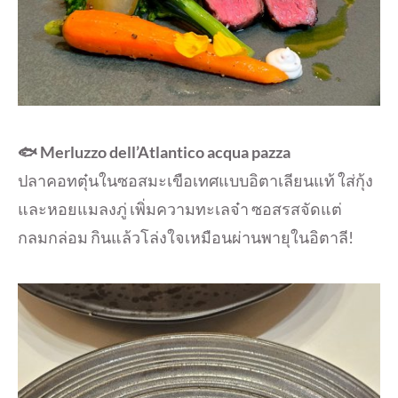
🐟 Merluzzo dell’Atlantico acqua pazza
ปลาคอทตุ๋นในซอสมะเขือเทศแบบอิตาเลียนแท้ ใส่กุ้ง
และหอยแมลงภู่ เพิ่มความทะเลจ๋า ซอสรสจัดแต่
กลมกล่อม กินแล้วโล่งใจเหมือนผ่านพายุในอิตาลี!