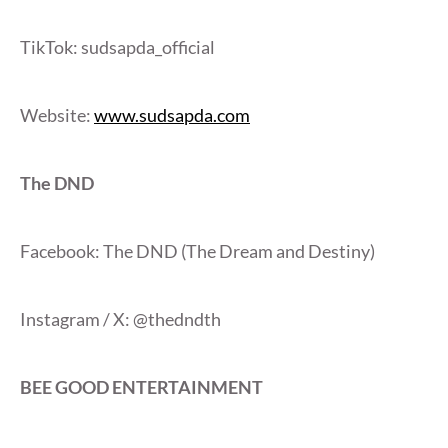
TikTok: sudsapda_official
Website:
www.sudsapda.com
The DND
Facebook: The DND (The Dream and Destiny)
Instagram / X: @thedndth
BEE GOOD ENTERTAINMENT