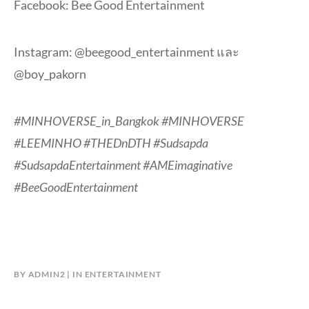
Facebook: Bee Good Entertainment
Instagram: @beegood_entertainment และ
@boy_pakorn
#MINHOVERSE_in_Bangkok #MINHOVERSE
#LEEMINHO #THEDnDTH #Sudsapda
#SudsapdaEntertainment #AMEimaginative
#BeeGoodEntertainment
BY
ADMIN2
IN
ENTERTAINMENT