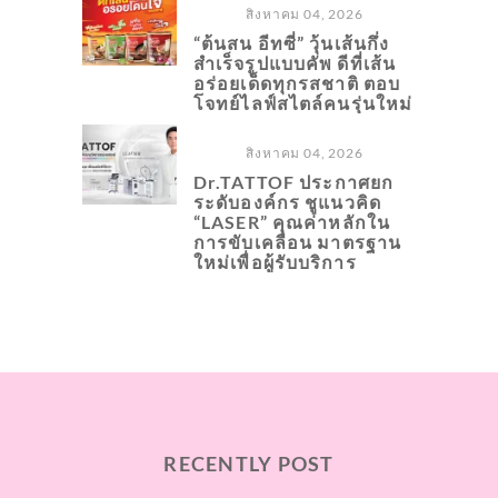
สิงหาคม 04, 2026
“ต้นสน อีทซี่” วุ้นเส้นกึ่ง
สำเร็จรูปแบบคัพ ดีที่เส้น
อร่อยเด็ดทุกรสชาติ ตอบ
โจทย์ไลฟ์สไตล์คนรุ่นใหม่
สิงหาคม 04, 2026
Dr.TATTOF ประกาศยก
ระดับองค์กร ชูแนวคิด
“LASER” คุณค่าหลักใน
การขับเคลื่อน มาตรฐาน
ใหม่เพื่อผู้รับบริการ
RECENTLY POST