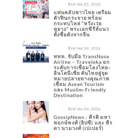
สิงหาคม 05, 2026
แฟนคลับชาวไทย เตรียม
ตัวฟินกระจาย พร้อม
กระทบไหล่ “หวังเว่ย
หยาง” พระเอกซีรีส์แนว
ตั้งชื่อดังจากจีน
สิงหาคม 04, 2026
ททท. จับมือ TransNusa
Airline – Traveloka ยก
ระดับการเชื่อมโยงไทย–
อินโดนีเซีย ดันไทยสู่จุด
หมายปลายทางคุณภาพ
เชื่อม Asean Tourism
และ Muslim-Friendly
Destination
สิงหาคม 04, 2026
GossipNews : คีรติ มหา
พฤกษ์พงศ์ (ยิปซี) และ พีร
ดา นามวงศ์ (เปเปอร์)