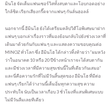
มินโฮ จัดเต็มแฟนเซอร์วิสทั้งสบตาและโอบกอดอย่าง
ใกล้ชิด เรียกเสียงกรี๊ดจากแฟนๆ กันลั่นฮอลล์
นอกจากนี้ อีมินโฮ ยังได้เตรียมคลิปวิดีโอพิเศษมาฝาก
แฟนๆ บอกเล่าเรื่องราวที่มองย้อนกลับไปยังช่วงเวลาที่
เดินมาด้วยกันกับแฟน ๆ และแสดงความขอบคุณต่อ
MINOZ ทั่วโลก ซึ่ง อีมินโฮ ได้กล่าวทิ้งท้ายว่า “ผมหวัง
ว่าในอนาคต 10 หรือ 20 ปีข้างหน้าเราจะได้สบตากัน
และมีช่วงเวลาที่มีความสุขเช่นนี้ในที่เดียวกันเสมอ”
และนี่คือความรักที่ไม่มีวันสิ้นสุดของ อีมินโฮ ที่มีต่อ
แฟนๆ เรียกได้ว่างานนี้เต็มอิ่มทุกความสุข ความ
ประทับใจ นับเป็นเวลาเกือบ 3 ชั่วโมงที่แสนพิเศษแบบ
ไม่มีวันลืมเลยทีเดียว