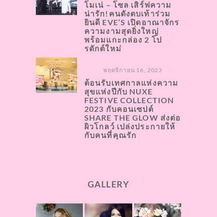
โมเน่ – โซล เสิร์ฟความ
น่ารัก!คนดังตบเท้าร่วม
ยินดี EVE’S เปิดอาณาจักร
ความงามสุดยิ่งใหญ่
พร้อมแกะกล่อง 2 โป
รดักต์ใหม่
พฤศจิกายน 16, 2023
ต้อนรับเทศกาลแห่งความ
สุขแห่งปีกับ NUXE
FESTIVE COLLECTION
2023 กับคอนเซปต์
SHARE THE GLOW ส่งต่อ
ผิวโกลว์ เปล่งประกายให้
กับคนที่คุณรัก
GALLERY