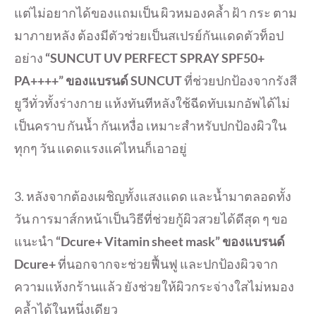
แต่ไม่อยากได้ของแถมเป็น ผิวหมองคล้ำ ฝ้า กระ ตาม
มาภายหลัง ต้องมีตัวช่วยเป็นสเปรย์กันแดดตัวท็อป
อย่าง
“SUNCUT UV PERFECT SPRAY SPF50+
PA++++” ของแบรนด์ SUNCUT
ที่ช่วยปกป้องจากรังสี
ยูวีทั่วทั้งร่างกาย แห้งทันทีหลังใช้ฉีดทับเมกอัพได้ไม่
เป็นคราบ กันน้ำ กันเหงื่อ เหมาะสำหรับปกป้องผิวใน
ทุกๆ วัน แดดแรงแค่ไหนก็เอาอยู่
3. หลังจากต้องเผชิญทั้งแสงแดด และน้ำมาตลอดทั้ง
วัน การมาส์กหน้าเป็นวิธีที่ช่วยกู้ผิวสวยได้ดีสุด ๆ ขอ
แนะนำ
“Dcure+ Vitamin sheet mask” ของแบรนด์
Dcure+
ที่นอกจากจะช่วยฟื้นฟู และปกป้องผิวจาก
ความแห้งกร้านแล้ว ยังช่วยให้ผิวกระจ่างใสไม่หมอง
คล้ำได้ในหนึ่งเดียว