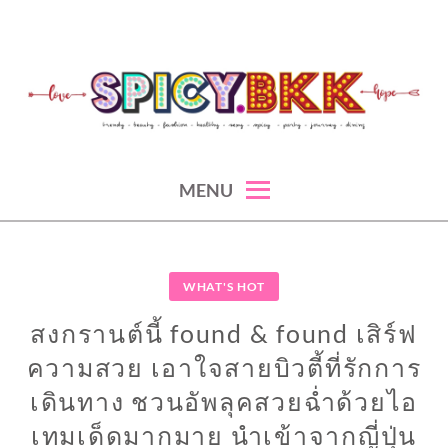
Skip
to
content
spicy fashion-juicy beauty-sexy lifestyle-spicybkk
SPICYBKK
MENU
WHAT'S HOT
สงกรานต์นี้ found & found เสิร์ฟ
ความสวย เอาใจสายบิวตี้ที่รักการ
เดินทาง ชวนอัพลุคสวยฉ่ำด้วยไอ
เทมเด็ดมากมาย นำเข้าจากญี่ปุ่น