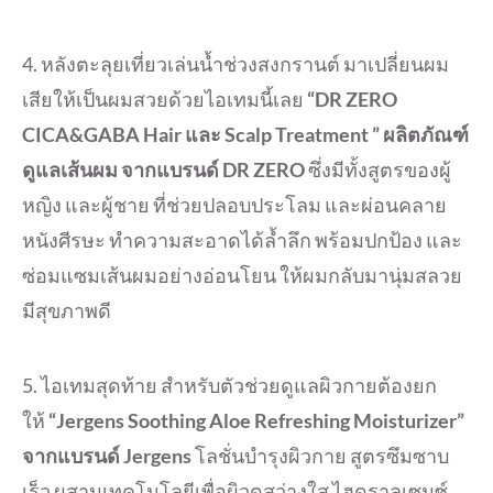
4. หลังตะลุยเที่ยวเล่นน้ำช่วงสงกรานต์ มาเปลี่ยนผม
เสียให้เป็นผมสวยด้วยไอเทมนี้เลย
“DR ZERO
CICA&GABA Hair และ Scalp Treatment ” ผลิตภัณฑ์
ดูแลเส้นผม จากแบรนด์ DR ZERO
ซึ่งมีทั้งสูตรของผู้
หญิง และผู้ชาย ที่ช่วยปลอบประโลม และผ่อนคลาย
หนังศีรษะ ทำความสะอาดได้ล้ำลึก พร้อมปกป้อง และ
ซ่อมแซมเส้นผมอย่างอ่อนโยน ให้ผมกลับมานุ่มสลวย
มีสุขภาพดี
5. ไอเทมสุดท้าย สำหรับตัวช่วยดูแลผิวกายต้องยก
ให้
“Jergens Soothing Aloe Refreshing Moisturizer”
จากแบรนด์ Jergens
โลชั่นบำรุงผิวกาย สูตรซึมซาบ
เร็ว ผสานเทคโนโลยีเพื่อผิวดูสว่างใส ไฮดราลูเซนซ์