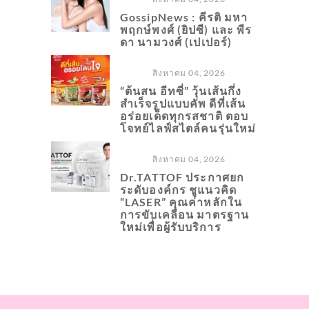
GossipNews : คีรติ มหา
พฤกษ์พงศ์ (ยิปซี) และ พีร
ดา นามวงศ์ (เปเปอร์)
สิงหาคม 04, 2026
“ต้นสน อีทซี่” วุ้นเส้นกึ่ง
สำเร็จรูปแบบคัพ ดีที่เส้น
อร่อยเด็ดทุกรสชาติ ตอบ
โจทย์ไลฟ์สไตล์คนรุ่นใหม่
สิงหาคม 04, 2026
Dr.TATTOF ประกาศยก
ระดับองค์กร ชูแนวคิด
“LASER” คุณค่าหลักใน
การขับเคลื่อน มาตรฐาน
ใหม่เพื่อผู้รับบริการ