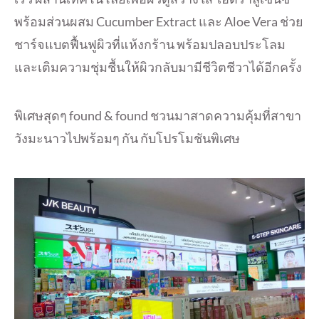
พร้อมส่วนผสม Cucumber Extract และ Aloe Vera ช่วย
ชาร์จแบตฟื้นฟูผิวที่แห้งกร้าน พร้อมปลอบประโลม
และเติมความชุ่มชื้นให้ผิวกลับมามีชีวิตชีวาได้อีกครั้ง
พิเศษสุดๆ found & found ชวนมาสาดความคุ้มที่สาขา
วังมะนาวไปพร้อมๆ กัน กับโปรโมชันพิเศษ