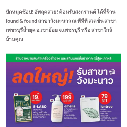
ปักหมุดช้อป! อัพลุคสวย! ต้อนรับสงกรานต์ ได้ที่ร้าน
found & found สาขาวังมะนาว ณ พีทีที สเตชั่น สาขา
เพชรบุรีล้ำยุค อ.เขาย้อย จ.เพชรบุรี หรือ สาขาใกล้
บ้านคุณ