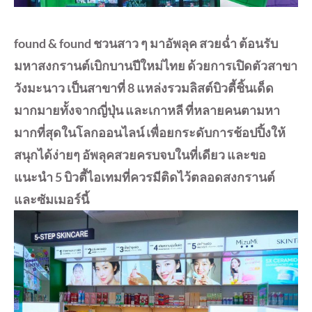
found & found ชวนสาว ๆ มาอัพลุค สวยฉ่ำ ต้อนรับ
มหาสงกรานต์เบิกบานปีใหม่ไทย ด้วยการเปิดตัวสาขา
วังมะนาว เป็นสาขาที่ 8 แหล่งรวมลิสต์บิวตี้ชิ้นเด็ด
มากมายทั้งจากญี่ปุ่น และเกาหลี ที่หลายคนตามหา
มากที่สุดในโลกออนไลน์ เพื่อยกระดับการช้อปปิ้งให้
สนุกได้ง่ายๆ อัพลุคสวยครบจบในที่เดียว และขอ
แนะนำ 5 บิวตี้ไอเทมที่ควรมีติดไว้ตลอดสงกรานต์
และซัมเมอร์นี้