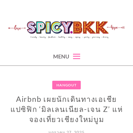
Skip
to
content
spicy fashion-juicy beauty-sexy lifestyle-spicybkk
SPICYBKK
MENU
HANGOUT
Airbnb เผยนักเดินทางเอเชีย
แปซิฟิก ‘มิลเลนเนียล-เจน Z’ แห่
จองเที่ยวเชียงใหม่บูม
มกราคม 27, 2025