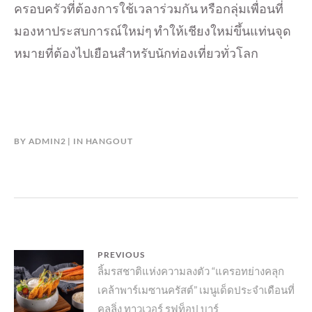
ครอบครัวที่ต้องการใช้เวลาร่วมกัน หรือกลุ่มเพื่อนที่
มองหาประสบการณ์ใหม่ๆ ทำให้เชียงใหม่ขึ้นแท่นจุด
หมายที่ต้องไปเยือนสำหรับนักท่องเที่ยวทั่วโลก
BY
ADMIN2
IN
HANGOUT
แนะแนว
PREVIOUS
Previous
ลิ้มรสชาติแห่งความลงตัว “แครอทย่างคลุก
เรื่อง
เคล้าพาร์เมซานครัสต์” เมนูเด็ดประจำเดือนที่
post:
คูลลิ่ง ทาวเวอร์ รูฟท็อป บาร์