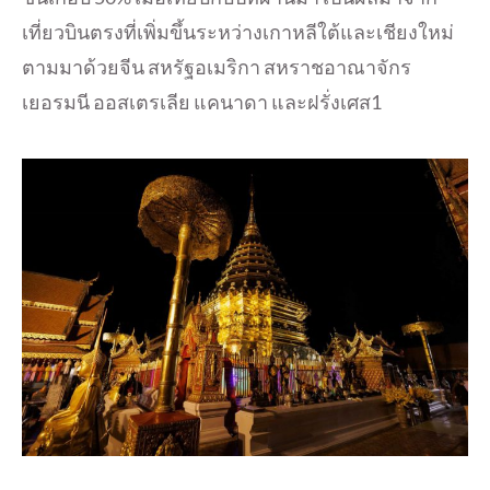
เที่ยวบินตรงที่เพิ่มขึ้นระหว่างเกาหลีใต้และเชียงใหม่
ตามมาด้วยจีน สหรัฐอเมริกา สหราชอาณาจักร
เยอรมนี ออสเตรเลีย แคนาดา และฝรั่งเศส1