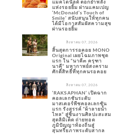
แมคโดนัลด์ ตอกย้ำพลัง
แห่งรอยยิ้ม ผ่านแคมเปญ
‘McDonald’s Touch of
Smile’ สนับสนุนให้ทุกคน
ได้มีโอกาสสัมผัสความสุข
ผ่านรอยยิ้ม
สิงหาคม 07, 2026
สิ้นสุดการรอคอย MONO
Original เผยโฉมภาพชุด
แรก ใน “นาคี๓ ครุฑา
นาคี” มหากาพย์สงคราม
ศักดิ์สิทธิ์ที่ทุกคนรอคอย
สิงหาคม 07, 2026
‘RAKSAPHAN’ เปิดฉาก
คอลเลกชันระดับ
มาสเตอร์พีซคอลเลกชัน
แรก รังสรรค์ “ผ้าลายน้ำ
ไหล” สู่ชิ้นงานศิลปะสะสม
สุดลิมิเต็ด ถ่ายทอด
ภูมิปัญญาท้องถิ่นสู่
สุนทรียภาพระดับสากล