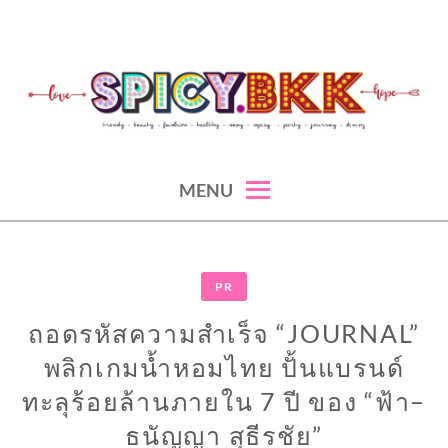
Skip
to
content
spicy fashion-juicy beauty-sexy lifestyle-spicybkk
SPICYBKK
MENU
PR
ถอดรหัสความสำเร็จ “JOURNAL”
พลิกเกมน้ำหอมไทย ปั้นแบรนด์
ทะลุร้อยล้านภายใน 7 ปี ของ “ฟ้า–
ธนัญญา สุธีรชัย”