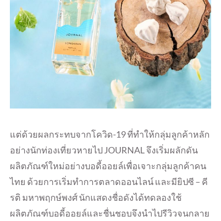
แต่ด้วยผลกระทบจากโควิด-19 ที่ทำให้กลุ่มลูกค้าหลัก
อย่างนักท่องเที่ยวหายไป JOURNAL จึงเริ่มผลักดัน
ผลิตภัณฑ์ใหม่อย่างบอดี้ออยล์เพื่อเจาะกลุ่มลูกค้าคน
ไทย ด้วยการเริ่มทำการตลาดออนไลน์ และมียิปซี – คี
รติ มหาพฤกษ์พงศ์ นักแสดงชื่อดังได้ทดลองใช้
ผลิตภัณฑ์บอดี้ออยล์และชื่นชอบจึงนำไปรีวิวจนกลาย