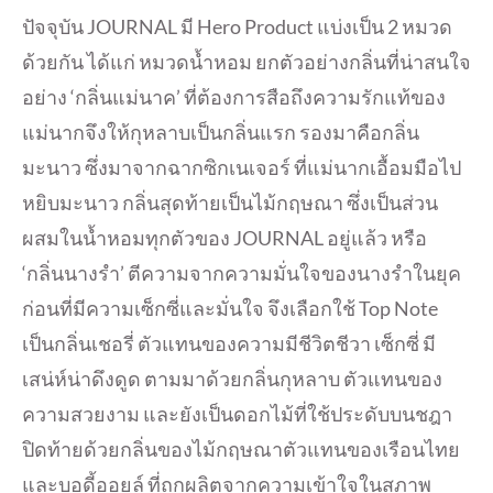
ปัจจุบัน JOURNAL มี Hero Product แบ่งเป็น 2 หมวด
ด้วยกัน ได้แก่ หมวดน้ำหอม ยกตัวอย่างกลิ่นที่น่าสนใจ
อย่าง ‘กลิ่นแม่นาค’ ที่ต้องการสือถึงความรักแท้ของ
แม่นากจึงให้กุหลาบเป็นกลิ่นแรก รองมาคือกลิ่น
มะนาว ซึ่งมาจากฉากซิกเนเจอร์ ที่แม่นากเอื้อมมือไป
หยิบมะนาว กลิ่นสุดท้ายเป็นไม้กฤษณา ซึ่งเป็นส่วน
ผสมในน้ำหอมทุกตัวของ JOURNAL อยู่แล้ว หรือ
‘กลิ่นนางรำ’ ตีความจากความมั่นใจของนางรำในยุค
ก่อนที่มีความเซ็กซี่และมั่นใจ จึงเลือกใช้ Top Note
เป็นกลิ่นเชอรี่ ตัวแทนของความมีชีวิตชีวา เซ็กซี่ มี
เสน่ห์น่าดึงดูด ตามมาด้วยกลิ่นกุหลาบ ตัวแทนของ
ความสวยงาม และยังเป็นดอกไม้ที่ใช้ประดับบนชฎา
ปิดท้ายด้วยกลิ่นของไม้กฤษณาตัวแทนของเรือนไทย
และบอดี้ออยล์ ที่ถูกผลิตจากความเข้าใจในสภาพ