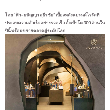
โดย “ฟ้า–ธนัญญา สุธีรชัย” เบื้องหลังแบรนด์ไวรัลที่
ประสบความสำเร็จอย่างรวดเร็ว ตั้งเป้าโต 300 ล้านใน
ปีนี้ พร้อมขยายตลาดสู่ระดับโลก