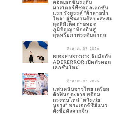
คอลเลกชันระดับ
มาสเตอร์พีซคอลเลกชัน
แรก รังสรรค์ “ผ้าลายน้ำ
ไหล” สู่ชิ้นงานศิลปะสะสม
สุดลิมิเต็ด ถ่ายทอด
ภูมิปัญญาท้องถิ่นสู่
สุนทรียภาพระดับสากล
สิงหาคม 07, 2026
BIRKENSTOCK จับมือกับ
ADERERROR เปิดตัวคอล
เลกชั่นใหม่
สิงหาคม 05, 2026
แฟนคลับชาวไทย เตรียม
ตัวฟินกระจาย พร้อม
กระทบไหล่ “หวังเว่ย
หยาง” พระเอกซีรีส์แนว
ตั้งชื่อดังจากจีน