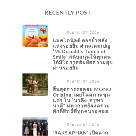
RECENTLY POST
สิงหาคม 07, 2026
แมคโดนัลด์ ตอกย้ำพลัง
แห่งรอยยิ้ม ผ่านแคมเปญ
‘McDonald’s Touch of
Smile’ สนับสนุนให้ทุกคน
ได้มีโอกาสสัมผัสความสุข
ผ่านรอยยิ้ม
สิงหาคม 07, 2026
สิ้นสุดการรอคอย MONO
Original เผยโฉมภาพชุด
แรก ใน “นาคี๓ ครุฑา
นาคี” มหากาพย์สงคราม
ศักดิ์สิทธิ์ที่ทุกคนรอคอย
สิงหาคม 07, 2026
‘RAKSAPHAN’ เปิดฉาก