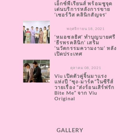
เอ็กซ์พีเรียนส์ พร้อมชูจุด
เด่นบริการหลังการขาย
‘เซอร์วิส คลินิกสัญจร’
พฤศจิกายน 18, 2021
‘หมอชลธิศ’ ทำบุญบายศรี
‘ธีรพรคลินิก’ เสริม
‘นวัตกรรมความงาม’ หลัง
เปิดประเทศ
ตุลาคม 08, 2021
Viu เปิดตัวคู่จิ้นมาแรง
แห่งปี “ซุง-มาร์ค”ในซีรีส์
วายเรื่อง “ส่งร้อนเสิร์ฟรัก
Bite Me” จาก Viu
Original
GALLERY