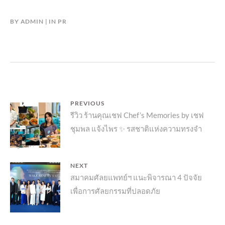
BY
ADMIN
IN
PR
แนะแนว
PREVIOUS
Previous
รีวิว ร้านคุณเชฟ Chef’s Memories by เชฟ
เรื่อง
ชุมพล แจ้งไพร ✨ รสชาติแห่งความทรงจำ
post:
NEXT
Next
สมาคมศัลยแพทย์ฯ แนะพิจารณา 4 ปัจจัย
เพื่อการศัลยกรรมที่ปลอดภัย
post: