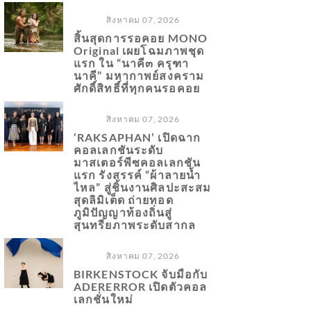
สิงหาคม 07, 2026
สิ้นสุดการรอคอย MONO
Original เผยโฉมภาพชุด
แรก ใน “นาคี๓ ครุฑา
นาคี” มหากาพย์สงคราม
ศักดิ์สิทธิ์ที่ทุกคนรอคอย
สิงหาคม 07, 2026
‘RAKSAPHAN’ เปิดฉาก
คอลเลกชันระดับ
มาสเตอร์พีซคอลเลกชัน
แรก รังสรรค์ “ผ้าลายน้ำ
ไหล” สู่ชิ้นงานศิลปะสะสม
สุดลิมิเต็ด ถ่ายทอด
ภูมิปัญญาท้องถิ่นสู่
สุนทรียภาพระดับสากล
สิงหาคม 07, 2026
BIRKENSTOCK จับมือกับ
ADERERROR เปิดตัวคอล
เลกชั่นใหม่