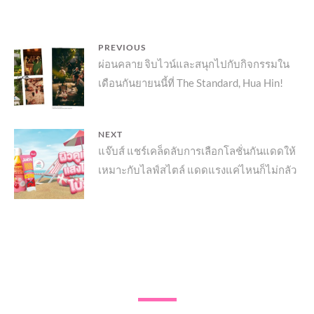
แนะแนว
PREVIOUS
Previous
ผ่อนคลาย จิบไวน์และสนุกไปกับกิจกรรมใน
เรื่อง
เดือนกันยายนนี้ที่ The Standard, Hua Hin!
post:
NEXT
Next
แจ๊บส์ แชร์เคล็ดลับการเลือกโลชั่นกันแดดให้
เหมาะกับไลฟ์สไตล์ แดดแรงแค่ไหนก็ไม่กลัว
post: