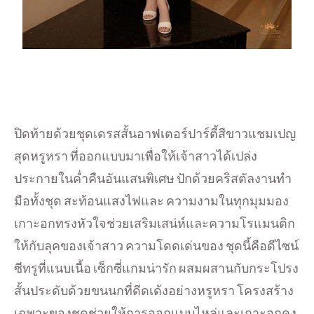
ปิดท้ายด้วยชุดเดรสสั้นอาฟเตอร์ปาร์ตี้สีขาวแชมเปญ
สุดหรูหรา ที่ออกแบบมาเพื่อให้เจ้าสาวได้เปล่ง
ประกายในค่ำคืนอันแสนพิเศษ ปักด้วยคริสตัลงานทำ
มือทั้งชุด สะท้อนแสงไฟและ ความงามในทุกมุมมอง
เกาะอกทรงหัวใจช่วยเสริมเสน่ห์และความโรแมนติก
ให้กับลุคของเจ้าสาว ความโดดเด่นของ ชุดนี้คือดีไซน์
ซีทรูที่แนบเนื้อ เซ็กซี่แกมน่ารัก ผสมผสานกับกระโปรง
สั้นประดับด้วยขนนกที่ดีดเด้งอย่างหรูหรา โครงสร้าง
เฉพาะของชุดช่วยให้การออกแบบไหล่และเกาะอกคง