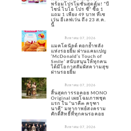
พร้อมโปรโมชั่นสุดคุ้ม! “บี
ไชน์ ไบโอ โปร ซี” ซื้อ 1
แถม 1 เพียง 49 บาท ที่เซ
เว่น อีเลฟเว่น ถึง 23 ส.ค.
นี้
สิงหาคม 07, 2026
แมคโดนัลด์ ตอกย้ำพลัง
แห่งรอยยิ้ม ผ่านแคมเปญ
‘McDonald’s Touch of
Smile’ สนับสนุนให้ทุกคน
ได้มีโอกาสสัมผัสความสุข
ผ่านรอยยิ้ม
สิงหาคม 07, 2026
สิ้นสุดการรอคอย MONO
Original เผยโฉมภาพชุด
แรก ใน “นาคี๓ ครุฑา
นาคี” มหากาพย์สงคราม
ศักดิ์สิทธิ์ที่ทุกคนรอคอย
สิงหาคม 07, 2026