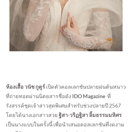
ห้องเสื้อ วนัช กูตูร์
เปิดตัวคอลเลกชันปลายฝนต้นหนาว
ที่ถ่ายทอดผ่านนิตยสารชื่อดัง
IDO Magazine
ที่
รังสรรค์ชุดเจ้าสาวสุดพิเศษสำหรับช่วงปลายปี 2567
โดยได้นางเอกสาวสวย
ฐิสา-วริฏฐิสา ลิ้มธรรมมหิศร
เป็นนางแบบในครั้งนี้ เพื่อนำเสนอคอลเลกชันที่งดงาม