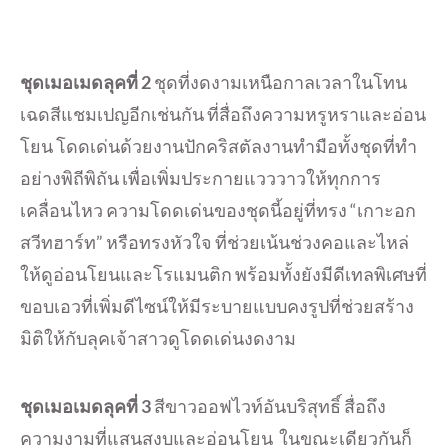
ชุดเมอเมดลุคที่
2
ชุดที่งดงามเหนือกาลเวลาในโทน
เฉดสีแชมเปญอีกเช่นกัน ที่สื่อถึงความหรูหราและอ่อน
โยน โดดเด่นด้วยงานปักคริสตัลงานทำมือทั้งชุดที่ทำ
อย่างพิถีพิถัน เพื่อเพิ่มประกายแวววาวให้ทุกการ
เคลื่อนไหว ความโดดเด่นของชุดนี้อยู่ที่ทรง “เกาะอก
สวีทฮาร์ท” หรือทรงหัวใจ ที่ช่วยเน้นช่วงคอและไหล่
ให้ดูอ่อนโยนและโรแมนติก พร้อมทั้งยังมีดีเทลพิเศษที่
ขอบเอวที่เพิ่มดีไซน์ให้มีระบายแบบคงรูปที่ช่วยสร้าง
มิติให้กับลุคเจ้าสาวดูโดดเด่นงดงาม
ชุดเมอเมดลุคที่
3
สีขาวออฟไวท์อันบริสุทธิ์ สื่อถึง
ความงามที่แสนสงบและอ่อนโยน ในขณะเดียวกันก็